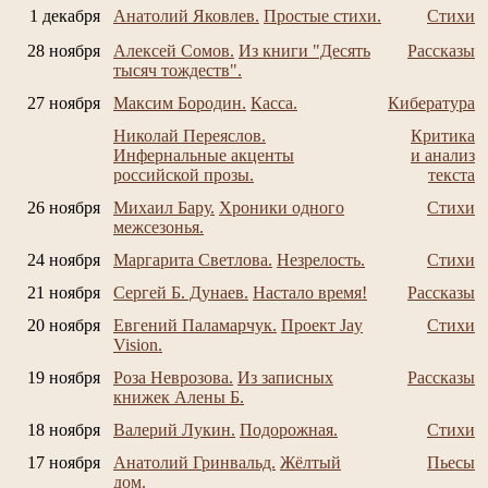
1 декабря
Анатолий Яковлев.
Простые стихи.
Стихи
28 ноября
Алексей Сомов.
Из книги "Десять
Рассказы
тысяч тождеств".
27 ноября
Максим Бородин.
Касса.
Кибература
Николай Переяслов.
Критика
Инфернальные акценты
и анализ
российской прозы.
текста
26 ноября
Михаил Бару.
Хроники одного
Стихи
межсезонья.
24 ноября
Маргарита Светлова.
Незрелость.
Стихи
21 ноября
Сергей Б. Дунаев.
Настало время!
Рассказы
20 ноября
Евгений Паламарчук.
Проект Jay
Стихи
Vision.
19 ноября
Роза Неврозова.
Из записных
Рассказы
книжек Алены Б.
18 ноября
Валерий Лукин.
Подорожная.
Стихи
17 ноября
Анатолий Гринвальд.
Жёлтый
Пьесы
дом.