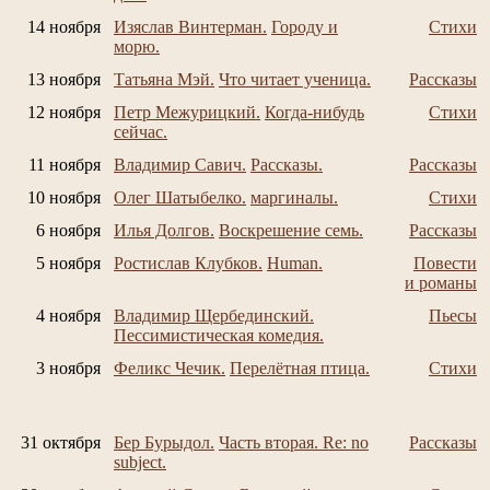
14 ноября
Изяслав Винтерман.
Городу и
Стихи
морю.
13 ноября
Татьяна Мэй.
Что читает ученица.
Рассказы
12 ноября
Петр Межурицкий.
Когда-нибудь
Стихи
сейчас.
11 ноября
Владимир Савич.
Рассказы.
Рассказы
10 ноября
Олег Шатыбелко.
маргиналы.
Стихи
6 ноября
Илья Долгов.
Воскрешение семь.
Рассказы
5 ноября
Ростислав Клубков.
Human.
Повести
и романы
4 ноября
Владимир Щербединский.
Пьесы
Пессимистическая комедия.
3 ноября
Феликс Чечик.
Перелётная птица.
Стихи
31 октября
Бер Бурыдол.
Часть вторая. Re: no
Рассказы
subject.