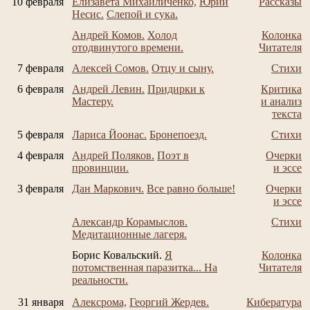
10 февраля
Елизавета Михайличенко,
Юрий
Рассказы
Несис.
Слепой и сука.
Андрей Комов.
Холод
Колонка
отодвинутого времени.
Читателя
7 февраля
Алексей Сомов.
Отцу и сыну.
Стихи
6 февраля
Андрей Левин.
Придирки к
Критика
Мастеру.
и анализ
текста
5 февраля
Лариса Йоонас.
Бронепоезд.
Стихи
4 февраля
Андрей Поляков.
Поэт в
Очерки
провинции.
и эссе
3 февраля
Дан Маркович.
Все равно больше!
Очерки
и эссе
Александр Корамыслов.
Стихи
Медитационные лагеря.
Борис Ковальский.
Я
Колонка
потомственная паразитка... На
Читателя
реальности.
31 января
Алексрома,
Георгий Жердев.
Кибература