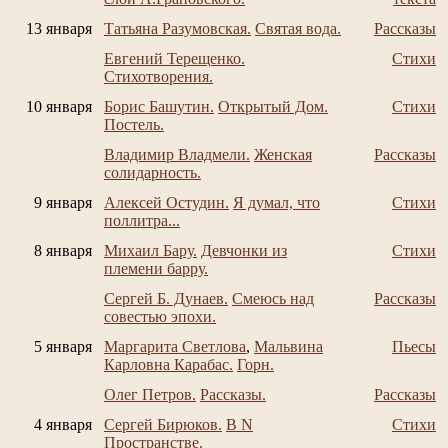
13 января
Татьяна Разумовская.
Святая вода.
Рассказы
Евгений Терещенко.
Стихи
Стихотворения.
10 января
Борис Башутин.
Открытый Дом.
Стихи
Постель.
Владимир Владмели.
Женская
Рассказы
солидарность.
9 января
Алексей Остудин.
Я думал, что
Стихи
поллитра...
8 января
Михаил Бару.
Девчонки из
Стихи
племени барру.
Сергей Б. Дунаев.
Смеюсь над
Рассказы
совестью эпохи.
5 января
Маргарита Светлова
,
Мальвина
Пьесы
Карловна Карабас.
Горн.
Олег Петров.
Рассказы.
Рассказы
4 января
Сергей Бирюков.
В N
Стихи
Пространстве.