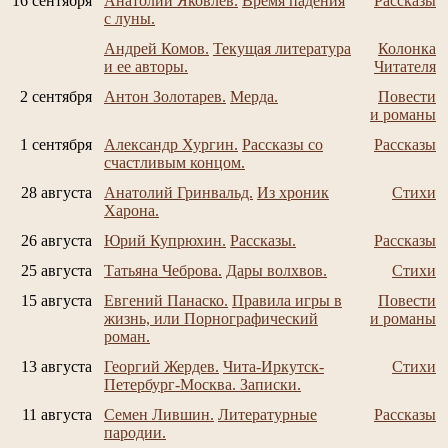
16 сентября
Анатолий Яковлев.
Время падения
Рассказы
с луны.
Андрей Комов.
Текущая литература
Колонка
и ее авторы.
Читателя
2 сентября
Антон Золотарев.
Мерда.
Повести
и романы
1 сентября
Александр Хургин.
Рассказы со
Рассказы
счастливым концом.
28 августа
Анатолий Гринвальд.
Из хроник
Стихи
Харона.
26 августа
Юрий Купрюхин.
Рассказы.
Рассказы
25 августа
Татьяна Чеброва.
Дары волхвов.
Стихи
15 августа
Евгений Панаско.
Правила игры в
Повести
жизнь, или Порнографический
и романы
роман.
13 августа
Георгий Жердев.
Чита-Иркутск-
Стихи
Петербург-Москва. Записки.
11 августа
Семен Лившин.
Литературные
Рассказы
пародии.