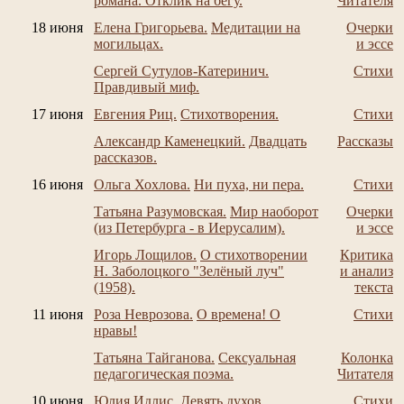
романа. Отклик на бегу.
Читателя
18 июня
Елена Григорьева.
Медитации на
Очерки
могильцах.
и эссе
Сергей Сутулов-Катеринич.
Стихи
Правдивый миф.
17 июня
Евгения Риц.
Стихотворения.
Стихи
Александр Каменецкий.
Двадцать
Рассказы
рассказов.
16 июня
Ольга Хохлова.
Ни пуха, ни пера.
Стихи
Татьяна Разумовская.
Мир наоборот
Очерки
(из Петербурга - в Иерусалим).
и эссе
Игорь Лощилов.
О стихотворении
Критика
Н. Заболоцкого "Зелёный луч"
и анализ
(1958).
текста
11 июня
Роза Неврозова.
О времена! О
Стихи
нравы!
Татьяна Тайганова.
Сексуальная
Колонка
педагогическая поэма.
Читателя
10 июня
Юлия Идлис.
Девять духов.
Стихи