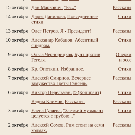
15 октября
Дан Маркович.
"Бз..."
Рассказы
14 октября
Дарья Данилова.
Повседневные
Стихи
стихи.
13 октября
Олег Петров.
Я - Президент!
Рассказы
10 октября
Александр Кабанов.
Абсентный
Стихи
синдром.
9 октября
Ольга Чернорицкая.
Бунт против
Очерки
Гегеля.
и эссе
8 октября
Кр. Опоткин.
Избранное.
Стихи
7 октября
Алексей Смирнов.
Вечернее
Рассказы
замужество Греты Гансель.
6 октября
Виктор Перельман.
© (Копирайт)
Стихи
Вадим Климов.
Рассказы.
Рассказы
3 октября
Елена Гуляева.
"Заезжий музыкант
Стихи
целуется с трубою..."
2 октября
Алексей Сомов.
Рим стоит на семи
Рассказы
холмах.