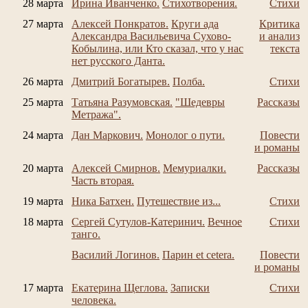
28 марта
Ирина Иванченко.
Стихотворения.
Стихи
27 марта
Алексей Понкратов.
Круги ада
Критика
Александра Васильевича Сухово-
и анализ
Кобылина, или Кто сказал, что у нас
текста
нет русского Данта.
26 марта
Дмитрий Богатырев.
Полба.
Стихи
25 марта
Татьяна Разумовская.
"Шедевры
Рассказы
Метража".
24 марта
Дан Маркович.
Монолог о пути.
Повести
и романы
20 марта
Алексей Смирнов.
Мемуриалки.
Рассказы
Часть вторая.
19 марта
Ника Батхен.
Путешествие из...
Стихи
18 марта
Сергей Сутулов-Катеринич.
Вечное
Стихи
танго.
Василий Логинов.
Парин et cetera.
Повести
и романы
17 марта
Екатерина Щеглова.
Записки
Стихи
человека.