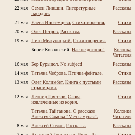
22 мая
Семен Лившин.
Литературные
Рассказы
пародии.
21 мая
Елена Иноземцева.
Стихотворения.
Стихи
20 мая
Олег Петров.
Рассказы.
Рассказы
19 мая
Петр Межурицкий.
Стихотворения.
Стихи
Борис Ковальский.
Нас не догонят!
Колонка
Читателя
16 мая
Бер Бурыдол.
No subject!
Рассказы
14 мая
Татьяна Чеброва.
Птичка-фейгале.
Стихи
13 мая
Олег Колимбет.
Книга с пустыми
Рассказы
страницами.
12 мая
Леонид Цветков.
Слова,
Стихи
извлеченные из корня.
Татьяна Тайганова.
О рассказе
Колонка
Алексея Сомова "Меч самурая".
Читателя
8 мая
Алексей Сомов.
Рассказы.
Рассказы
7 мая
Анатолий Гринвальд.
Июнь. За
Стихи