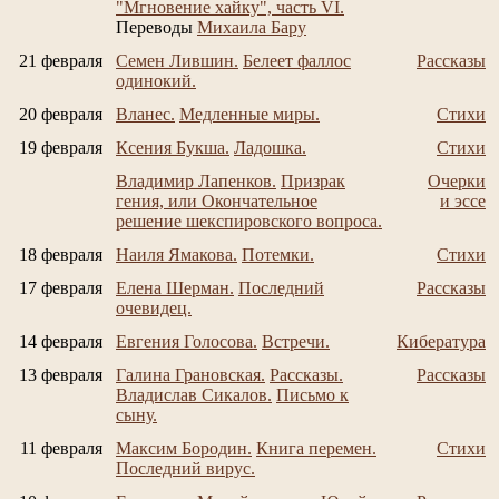
"Мгновение хайку", часть VI.
Переводы
Михаила Бару
21 февраля
Семен Лившин.
Белеет фаллос
Рассказы
одинокий.
20 февраля
Вланес.
Медленные миры.
Стихи
19 февраля
Ксения Букша.
Ладошка.
Стихи
Владимир Лапенков.
Призрак
Очерки
гения, или Окончательное
и эссе
решение шекспировского вопроса.
18 февраля
Наиля Ямакова.
Потемки.
Стихи
17 февраля
Елена Шерман.
Последний
Рассказы
очевидец.
14 февраля
Евгения Голосова.
Встречи.
Кибература
13 февраля
Галина Грановская.
Рассказы.
Рассказы
Владислав Сикалов.
Письмо к
сыну.
11 февраля
Максим Бородин.
Книга перемен.
Стихи
Последний вирус.