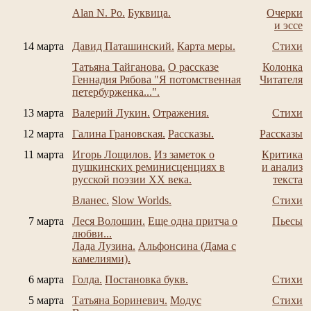
Alan N. Po.
Буквица.
Очерки
и эссе
14 марта
Давид Паташинский.
Карта меры.
Стихи
Татьяна Тайганова.
О рассказе
Колонка
Геннадия Рябова "Я потомственная
Читателя
петербурженка...".
13 марта
Валерий Лукин.
Отражения.
Стихи
12 марта
Галина Грановская.
Рассказы.
Рассказы
11 марта
Игорь Лощилов.
Из заметок о
Критика
пушкинских реминисценциях в
и анализ
русской поэзии XX века.
текста
Вланес.
Slow Worlds.
Стихи
7 марта
Леся Волошин.
Еще одна притча о
Пьесы
любви...
Лада Лузина.
Альфонсина (Дама с
камелиями).
6 марта
Голда.
Постановка букв.
Стихи
5 марта
Татьяна Бориневич.
Модус
Стихи