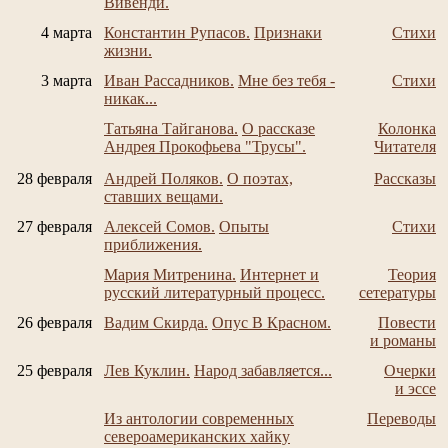
Вивенди.
4 марта
Константин Рупасов.
Признаки
Стихи
жизни.
3 марта
Иван Рассадников.
Мне без тебя -
Стихи
никак...
Татьяна Тайганова.
О рассказе
Колонка
Андрея Прокофьева "Трусы".
Читателя
28 февраля
Андрей Поляков.
О поэтах,
Рассказы
ставших вещами.
27 февраля
Алексей Сомов.
Опыты
Стихи
приближения.
Мария Митренина.
Интернет и
Теория
русский литературный процесс.
сетературы
26 февраля
Вадим Скирда.
Опус В Красном.
Повести
и романы
25 февраля
Лев Куклин.
Народ забавляется...
Очерки
и эссе
Из антологии современных
Переводы
североамериканских хайку