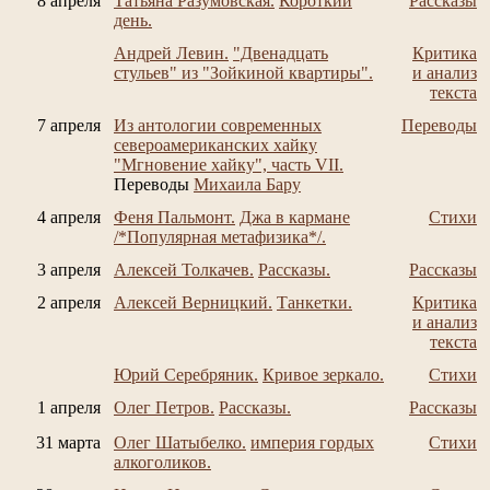
8 апреля
Татьяна Разумовская.
Короткий
Рассказы
день.
Андрей Левин.
"Двенадцать
Критика
стульев" из "Зойкиной квартиры".
и анализ
текста
7 апреля
Из антологии современных
Переводы
североамериканских хайку
"Мгновение хайку", часть VII.
Переводы
Михаила Бару
4 апреля
Феня Пальмонт.
Джа в кармане
Стихи
/*Популярная метафизика*/.
3 апреля
Алексей Толкачев.
Рассказы.
Рассказы
2 апреля
Алексей Верницкий.
Танкетки.
Критика
и анализ
текста
Юрий Серебряник.
Кривое зеркало.
Стихи
1 апреля
Олег Петров.
Рассказы.
Рассказы
31 марта
Олег Шатыбелко.
империя гордых
Стихи
алкоголиков.