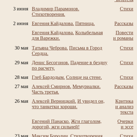
3 июня
Владимир Парамонов.
Стихи
Стихотворения.
2 июня
Евгения Кайдалова.
Пятница.
Рассказы
Евгения Кайдалова.
Колыбельная
Повести
для Варежки.
и романы
30 мая
Татьяна Чеброва.
Письма в Город
Стихи
Сердца.
29 мая
Денис Бесогонов.
Падение в бездну
Стихи
по расчету.
28 мая
Глеб Бардодым.
Солнце на стене.
Стихи
27 мая
Алексей Смирнов.
Мемуриалки.
Рассказы
Часть третья.
26 мая
Алексей Верницкий.
И увидел он,
Критика
что танкетки хороши.
и анализ
текста
Евгений Панаско.
Жги глаголом,
Очерки
дорогой, жги сильней!
и эссе
23 мая
Максим Бородин.
Стихотворения.
Стихи