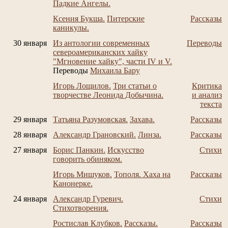
Падкие Ангелы.
Ксения Букша.
Питерские
Рассказы
каникулы.
30 января
Из антологии современных
Переводы
североамериканских хайку
"Мгновение хайку", части IV и V.
Переводы
Михаила Бару
Игорь Лощилов.
Три статьи о
Критика
творчестве Леонида Добычина.
и анализ
текста
29 января
Татьяна Разумовская.
Захава.
Рассказы
28 января
Александр Грановский.
Линза.
Рассказы
27 января
Борис Панкин.
Искусство
Стихи
говорить обиняком.
Игорь Мишуков.
Тополя. Хаха на
Рассказы
Канонерке.
24 января
Александр Гуревич.
Стихи
Стихотворения.
Ростислав Клубков.
Рассказы.
Рассказы