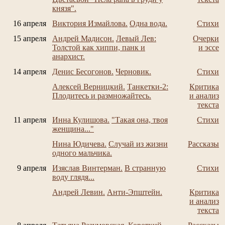
князя".
16 апреля
Виктория Измайлова.
Одна вода.
Стихи
15 апреля
Андрей Мадисон.
Левый Лев:
Очерки
Толстой как хиппи, панк и
и эссе
анархист.
14 апреля
Денис Бесогонов.
Черновик.
Стихи
Алексей Верницкий.
Танкетки-2:
Критика
Плодитесь и размножайтесь.
и анализ
текста
11 апреля
Инна Кулишова.
"Такая она, твоя
Стихи
женщина..."
Нина Юдичева.
Случай из жизни
Рассказы
одного мальчика.
9 апреля
Изяслав Винтерман.
В странную
Стихи
воду глядя...
Андрей Левин.
Анти-Эпштейн.
Критика
и анализ
текста