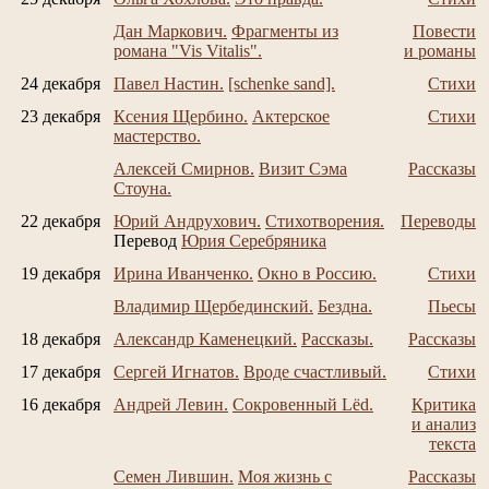
Дан Маркович.
Фрагменты из
Повести
романа "Vis Vitalis".
и романы
24 декабря
Павел Настин.
[schenke sand].
Стихи
23 декабря
Ксения Щербино.
Актерское
Стихи
мастерство.
Алексей Смирнов.
Визит Сэма
Рассказы
Стоуна.
22 декабря
Юрий Андрухович.
Стихотворения.
Переводы
Перевод
Юрия Серебряника
19 декабря
Ирина Иванченко.
Окно в Россию.
Стихи
Владимир Щербединский.
Бездна.
Пьесы
18 декабря
Александр Каменецкий.
Рассказы.
Рассказы
17 декабря
Сергей Игнатов.
Вроде счастливый.
Стихи
16 декабря
Андрей Левин.
Сокровенный Lёd.
Критика
и анализ
текста
Семен Лившин.
Моя жизнь с
Рассказы