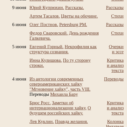
9 июня
Юрий Купрюхин.
Рассказы.
Рассказы
Артем Тасалов.
Цветы на обочине.
Стихи
6 июня
Олег Постнов.
Petersburg PM.
Рассказы
Федор Сваровский.
День рождения
Стихи
Галкевича.
5 июня
Евгений Горный.
Некрофилия как
Очерки
структура сознания.
и эссе
Инна Кулишова.
По ту сторону
Критика
строки.
и анализ
текста
4 июня
Из антологии современных
Переводы
североамериканских хайку
"Мгновение хайку", часть VIII.
Переводы
Михаила Бару
Брюс Росс.
Заметки об
Критика
интернационализации хайку.
О
и анализ
будущем pоссийских хайку.
текста
Лев Куклин.
Правда желания.
Колонка
Читателя