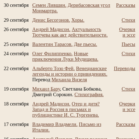
30 сентября
Семен Лившин.
Дерибасовская угол
Рассказы
Монмартра.
29 сентября
Денис Бесогонов.
Хоры.
Стихи
26 сентября
Андрей Мадисон.
Актуальность
Очерки
Тютчева как акт действительности.
и эссе
25 сентября
Валентин Тарасов.
Две пьесы.
Пьесы
24 сентября
Олег Филиппенко.
Новые
Стихи
приключения Луки Мудищева.
22 сентября
Альберто Тозо Фей.
Венецианские
Переводы
легенды и истории о привидениях.
Перевод
Михаила Визеля
19 сентября
Михаил Бару
, Светлана Бобкова,
Стихи
Дмитрий Сорокин.
Стихография.
18 сентября
Андрей Мадисон.
Отец и дитя?
Очерки
Запад и Россия в письмах и
и эссе
публицистике И. С. Тургенева.
17 сентября
Владимир Владмели.
Письмо из
Рассказы
Италии.