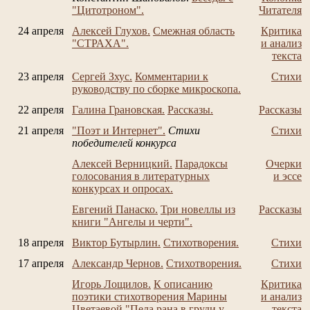
"Цитотроном".
Читателя
24 апреля
Алексей Глухов.
Смежная область
Критика
"СТРАХА".
и анализ
текста
23 апреля
Сергей Зхус.
Комментарии к
Стихи
руководству по сборке микроскопа.
22 апреля
Галина Грановская.
Рассказы.
Рассказы
21 апреля
"Поэт и Интернет".
Стихи
Стихи
победителей конкурса
Алексей Верницкий.
Парадоксы
Очерки
голосования в литературных
и эссе
конкурсах и опросах.
Евгений Панаско.
Три новеллы из
Рассказы
книги "Ангелы и черти".
18 апреля
Виктор Бутырлин.
Стихотворения.
Стихи
17 апреля
Александр Чернов.
Стихотворения.
Стихи
Игорь Лощилов.
К описанию
Критика
поэтики стихотворения Марины
и анализ
Цветаевой "Пела рана в груди у
текста