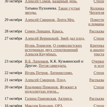
30 октября
Алексей Сомов.
Базарный день.
Стихи
Татьяна Пухначева.
Такие густые
Колонка
звезды.
Читателя
29 октября
Алексей Смирнов.
Лента Mru.
Повести
и романы
28 октября
Семен Лившин.
Крысь.
Рассказы
27 октября
Алексей Верницкий.
Змей дал плод.
Стихи
Игорь Лощилов.
О символистских
Критика
источниках двух стихотворений
и анализ
Алексея Кручёных.
текста
23 октября
В.Б. Лапенков
, К.К. Кузьминский и
Очерки
Другие.
Петля самиздата.
и эссе
22 октября
Игорь Петров.
Латиниссимо.
Стихи
21 октября
Алексей Смирнов.
Плод.
Рассказы
20 октября
Владимир Пимонов.
Жужжит в
Стихи
подсолнухах пчела...
17 октября
Галина Грановская.
Актриса.
Рассказы
16 октября
Максим Бородин.
ОРЗ.
Стихи