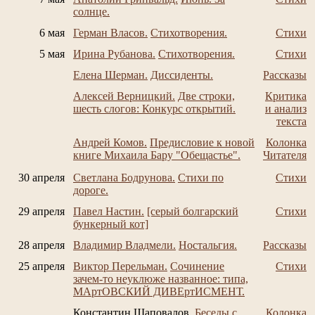
солнце.
6 мая
Герман Власов.
Стихотворения.
Стихи
5 мая
Ирина Рубанова.
Стихотворения.
Стихи
Елена Шерман.
Диссиденты.
Рассказы
Алексей Верницкий.
Две строки,
Критика
шесть слогов: Конкурс открытий.
и анализ
текста
Андрей Комов.
Предисловие к новой
Колонка
книге Михаила Бару "Обещастье".
Читателя
30 апреля
Светлана Бодрунова.
Стихи по
Стихи
дороге.
29 апреля
Павел Настин.
[серый болгарский
Стихи
бункерный кот]
28 апреля
Владимир Владмели.
Ностальгия.
Рассказы
25 апреля
Виктор Перельман.
Сочинение
Стихи
зачем-то неуклюже названное: типа,
МАртОВСКИЙ ДИВЕртИСМЕНТ.
Константин Шаповалов.
Беседы с
Колонка