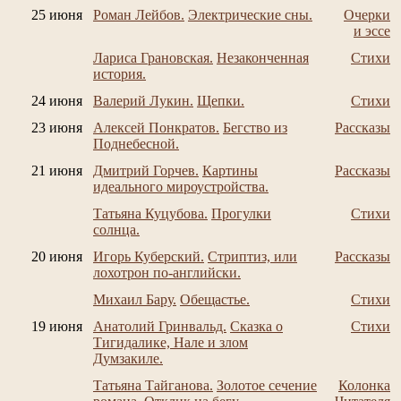
25 июня
Роман Лейбов.
Электрические сны.
Очерки
и эссе
Лариса Грановская.
Незаконченная
Стихи
история.
24 июня
Валерий Лукин.
Щепки.
Стихи
23 июня
Алексей Понкратов.
Бегство из
Рассказы
Поднебесной.
21 июня
Дмитрий Горчев.
Картины
Рассказы
идеального мироустройства.
Татьяна Куцубова.
Прогулки
Стихи
солнца.
20 июня
Игорь Куберский.
Стриптиз, или
Рассказы
лохотрон по-английски.
Михаил Бару.
Обещастье.
Стихи
19 июня
Анатолий Гринвальд.
Сказка о
Стихи
Тигидалике, Нале и злом
Думзакиле.
Татьяна Тайганова.
Золотое сечение
Колонка