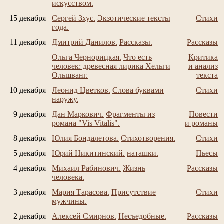
искусством.
15 декабря
Сергей Зхус.
Экзотические тексты
Стихи
года.
11 декабря
Дмитрий Данилов.
Рассказы.
Рассказы
Ольга Чернорицкая.
Что есть
Критика
человек: древесная лирика Хельги
и анализ
Ольшванг.
текста
10 декабря
Леонид Цветков.
Слова буквами
Стихи
наружу.
9 декабря
Дан Маркович.
Фрагменты из
Повести
романа "Vis Vitalis".
и романы
8 декабря
Юлия Бондалетова.
Стихотворения.
Стихи
5 декабря
Юрий Никитинский.
наташки.
Пьесы
4 декабря
Михаил Рабинович.
Жизнь
Рассказы
человека.
3 декабря
Мария Тарасова.
Присутствие
Стихи
мужчины.
2 декабря
Алексей Смирнов.
Несъедобные.
Рассказы