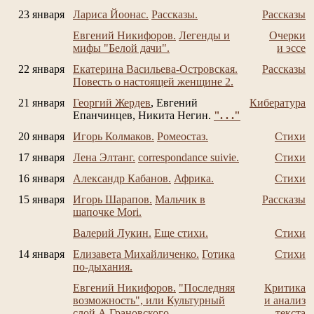
23 января
Лариса Йоонас.
Рассказы.
Рассказы
Евгений Никифоров.
Легенды и
Очерки
мифы "Белой дачи".
и эссе
22 января
Екатерина Васильева-Островская.
Рассказы
Повесть о настоящей женщине 2.
21 января
Георгий Жердев
, Евгений
Кибература
Епанчинцев, Никита Негин.
". . ."
20 января
Игорь Колмаков.
Ромеостаз.
Стихи
17 января
Лена Элтанг.
correspondance suivie.
Стихи
16 января
Александр Кабанов.
Африка.
Стихи
15 января
Игорь Шарапов.
Мальчик в
Рассказы
шапочке Mori.
Валерий Лукин.
Еще стихи.
Стихи
14 января
Елизавета Михайличенко.
Готика
Стихи
по-дыхания.
Евгений Никифоров.
"Последняя
Критика
возможность", или Культурный
и анализ
слой А.Грановского.
текста