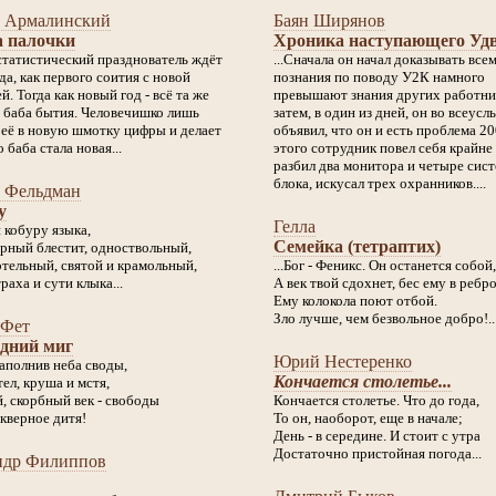
 Армалинский
Баян Ширянов
а палочки
Хроника наступающего Уд
статистический празднователь ждёт
...Сначала он начал доказывать всем
да, как первого соития с новой
познания по поводу У2К намного
й. Тогда как новый год - всё та же
превышают знания других работни
 баба бытия. Человечишко лишь
затем, в один из дней, он во всеус
 её в новую шмотку цифры и делает
объявил, что он и есть проблема 20
 баба стала новая...
этого сотрудник повел себя крайне
разбил два монитора и четыре сис
блока, искусал трех охранников....
 Фельдман
у
Гелла
 кобуру языка,
Семейка (тетраптих)
ерный блестит, одноствольный,
ртельный, святой и крамольный,
...Бог - Феникс. Он останется собой,
аха и сути клыка...
А век твой сдохнет, бес ему в ребро
Ему колокола поют отбой.
Зло лучше, чем безвольное добро!..
 Фет
едний миг
Юрий Нестеренко
наполнив неба своды,
Кончается столетье...
ел, круша и мстя,
, скорбный век - свободы
Кончается столетье. Что до года,
кверное дитя!
То он, наоборот, еще в начале;
День - в середине. И стоит с утра
Достаточно пристойная погода...
ндр Филиппов