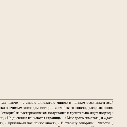
ем мы нынче – с самою виноватою миною и полным осознаньем всей
ски значимым эпизодам истории английского сонета, раскрывающим
 "сходит" на пастернаковском полустанке и мучительно ищет подход к
ь, / Но дневника кончаются страницы... / Мне долго зимовать, и ждать
, / Приближая час неизбежности, / В старину говорили – ужасти...]