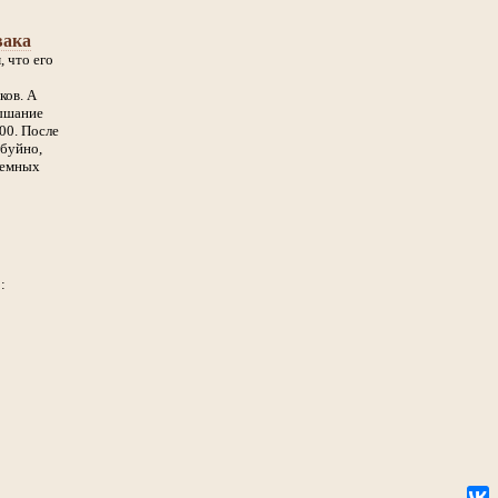
вака
, что его
ков. А
лышание
00. После
 буйно,
темных
: