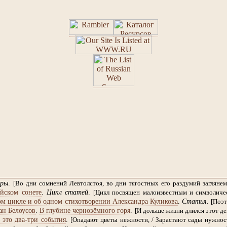
ры
.
[Во дни сомнений Левтолстоя, во дни тягостных его раздумий заглян
йском сонете
.
Цикл статей
.
[Цикл посвящен малоизвестным и символиче
м цикле и об одном стихотворении Александра Куликова
.
Статья
.
[Поэт
ан Белоусов
.
В глубине чернозёмного горя
.
[И дольше жизни длился этот ден
 это два-три события
.
[Опадают цветы нежности, / Зарастают сады нужности