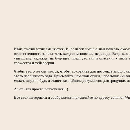
Итак, тысячелетия сменяются. И, если уж именно нам повезло оказат
ответственность запечатлеть каждое мгновение перехода. Ведь всю
ушедшему, надежды на будущее, предчувствия и опасения - такие 
торжества и фейерверки.
Чтобы этого не случилось, чтобы сохранить для потомков эмоцион
этого необычного года. Присылайте нам свои стихи, небольшие (килоба
может, когда-нибудь и станет важнейшим документом для грядущих и
А нет - так просто потусуемся :-)
Все свои материалы и соображения присылайте по адресу common@nets