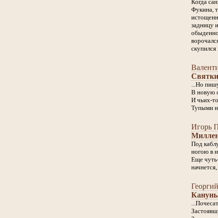
Когда сан
Фукина, т
истощенн
задницу 
обыденно
ворочался
скупился 
Валенти
Святк
...Но пиш
В новую 
И чьих-т
Тупыми н
Игорь 
Милле
Под кабл
ногою в н
Еще чуть-
начнется,
Георги
Канун
...Почеса
Застоявш