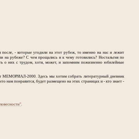
н после, - которые угодили на этот рубеж, то именно на нас и лежит
ли на рубеже? С чем прощались и к чему готовились? Ностальгия по
ть о них с трудом, хотя, может, и запомним пожизненно юбилейные
оект МЕМОРИАЛ-2000. Здесь мы хотим собрать литературный дневник
то нам понравится, будет размещено на этих страницах и - кто знает -
ловесности"
.