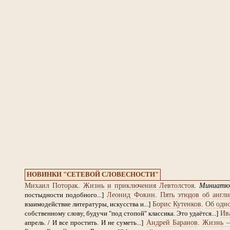
НОВИНКИ "СЕТЕВОЙ СЛОВЕСНОСТИ"
Михаил Поторак
.
Жизнь и приключения Левтолстоя
.
Миниатю
Леонид Фокин
.
Пять этюдов об англи
постыдности подобного...]
Борис Кутенков
.
Об одно
взаимодействие литературы, искусства и...]
Ив
собственному слову, будучи "под стопой" классика. Это удаётся...]
Андрей Баранов
.
Жизнь –
апрель. / И все простить. И не суметь...]