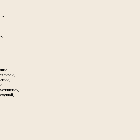
тит.
и,
чине
стливой,
жений,
й,
братившись,
 слушай,
.