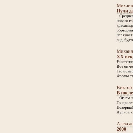
Михаил
Нули д
...Средне
нового го
красавице
обрыдлая
наряжает
вид, будто
Михаил
XX век
Расстегни
Вот он ч
Твой сме
Формы стр
Виктор
В посл
...Огнем 
Ты пролет
Позорный
Дурное, с
Алекса
2000