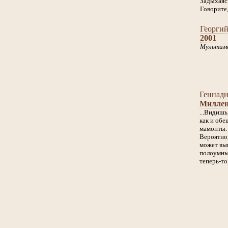
Задыхаясь
Говорите,
Георги
2001
Мультиме
Геннади
Милле
...Видишь
как и обе
мамонты.
Вероятно,
может вы
полоумны
теперь-то