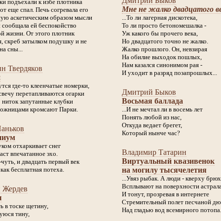
Дмитрий Быков
ки подъехали к избе плотника
Мне не жалко двадцатого ве
от еще спал. Печь согревала его
ую аскетическим образом мысли
...То ли лагерная дискотека,
и сообщала ей беспокойство
То ли просто бетономешалка -
й жизни. От этого плотник
Уж какого бы прочего века,
, скреб затылком подушку и не
Но двадцатого точно не жалко.
на сны...
Жалко прошлого. Он, невзирая
На обилие выходок пошлых,
Нам казался синонимом рая -
н Твердяков
И уходит в разряд позапрошлых...
и
утся где-то клеенчатые номерки,
Дмитрий Быков
свечу перетапливаются огарки
Восьмая баллада
о ниток запутанные клубки
ожницами кромсают Парки.
...И не мечтал ли в восемь лет
Понять любой из нас,
Откуда ведает брегет,
Паньков
Который нынче час?
ниум
уком отхаркивает снег
Владимир Татарин
аст впечатанное эхо.
Виртуальный квазивенок
чуть, и двадцать первый век
 как бесплатная потеха.
на могилу тысячелетия
...Увяз рыбак. А люди - кверху брюх
Всплывают на поверхности астрал
й Жердев
И тонут, прозревая в интернете
ы
Стремительный полет песчаной д
ть в тоске щетину,
Над гладью вод всемирного потопа.
уюся тину,