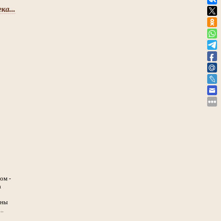
ка...
ом -
а
юны
..