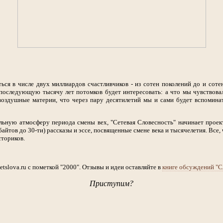
ься в числе двух миллиардов счастливчиков - из сотен поколений до и соте
 последующую тысячу лет потомков будет интересовать: а что мы чувствова
воздушные материи, что через пару десятилетий мы и сами будет вспомина
альную атмосферу периода смены вех, "Сетевая Словесность" начинает пр
йтов до 30-ти) рассказы и эссе, посвященные смене века и тысячелетия. Все, ч
сториков.
lova.ru с пометкой "2000". Отзывы и идеи оставляйте в
книге обсуждений "С
Приступим?