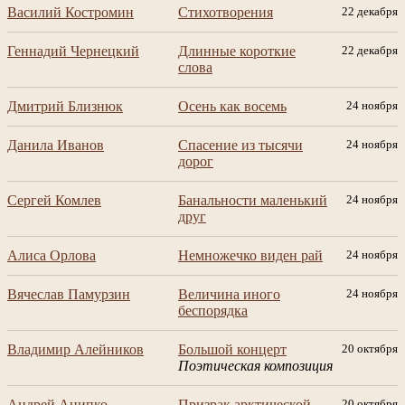
Василий Костромин
Стихотворения
22 декабря
Геннадий Чернецкий
Длинные короткие
22 декабря
слова
Дмитрий Близнюк
Осень как восемь
24 ноября
Данила Иванов
Спасение из тысячи
24 ноября
дорог
Сергей Комлев
Банальности маленький
24 ноября
друг
Алиса Орлова
Немножечко виден рай
24 ноября
Вячеслав Памурзин
Величина иного
24 ноября
беспорядка
Владимир Алейников
Большой концерт
20 октября
Поэтическая композиция
Андрей Анипко
Призрак арктической
20 октября