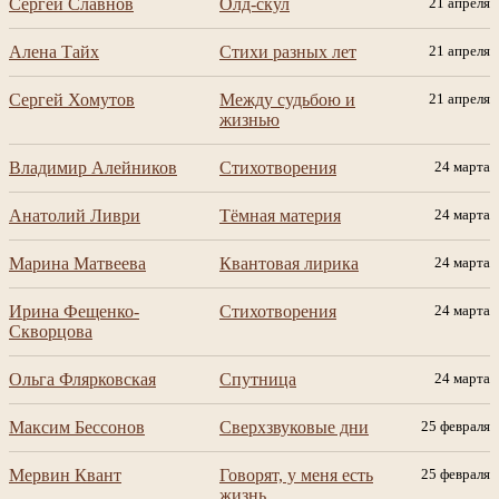
Сергей Славнов
Олд-скул
21 апреля
Алена Тайх
Стихи разных лет
21 апреля
Сергей Хомутов
Между судьбою и
21 апреля
жизнью
Владимир Алейников
Стихотворения
24 марта
Анатолий Ливри
Тёмная материя
24 марта
Марина Матвеева
Квантовая лирика
24 марта
Ирина Фещенко-
Стихотворения
24 марта
Скворцова
Ольга Флярковская
Спутница
24 марта
Максим Бессонов
Сверхзвуковые дни
25 февраля
Мервин Квант
Говорят, у меня есть
25 февраля
жизнь