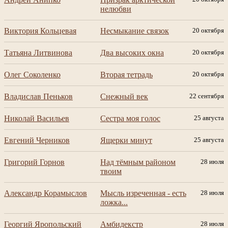
нелюбви
Виктория Кольцевая
Несмыкание связок
20 октября
Татьяна Литвинова
Два высоких окна
20 октября
Олег Соколенко
Вторая тетрадь
20 октября
Владислав Пеньков
Снежный век
22 сентября
Николай Васильев
Сестра моя голос
25 августа
Евгений Черников
Ящерки минут
25 августа
Григорий Горнов
Над тёмным районом
28 июля
твоим
Александр Корамыслов
Мысль изреченная - есть
28 июля
ложка...
Георгий Яропольский
Амбидекстр
28 июля