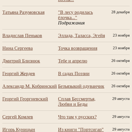
Татьяна Разумовская
"В лесу родилась
28 декабря
ёлочка..."
Подражания
Владислав Пеньков
Эллада, Таласса, Эгейя
23 ноября
Нина Сергеева
Точка возвращения
23 ноября
Дмитрий Близнюк
Тебе и апрелю
26 октября
Георгий Жердев
В садах Поэзии
26 октября
Александр М. Кобринский
Безъязыкий одуванчик
26 октября
Георгий Георгиевский
Сплав Бессмертья,
29 августа
Любви и Беды
Сергей Комлев
Что там у русских?
29 августа
Игорь Куницын
Из книги "Портсигар"
29 августа