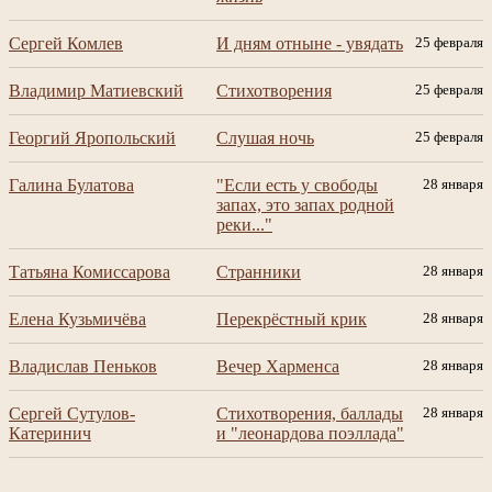
Сергей Комлев
И дням отныне - увядать
25 февраля
Владимир Матиевский
Стихотворения
25 февраля
Георгий Яропольский
Слушая ночь
25 февраля
Галина Булатова
"Если есть у свободы
28 января
запах, это запах родной
реки..."
Татьяна Комиссарова
Странники
28 января
Елена Кузьмичёва
Перекрёстный крик
28 января
Владислав Пеньков
Вечер Харменса
28 января
Сергей Сутулов-
Стихотворения, баллады
28 января
Катеринич
и "леонардова поэллада"