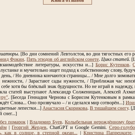
Книга отзывов
ниатюры
.
[Во дни сомнений Левтолстоя, во дни тягостных его
онид Фокин
.
Пять этюдов об английском сонете
.
Цикл статей
.
[
заимодействие литературы, искусства и...]
Борис Кутенков
.
лустанке и мучительно ищет подход к собственному слову, будучи
день, / Но дневника кончаются страницы... / Мне долго зимовать, 
нежности, / Зарастают сады нужности, / Приближая час неизб
себе хотя бы блёклый знак будущности. Но не играй в надежду, к
кла статей выступают Александр Солженицын, Алексей Ахмат
уру"
.
[Беседа Геннадия Чернова с Борисом Кутенковым в рамках
 ждёт Слова... Оно прозвучало – / и сделался мир сотворён...]
Ири
цветные лепестки...]
Анастасия Скорикова
.
В тишайшем снегу
.
[Д
снег...]
без помарок
|
Владимир Буев
.
Колыбельная нерождённому бра
айм
|
Георгий Жердев
, ChatGPT и Google Gemini.
Серо-голубо
, как в солнце, в степной океан...
|
Кристина Папрецките