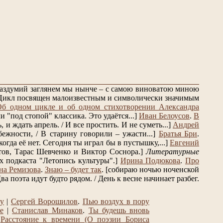
 раздумий заглянем мы нынче – с самою виноватою миною
Цикл посвящен малоизвестным и символически значимым
Об одном цикле и об одном стихотворении Александра
 "под стопой" классика. Это удаётся...]
Иван Белоусов
.
В
и ждать апрель. / И все простить. И не суметь...]
Андрей
ежности, / В старину говорили – ужасти...]
Братья Бри
.
огда её нет. Сегодня ты играл бы в пустышку,...]
Евгений
ов, Тарас Шевченко и Виктор Соснора.]
Литературные
 подкаста "Летопись культуры".]
Ирина Подюкова
.
Про
на Ремизова
.
Знаю – будет так
.
[собираю ночью ноченской
ва поэта идут будто рядом. / День к весне начинает разбег.
ту
|
Сергей Ворошилов
.
Пью воздух в пору
е
|
Станислав Минаков
.
Ты будешь вновь
.
Расстояние к времени (О поэзии Бориса