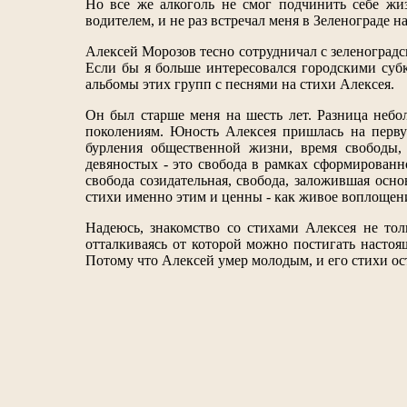
Но все же алкоголь не смог подчинить себе жиз
водителем, и не раз встречал меня в Зеленограде н
Алексей Морозов тесно сотрудничал с зеленоград
Если бы я больше интересовался городскими субк
альбомы этих групп с песнями на стихи Алексея.
Он был старше меня на шесть лет. Разница небо
поколениям. Юность Алексея пришлась на перву
бурления общественной жизни, время свободы,
девяностых - это свобода в рамках сформированн
свобода созидательная, свобода, заложившая осн
стихи именно этим и ценны - как живое воплощени
Надеюсь, знакомство со стихами Алексея не тол
отталкиваясь от которой можно постигать настоя
Потому что Алексей умер молодым, и его стихи ос