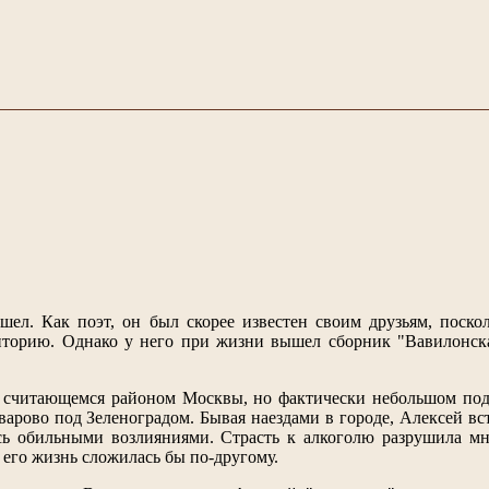
ел. Как поэт, он был скорее известен своим друзьям, поск
иторию. Однако у него при жизни вышел сборник "Вавилонска
е, считающемся районом Москвы, но фактически небольшом по
варово под Зеленоградом. Бывая наездами в городе, Алексей вс
ось обильными возлияниями. Страсть к алкоголю разрушила м
 его жизнь сложилась бы по-другому.