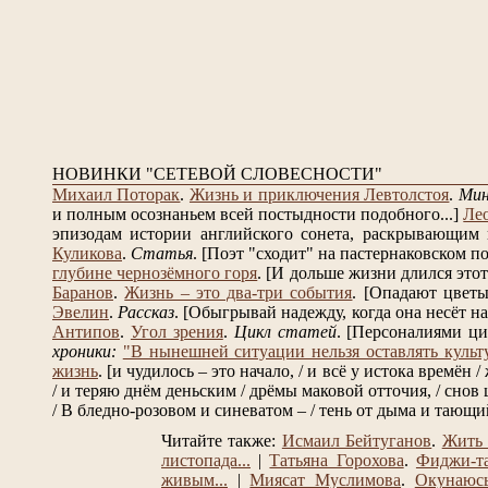
НОВИНКИ "СЕТЕВОЙ СЛОВЕСНОСТИ"
Михаил Поторак
.
Жизнь и приключения Левтолстоя
.
Ми
и полным осознаньем всей постыдности подобного...]
Ле
эпизодам истории английского сонета, раскрывающим в
Куликова
.
Статья
.
[Поэт "сходит" на пастернаковском по
глубине чернозёмного горя
.
[И дольше жизни длился этот 
Баранов
.
Жизнь – это два-три события
.
[Опадают цветы 
Эвелин
.
Рассказ
.
[Обыгрывай надежду, когда она несёт на 
Антипов
.
Угол зрения
.
Цикл статей
.
[Персоналиями ци
хроники:
"В нынешней ситуации нельзя оставлять культ
жизнь
.
[и чудилось – это начало, / и всё у истока времён /
/ и теряю днём деньским / дрёмы маковой отточия, / снов 
/ В бледно-розовом и синеватом – / тень от дыма и тающий 
Читайте также:
Исмаил Бейтуганов
.
Жить 
листопада...
|
Татьяна Горохова
.
Фиджи-т
живым...
|
Миясат Муслимова
.
Окунаюсь