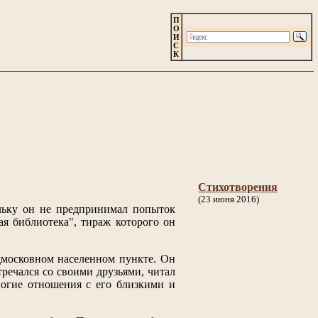
П
О
И
С
К
Стихотворения
(23 июня 2016)
ольку он не предпринимал попыток
я библиотека", тираж которого он
дмосковном населенном пункте. Он
тречался со своими друзьями, читал
ногие отношения с его близкими и