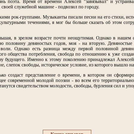
нь поэта. Время от времени Алексей "завязывал" и устраива
а своей служебной машине - подвозил по городу.
скими рок-группами. Музыканты писали песни на его стихи, исп
ультурными течениями, я мог бы больше сказать об этом сотруд
льшая, в зрелом возрасте почти неощутимая. Однако в нашем
ю половину девяностых годов, моя - на вторую. Девяностые
 воли. Однако есть разница между первой половиной девян
ого общества потребления, свобода по отношению к уже созда
ову будущего. Именно к этому поколению принадлежал Алексей
е, слепок свободы, историческое условие, из которого вышло н
ько создаст представление о времени, в котором он сформиро
щее современной молодой поэзии - во всем его территориальн
танутся свидетельством молодости, свободы, бурления сил и уп