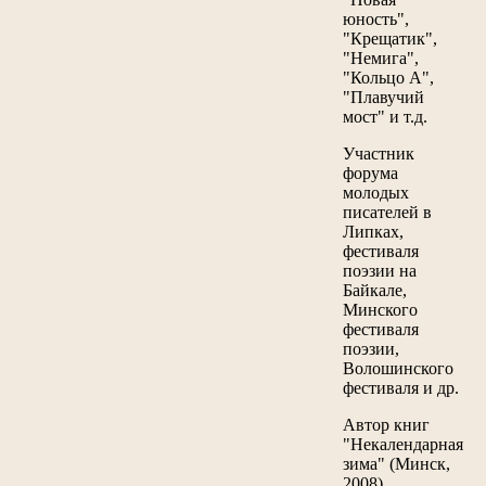
юность",
"Крещатик",
"Немига",
"Кольцо А",
"Плавучий
мост" и т.д.
Участник
форума
молодых
писателей в
Липках,
фестиваля
поэзии на
Байкале,
Минского
фестиваля
поэзии,
Волошинского
фестиваля и др.
Автор книг
"Некалендарная
зима" (Минск,
2008),