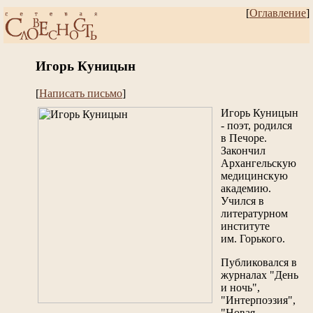
[
Оглавление
]
Игорь Куницын
[
Написать письмо
]
Игорь Куницын
- поэт, родился
в Печоре.
Закончил
Архангельскую
медицинскую
академию.
Учился в
литературном
институте
им. Горького.
Публиковался в
журналах "День
и ночь",
"Интерпоэзия",
"Новая