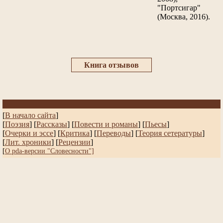
"Портсигар"
(Москва, 2016).
Книга отзывов
[
В начало сайта
]
[
Поэзия
] [
Рассказы
]
[
Повести и романы
]
[
Пьесы
]
[
Очерки и эссе
]
[
Критика
] [
Переводы
]
[
Теория сетературы
]
[
Лит. хроники
]
[
Рецензии
]
[
О pda-версии "Словесности"]