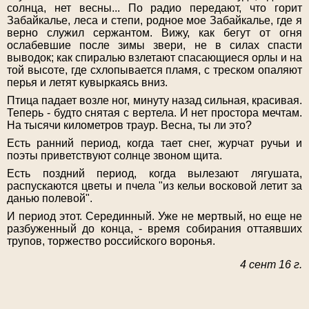
солнца, нет весны... По радио передают, что горит
Забайкалье, леса и степи, родное мое Забайкалье, где я
верно служил сержантом. Вижу, как бегут от огня
ослабевшие после зимы звери, не в силах спасти
выводок; как спиралью взлетают спасающиеся орлы и на
той высоте, где схлопывается пламя, с треском опаляют
перья и летят кувыркаясь вниз.
Птица падает возле ног, минуту назад сильная, красивая.
Теперь - будто снятая с вертела. И нет простора мечтам.
На тысячи километров траур. Весна, ты ли это?
Есть ранний период, когда тает снег, журчат ручьи и
поэты приветствуют солнце звоном щита.
Есть поздний период, когда вылезают лягушата,
распускаются цветы и пчела "из кельи восковой летит за
данью полевой".
И период этот. Серединный. Уже не мертвый, но еще не
разбуженный до конца, - время собирания оттаявших
трупов, торжество российского воронья.
4 сент 16 г.