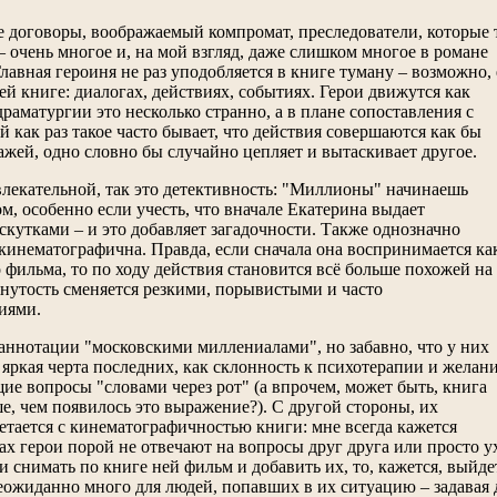
 договоры, воображаемый компромат, преследователи, которые 
 – очень многое и, на мой взгляд, даже слишком многое в романе
лавная героиня не раз уподобляется в книге туману – возможно, 
ей книге: диалогах, действиях, событиях. Герои движутся как
драматургии это несколько странно, а в плане сопоставления с
ей как раз такое часто бывает, что действия совершаются как бы
жей, одно словно бы случайно цепляет и вытаскивает другое.
влекательной, так это детективность: "Миллионы" начинаешь
ом, особенно если учесть, что вначале Екатерина выдает
кутками – и это добавляет загадочности. Также однозначно
 кинематографична. Правда, если сначала она воспринимается ка
 фильма, то по ходу действия становится всё больше похожей на
тянутость сменяется резкими, порывистыми и часто
иями.
аннотации "московскими миллениалами", но забавно, что у них
я яркая черта последних, как склонность к психотерапии и желан
е вопросы "словами через рот" (а впрочем, может быть, книга
е, чем появилось это выражение?). С другой стороны, их
етается с кинематографичностью книги: мне всегда кажется
х герои порой не отвечают на вопросы друг друга или просто у
сли снимать по книге ней фильм и добавить их, то, кажется, вы
ожиданно много для людей, попавших в их ситуацию – задавая д