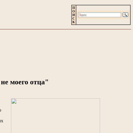
П
О
И
С
К
не моего отца"
о
их