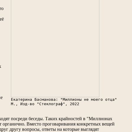
то
её
к
ие
Екатерина Басманова: "Миллионы не моего отца"
М., Изд-во "Стеклограф", 2022
ходят посреди беседы. Таких крайностей в "Миллионах
йдет органично. Вместо проговаривания конкретных вещей
руг другу вопросы, ответы на которые выглядят