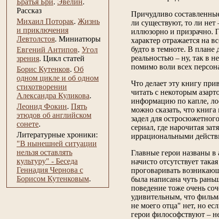
Братья Бри
.
Эвелин
.
Рассказ
Причудливо составленные
Михаил Поторак
.
Жизнь
ли существуют, то ли нет
и приключения
иллюзорно и призрачно. Г
Левтолстоя
.
Миниатюры
характер отражается на вс
будто в темноте. В плане 
Евгений Антипов
.
Угол
реальностью – ну, так в н
зрения
.
Цикл статей
помимо воли всех персона
Борис Кутенков
.
Об
одном цикле и об одном
Что делает эту книгу при
стихотворении
читать с некоторым азарт
Александра Куликова
.
информацию по капле, лос
Леонид Фокин
.
Пять
можно сказать, что книга
этюдов об английском
задел для остросюжетного
сонете
.
сериал, где нарочитая за
Литературные хроники:
иррациональными действ
"В нынешней ситуации
нельзя оставлять
Главные герои названы в 
культуру" - Беседа
начисто отсутствует така
Геннадия Чернова с
проговаривать возникающи
Борисом Кутенковым
.
была написана чуть раньш
поведение тоже очень соч
удивительным, что фильма
не моего отца" нет, но е
герои философствуют – не