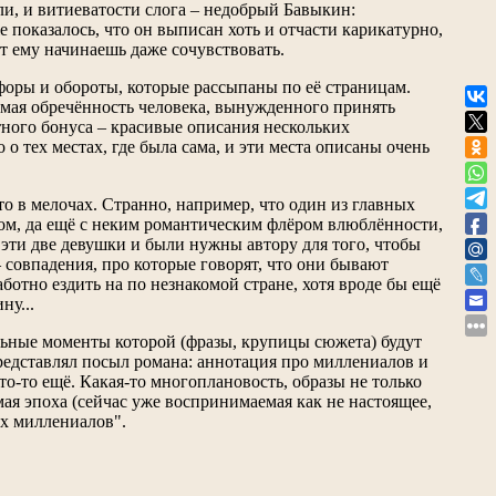
, и витиеватости слога – недобрый Бавыкин:
 показалось, что он выписан хоть и отчасти карикатурно,
нт ему начинаешь даже сочувствовать.
форы и обороты, которые рассыпаны по её страницам.
юмая обречённость человека, вынужденного принять
ятного бонуса – красивые описания нескольких
 о тех местах, где была сама, и эти места описаны очень
то в мелочах. Странно, например, что один из главных
лом, да ещё с неким романтическим флёром влюблённости,
эти две девушки и были нужны автору для того, чтобы
– совпадения, про которые говорят, что они бывают
ботно ездить на по незнакомой стране, хотя вроде бы ещё
ну...
льные моменты которой (фразы, крупицы сюжета) будут
 представлял посыл романа: аннотация про миллениалов и
то-то ещё. Какая-то многоплановость, образы не только
ая эпоха (сейчас уже воспринимаемая как не настоящее,
их миллениалов".