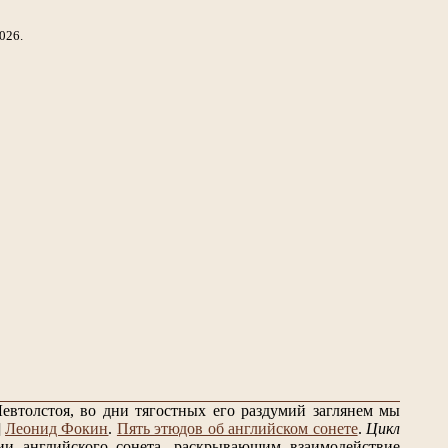
026.
евтолстоя, во дни тягостных его раздумий заглянем мы
]
Леонид Фокин
.
Пять этюдов об английском сонете
.
Цикл
и английского сонета, раскрывающим взаимодействие