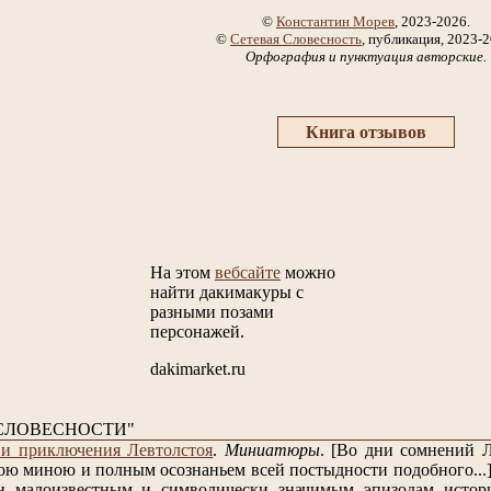
©
Константин Морев
, 2023-2026.
©
Сетевая Словесность
, публикация, 2023-2
Орфография и пунктуация авторские.
Книга отзывов
На этом
вебсайте
можно
найти дакимакуры с
разными позами
персонажей.
dakimarket.ru
СЛОВЕСНОСТИ"
и приключения Левтолстоя
.
Миниатюры
.
[Во дни сомнений Л
ою миною и полным осознаньем всей постыдности подобного...
н малоизвестным и символически значимым эпизодам истори