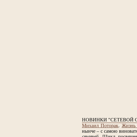
НОВИНКИ "СЕТЕВОЙ 
Михаил Поторак
.
Жизнь 
нынче – с самою виноват
статей
.
[Цикл посвяще