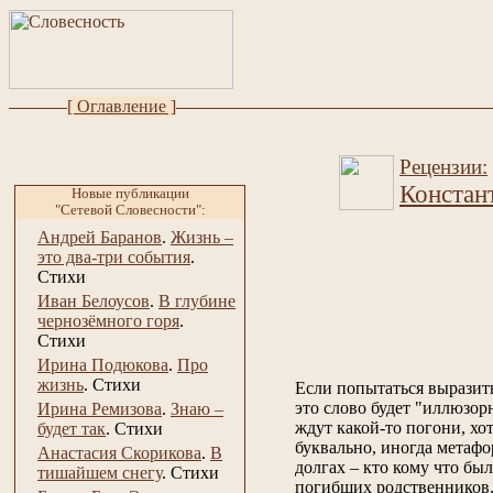
[ Оглавление ]
Рецензии:
Констан
Новые публикации
"Сетевой Словесности":
Андрей Баранов
.
Жизнь –
это два-три события
.
Стихи
Иван Белоусов
.
В глубине
чернозёмного горя
.
Стихи
Ирина Подюкова
.
Про
жизнь
.
Стихи
Если попытаться выразит
это слово будет "иллюзор
Ирина Ремизова
.
Знаю –
ждут какой-то погони, хот
будет так
.
Стихи
буквально, иногда метафо
Анастасия Скорикова
.
В
долгах – кто кому что бы
тишайшем снегу
.
Стихи
погибших родственников