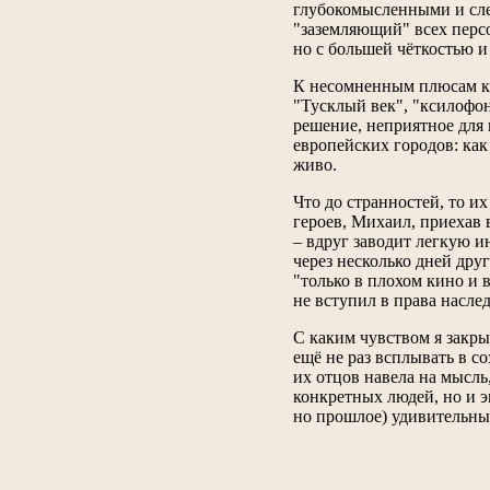
глубокомысленными и сле
"заземляющий" всех персо
но с большей чёткостью и
К несомненным плюсам кн
"Тусклый век", "ксилофо
решение, неприятное для 
европейских городов: как 
живо.
Что до странностей, то и
героев, Михаил, приехав
– вдруг заводит легкую 
через несколько дней дру
"только в плохом кино и 
не вступил в права насле
С каким чувством я закр
ещё не раз всплывать в со
их отцов навела на мысль
конкретных людей, но и э
но прошлое) удивительным