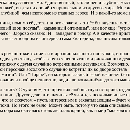
гка искусственными. Единственный, кто лишен и глубины мысли
нажей, он для них остаётся пришельцем из другого мира. Мне же
 глубиной, чем некоторые из главных героев. И в какой-то моме
иги, помимо её детективного сюжета, я отнёс бы вкусные мета
новый звон посуды", "карманный оптимизм", или вот ещё: "угр
него". Здорово сказано! И – западает в голову. А в качестве при
замечает в одном из интервью сама Екатерина, она писала только
х в романе тоже хватает: и в иррациональности поступков, и прос
 в другую страну, чтобы заняться непонятным и рискованным де
интрижку с двумя случайно встреченными девушками. Возможно, 
гой персонаж абсолютно случайно встретил их во дворе хостела 
в жизни". Или "Порше", на котором главный герой начинает безза
дования и вообще непонятно, водил ли когда-нибудь до того маши
ыл книгу? С чувством, что прочитал любопытную историю, отде
знании. Другое дело, что, начиная её читать, я несколько иначе
, что за сюжетом – пусть интересным и захватывающим – будет ч
похи. Но этого не было. Может быть, потому что сама описываем
 образом оказалась столь же иллюзорной, как и мир "московск