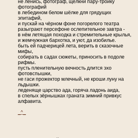
не ленись, фотограф, щёлкни пару-тройку
фотографий
в лебедином белом шёлке для грядущих
эпитафий,
и пускай на чёрном фоне погорелого театра
разыграют персефоне ослепительное завтра -
в нём летящая походка и стремительные крылья,
и жемчужная бархотка, и уют, да изобилье.
быть ей падчерицей лета, верить в сказочные
мифы,
собирать в садах сюжеты, приносить в подоле
рифмы.
пусть пленительную вечность длится эхо
фотовспышки,
не гаси прожектор млечный, не кроши луну на
льдышки.
леденяще царство ада, горяча ладонь аида,
в спелых зёрнышках граната зимний привкус
алфавита.
_^_