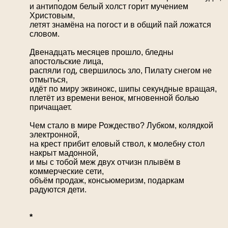
и антиподом белый холст горит мучением
Христовым,
летят знамёна на погост и в общий пай ложатся
словом.
Двенадцать месяцев прошло, бледны
апостольские лица,
распяли год, свершилось зло, Пилату снегом не
отмыться,
идёт по миру эквинокс, шипы секундные вращая,
плетёт из времени венок, мгновенной болью
причащает.
Чем стало в мире Рождество? Лубком, колядкой
электронной,
на крест прибит еловый ствол, к молебну стол
накрыт мадонной,
и мы с тобой меж двух отчизн плывём в
коммерческие сети,
объём продаж, консьюмеризм, подаркам
радуются дети.
*