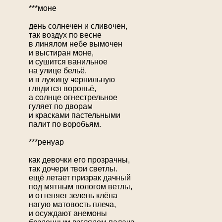
***моне
день солнечен и сливочен,
так воздух по весне
в линялом небе вымочен
и выстиран моне,
и сушится ванильное
на улице бельё,
и в лужицу чернильную
глядится ворoньё,
a солнце огнестрельное
гуляет по дворам
и красками пастельными
палит по воробьям.
***ренуар
как девочки его прозрачны,
так дочери твои светлы.
ещё летает призрак дачный
под мятным пологом ветлы,
и оттеняет зелень клёна
нагую матовость плеча,
и осуждают анемоны