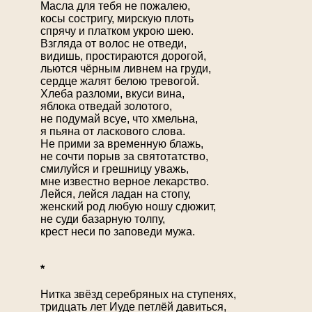
Масла для тебя не пожалею,
косы состригу, мирскую плоть
спрячу и платком укрою шею.
Взгляда от волос не отведи,
видишь, простираются дорогой,
льются чёрным ливнем на груди,
сердце жалят белою тревогой.
Хлеба разломи, вкуси вина,
яблока отведай золотого,
не подумай всуе, что хмельна,
я пьяна от ласкового слова.
Не прими за временную блажь,
не сочти порыв за святотатство,
смилуйся и грешницу уважь,
мне известно верное лекарство.
Лейся, лейся ладан на стопу,
женский род любую ношу сдюжит,
не суди базарную толпу,
крест неси по заповеди мужа.
*
Нитка звёзд серебряных на ступенях,
тридцать лет Иуде петлёй давиться,