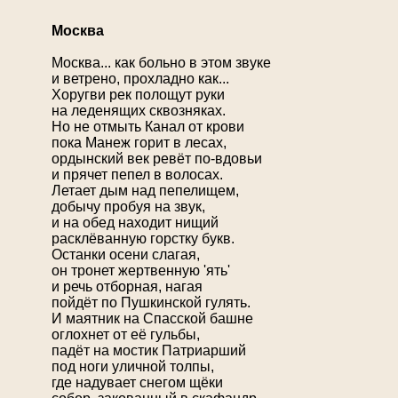
Москва
Москва... как больно в этом звуке
и ветрено, прохладно как...
Хоругви рек полощут руки
на леденящих сквозняках.
Но не отмыть Канал от крови
пока Манеж горит в лесах,
ордынский век ревёт по-вдовьи
и прячет пепел в волосах.
Летает дым над пепелищем,
добычу пробуя на звук,
и на обед находит нищий
расклёванную горстку букв.
Останки осени слагая,
он тронет жертвенную 'ять'
и речь отборная, нагая
пойдёт по Пушкинской гулять.
И маятник на Спасской башне
оглохнет от её гульбы,
падёт на мостик Патриарший
под ноги уличной толпы,
где надувает снегом щёки