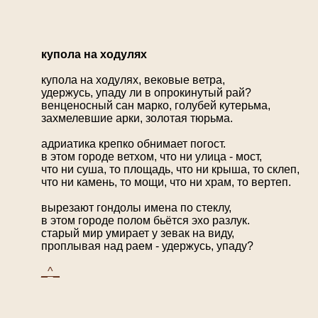
купола на ходулях
купола на ходулях, вековые ветра,
удержусь, упаду ли в опрокинутый рай?
венценосный сан марко, голубей кутерьма,
захмелевшие арки, золотая тюрьма.
адриатика крепко обнимает погост.
в этом городе ветхом, что ни улица - мост,
что ни суша, то площадь, что ни крыша, то склеп,
что ни камень, то мощи, что ни храм, то вертеп.
вырезают гондолы имена по стеклу,
в этом городе полом бьётся эхо разлук.
старый мир умирает у зевак на виду,
проплывая над раем - удержусь, упаду?
_^_