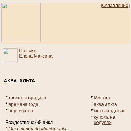
[
Оглавление
]
Поэзия:
Елена Максина
АКВА АЛЬТА
*
таблицы брадиса
*
Москва
*
времена года
*
аква альта
*
персефона
*
микеланджело
*
купола на
Рождественский цикл
ходулях
*
От святой до Магдалины -