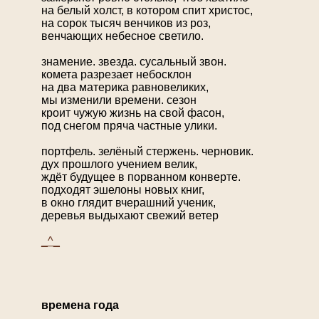
на белый холст, в котором спит христос,
на сорок тысяч венчиков из роз,
венчающих небесное светило.
знамение. звезда. сусальный звон.
комета разрезает небосклон
на два материка равновеликих,
мы изменили времени. сезон
кроит чужую жизнь на свой фасон,
под снегом пряча частные улики.
портфель. зелёный стержень. черновик.
дух прошлого учением велик,
ждёт будущее в порванном конверте.
подходят эшелоны новых книг,
в окно глядит вчерашний ученик,
деревья выдыхают свежий ветер
_^_
времена года