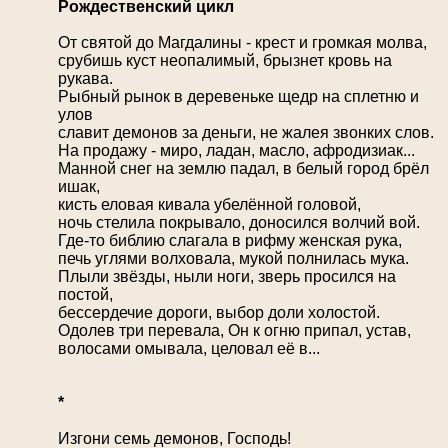
Рождественский цикл
От святой до Магдалины - крест и громкая молва,
срубишь куст неопалимый, брызнет кровь на
рукава.
Рыбный рынок в деревеньке щедр на сплетню и
улов
славит демонов за деньги, не жалея звонких слов.
На продажу - миро, ладан, масло, афродизиак...
Манной снег на землю падал, в белый город брёл
ишак,
кисть еловая кивала убелённой головой,
ночь стелила покрывало, доносился волчий вой.
Где-то библию слагала в рифму женская рука,
печь углями волховала, мукой полнилась мука.
Плыли звёзды, ныли ноги, зверь просился на
постой,
бессердечие дороги, выбор доли холостой.
Oдолев три перевала, Он к огню припал, устав,
волосами омывала, целовал её в...
*
Изгони семь демонов, Господь!