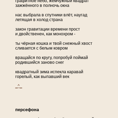
графитное небо, жемчужный квадрат
зажжённого в полночь окна
нас выбрала в спутники влёт, наугад
летящая в холод страна
закон гравитации времени прост
и двойственен, как монохром -
ты чёрная кошка и твой снежный хвост
сливается с белым ковром
вращайся по кругу, попробуй поймай
родившийся заново снег
квадратный зима испекла каравай
горелый, как выпавший век
_^_
персефона