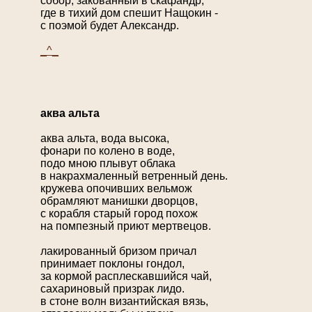
собор, закованный в скафандр,
где в тихий дом спешит Нащокин -
с поэмой будет Александр.
_^_
аква альта
аква альта, вода высока,
фонари по колено в воде,
подо мною плывут облака
в накрахмаленный ветренный день.
кружева опочивших вельмож
обрамляют манишки дворцов,
с корабля старый город похож
на помпезный приют мертвецов.
лакированный бризом причал
принимает поклоны гондол,
за кормой расплескавшийся чай,
сахариновый призрак лидо.
в стоне волн византийская вязь,