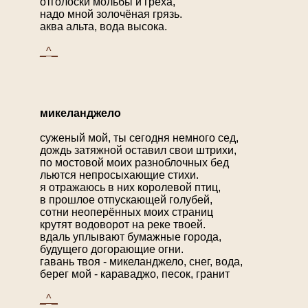
отголоски мольбы и греха,
надо мной золочёная грязь.
аква альта, вода высока.
_^_
микеланджело
суженый мой, ты сегодня немного сед,
дождь затяжной оставил свои штрихи,
по мостовой моих разноблочных бед
льются непросыхающие стихи.
я отражаюсь в них королевой птиц,
в прошлое отпускающей голубей,
сотни неоперённых моих страниц
крутят водоворот на реке твоей.
вдаль уплывают бумажные города,
будущего догорающие огни.
гавань твоя - микеланджело, снег, вода,
берег мой - караваджо, песок, гранит
_^_