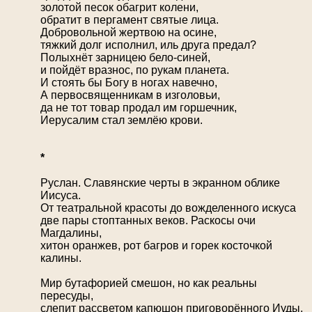
золотой песок обагрит колени,
обратит в пергамент святые лица.
Добровольной жертвою на осине,
тяжкий долг исполнил, иль друга предал?
Полыхнёт зарницею бело-синей,
и пойдёт вразнос, по рукам планета.
И стоять бы Богу в ногах навечно,
А первосвященникам в изголовьи,
да не тот товар продал им горшечник,
Иерусалим стал землёю крови.
*
Руслан. Славянские черты в экранном облике
Иисуса.
От театральной красоты до вожделенного искуса
две пары стоптанных веков. Раскосы очи
Магдалины,
хитон оранжев, рот багров и горек косточкой
калины.
Мир бутафорией смешон, но как реальны
пересуды,
слепит рассветом капюшон приговорённого Иуды,