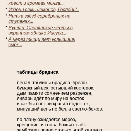
крест и громкая молва...
*
Изгони семь демонов, Господь!..
*
Нитка звёзд серебряных на
ступенях...
*
Руслан. Славянские черты в
экранном облике Иисуса...
*
А через тыщи лет услышишь
смех...
таблицы брадиса
пенал. таблицы брадиса. брелок.
бумажный век, остывший костерок,
дым памяти сомнением разрежен.
январь идёт по миру на восток
и как бы снег ни красил водосток,
минувший день нe бел, а светло-бежев.
по плану ожидается мороз,
крещение. и снова божьих слёз
замёрзнет ровно столько, чтоб хватило