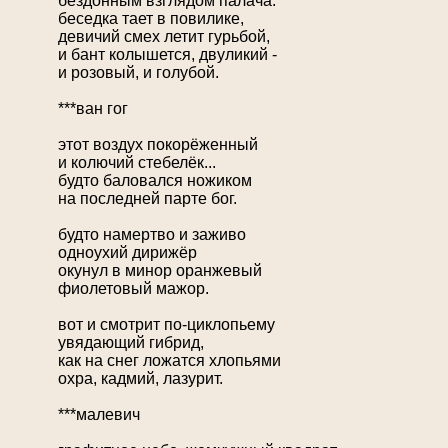
бездонным взглядом палача.
беседка тает в повилике,
девичий смех летит гурьбой,
и бант колышется, двуликий -
и розовый, и голубой.
***ван гог
этот воздух покорёженный
и колючий стебелёк...
будто баловался ножиком
на последней парте бог.
будто намертво и заживо
одноухий дирижёр
окунул в минор оранжевый
фиолетовый мажор.
вот и смотрит по-циклопьему
увядающий гибрид,
как на снег ложатся хлопьями
охра, кадмий, лазурит.
***малевич