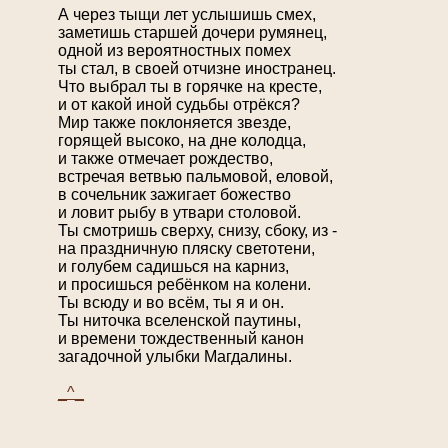
А через тыщи лет услышишь смех,
заметишь старшей дочери румянец,
одной из вероятностных помех
ты стал, в своей отчизне иностранец.
Что выбрал ты в горячке на кресте,
и от какой иной судьбы отрёкся?
Мир также поклоняется звезде,
горящей высоко, на дне колодца,
и также отмечает рождество,
встречая ветвью пальмовой, еловой,
в сочельник зажигает божество
и ловит рыбу в утвари столовой.
Ты смотришь сверху, снизу, сбоку, из -
на праздничную пляску светотени,
и голубем садишься на карниз,
и просишься ребёнком на колени.
Ты всюду и во всём, ты я и он.
Ты ниточка вселенской паутины,
и времени тождественный канон
загадочной улыбки Магдалины.
_^_