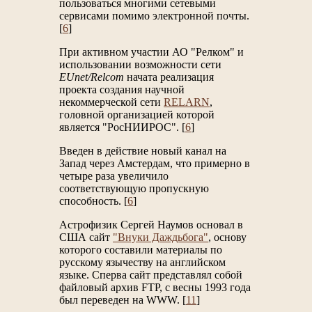
пользоваться многими сетевыми
сервисами помимо электронной почты.
[
6
]
При активном участии АО "Релком" и
использовании возможности сети
EUnet/Relcom
начата реализация
проекта создания научной
некоммерческой сети
RELARN
,
головной организацией которой
является "РосНИИРОС". [
6
]
Введен в действие новый канал на
Запад через Амстердам, что примерно в
четыре раза увеличило
соответствующую пропускную
способность. [
6
]
Астрофизик Сергей Наумов основал в
США сайт
"Внуки Даждьбога"
, основу
которого составили материалы по
русскому язычеству на английском
языке. Сперва сайт представлял собой
файловый архив FTP, с весны 1993 года
был переведен на WWW. [
11
]