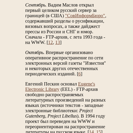
Сентябрь.
Вадим Маслов открыл
первый целиком русский сервер за
границей (в США)
"СовИнформБюро"
,
содержавший разделы о русификации,
визовых вопросах, а также дайджест
прессы из России и СНГ и юмор.
Сначала - FTP-архив, с лета 1993 года -
на WWW. [
12
,
13
]
Октябрь.
Впервые организовано
оперативное распространение по сети
электронных версий газеты "Известия"
и некоторых других отечественных
периодических изданий. [
6
]
Евгений Пескин основал
Eugene's
Electronic Library
(EEL) - FTP-архив
свободно распространяемых
литературных произведений на разных
языках (источники текстов - западные
электронные библиотеки:
Project
Gutenberg
,
Project Libellus
). В 1994 году
проект был переведен на WWW и
переориентирован на распространение
литературы на русском языке. [
14
,
15
]