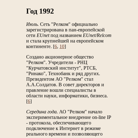
Год 1992
Июль.
Сеть "Релком" официально
зарегистрирована в пан-европейской
сети
EUnet
под названием
EUnet/Relcom
и стала крупнейшей на европейском
континенте. [
6
,
10
]
Создано акционерное общество
"Релком". Учредители - РНЦ
"Курчатовский институт", РТСБ,
"Ринако", Технобанк и ряд других.
Президентом АО "Релком" стал
А.А.Солдатов. В совет директоров и
правление вошли специалисты в
области науки, информатики, бизнеса.
[
6
]
Середина года.
АО "Релком" начало
экспериментальное внедрение on-line IP
- протокола, обеспечивающего
подключение к Интернет в режиме
реального времени и позволяющего