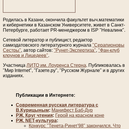
Родилась в Казани, окончила факультет выч.математики
и кибернетики в Казанском Университете, живет в Санкт-
Петербурге, работает PR-менеджером в ISP "Невалинк".
Сетевой литератор и публицист, редактор
самиздатовского литературного журнала
"Серапионовы
Сестры"
, автор сайтов:
"Рунет-Экспертиза"
,
"Фан-клуб
клоунов и Лицедеев"
.
Участница
ЛИТО им. Лоуренса Стерна
. Публиковалась в
"Мир Internet", "Газете.ру", "Русском Журнале" и в других
изданиях.
Публикации в Интернете:
Современная русская литература с
В.Курицыным
:
Манифест Баб-Дур
РЖ. Круг чтения
:
Герой на красном коне
РЖ. NET-культура
:
Конкурс "Тенета-Ринет'98" закончился. Что