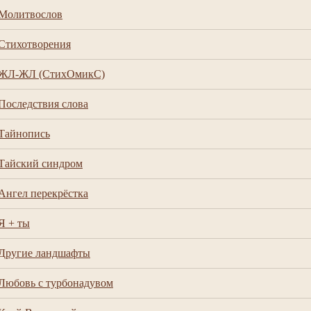
Молитвослов
Стихотворения
ЖЛ-ЖЛ (СтихОмикС)
Последствия слова
Тайнопись
Тайский синдром
Ангел перекрёстка
Я + ты
Другие ландшафты
Любовь с турбонадувом