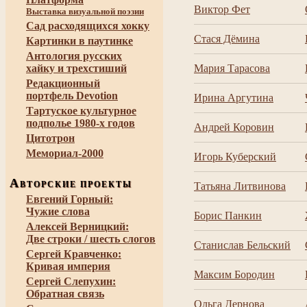
Виктор Фет
Выставка визуальной поэзии
Сад расходящихся хокку
Стася Дёмина
Картинки в паутинке
Антология русских
хайку и трехстиший
Мария Тарасова
Редакционный
портфель Devotion
Ирина Аргутина
Тартуское культурное
подполье 1980-х годов
Андрей Коровин
Цитотрон
Мемориал-2000
Игорь Куберский
А
ВТОРСКИЕ ПРОЕКТЫ
Татьяна Литвинова
Евгений Горный:
Чужие слова
Борис Панкин
Алексей Верницкий:
Две строки / шесть слогов
Станислав Бельский
Сергей Кравченко:
Кривая империя
Максим Бородин
Сергей Слепухин:
Обратная связь
Ольга Дернова