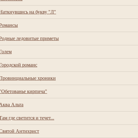
Наткнувшись на букву "Л"
Романсы
Родные ледовитые приметы
Голем
Городской романс
Провинциальные хроники
"Обетованье кирпича"
Аква Альта
Там где светится и течет...
Святой Антихрист