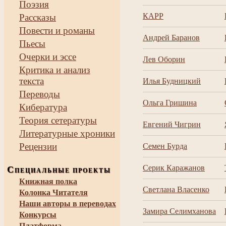
Поэзия
КАРР
Рассказы
Повести и романы
Андрей Баранов
Пьесы
Очерки и эссе
Лев Оборин
Критика и анализ
текста
Илья Будницкий
Переводы
Ольга Гришина
Кибература
Теория сетературы
Евгений Чигрин
Литературные хроники
Рецензии
Семен Бурда
Серик Каражанов
С
ПЕЦИАЛЬНЫЕ ПРОЕКТЫ
Книжная полка
Светлана Власенко
Колонка Читателя
Наши авторы в переводах
Замира Селимханова
Конкурсы
Платформа