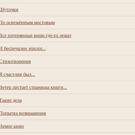
Шуточки
По оснежённым мостовым
Все потерянные вещи где-то лежат
И беспечален эпилог...
Стихотворения
Я счастлив был...
Ветер листает страницы книги...
Такие дела
Попытка возвращения
Немое кино