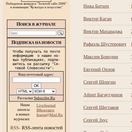
Победитель конкурса "Золотой сайт-2006"
Ника Батхен
в номинации "Культура и искусство"
Виктор Каган
П
ОИСК В ЖУРНАЛЕ
Виктор Махараджа
П
ОДПИСКА НА НОВОСТИ
Рафаэль Шустерович
Чтобы получать по почте

информацию  о наших но-

Максим Бородин
вых публикациях, подпи-

шитесь на рассылку "Се-

Евгений Орлов
Ваш почтовый адрес:
Сергей Шоргин
Айрат Багаутдинов
Рассылки
Subscribe.Ru
Наши
LiveJournal
Сергей Шестаков
анонсы
ВКонтакте
в живых
Блоги@Mail.Ru
журналах
Сергей Зхус
RSS-лента новостей