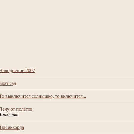
Наводнение 2007
Брат сад
То выключится солнышко, то включится...
Лечу от полётов
Танкетки
Три аккорда