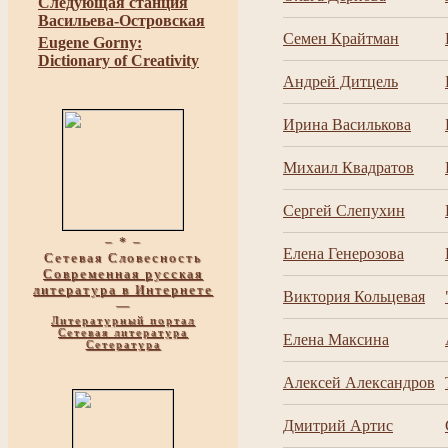
Следующая станция
Васильева-Островская
Семен Крайтман
Eugene Gorny:
Dictionary of Creativity
Андрей Дитцель
Ирина Василькова
Михаил Квадратов
Сергей Слепухин
– * –
Елена Генерозова
Сетевая Словесность
Современная русская
литература в Интернете
Виктория Кольцевая
—
Литературный портал
Сетевая литература
Елена Максина
Сетература
Алексей Александров
Дмитрий Артис