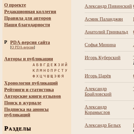
О проекте
Александр Пивинский
Редакционная коллегия
Правила для авторов
Асмик Паланджян
Наши благодарности
Анатолий Гринвальд
PDA-версия сайта
Софья Минина
[
О PDA-версии
]
Игорь Куберский
Авторы и публикации
А
Б
В
Г
Д
Е
Ж
З
И
Й
К
Л
М
Н
О
П
Р
С
Т
У
Игорь Царёв
Ф
Х
Ц
Ч
Ш
Щ
Э
Ю
Я
Хронология публикаций
Александр
Рейтинги и статистика
Брайловский
Авторские книги отзывов
Поиск в журнале
Александр
Подписка на анонсы
Корамыслов
публикаций
Александр Белых
Р
АЗДЕЛЫ