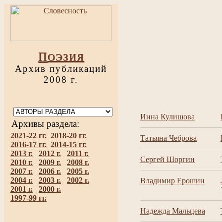
П
ОЭЗИЯ
Архив публикаций
2008 г.
Инна Кулишова
Архивы раздела:
2021-22 гг.
2018-20 гг.
Татьяна Чеброва
2016-17 гг.
2014-15 гг.
2013 г.
2012 г.
2011 г.
Сергей Шоргин
2010 г.
2009 г.
2008 г.
2007 г.
2006 г.
2005 г.
2004 г.
2003 г.
2002 г.
Владимир Ерошин
2001 г.
2000 г.
1997-99 гг.
Надежда Мальцева