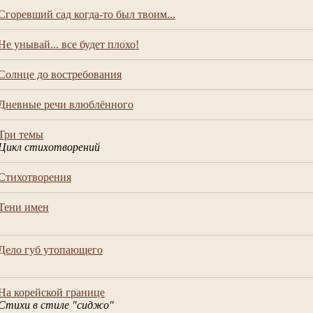
Сгоревший сад когда-то был твоим...
Не унывай... все будет плохо!
Солнце до востребования
Дневные речи влюблённого
Три темы
Цикл стихотворений
Стихотворения
Тени имен
Дело губ утопающего
На корейской границе
Стихи в стиле "сиджо"