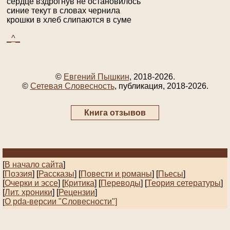
сердце вздрогнув не остановилось
синие текут в словах чернила
крошки в хлеб слипаются в суме
_^_
©
Евгений Пышкин
, 2018-2026.
©
Сетевая Словесность
, публикация, 2018-2026.
Книга отзывов
[
В начало сайта
]
[
Поэзия
] [
Рассказы
]
[
Повести и романы
]
[
Пьесы
]
[
Очерки и эссе
]
[
Критика
] [
Переводы
]
[
Теория сетературы
]
[
Лит. хроники
]
[
Рецензии
]
О pda-версии "Словесности"]
[