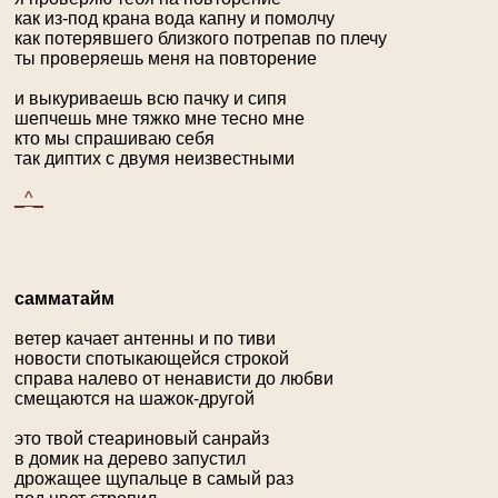
как из-под крана вода капну и помолчу
как потерявшего близкого потрепав по плечу
ты проверяешь меня на повторение
и выкуриваешь всю пачку и сипя
шепчешь мне тяжко мне тесно мне
кто мы спрашиваю себя
так диптих с двумя неизвестными
_^_
самматайм
ветер качает антенны и по тиви
новости спотыкающейся строкой
справа налево от ненависти до любви
смещаются на шажок-другой
это твой стеариновый санрайз
в домик на дерево запустил
дрожащее щупальце в самый раз