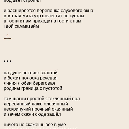
под цвет стропил
и расширяется перепонка слухового окна
внятная мята утр шелестит по кустам
в гости к нам приходит в гости к нам
твой самматайм
_^_
* * *
на душе песочек золотой
и бежит полоска речевая
линия любви береговая
родины граница с пустотой
там шагни простой стеклянный пол
деревянный даже оловянный
нескрипучий прочный окаянный
и зачем скажи сюда зашёл
ничего не скажешь всё в уме