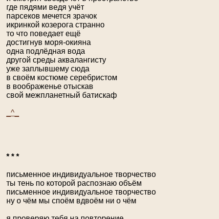
где пядями ведя учёт
парсеков мечется зрачок
икринкой козерога странно
то что поведает ещё
достигнув моря-окияна
одна подлёдная вода
другой среды аквалангисту
уже заплывшему сюда
в своём костюме серебристом
в воображенье отыскав
свой межпланетный батискаф
_^_
* * *
письменное индивидуальное творчество
ты тень по которой распознаю объём
письменное индивидуальное творчество
ну о чём мы споём вдвоём ни о чём
я проверяю тебя на повторение