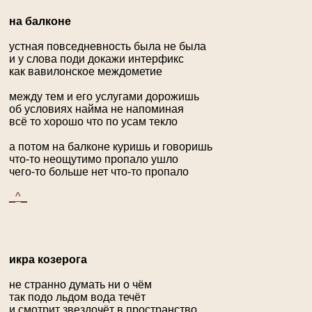
на балконе
устная повседневность была не была
и у слова поди докажи интерфикс
как вавилонское междометие
между тем и его услугами дорожишь
об условиях найма не напоминая
всё то хорошо что по усам текло
а потом на балконе куришь и говоришь
что-то неощутимо пропало ушло
чего-то больше нет что-то пропало
_^_
икра козерога
не странно думать ни о чём
так подо льдом вода течёт
и смотрит звездочёт в пространство