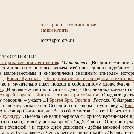
электронные гостиничные
замки купить
locstar.pro-otel.ru
СЛОВЕСНОСТИ"
и приключения Левтолстоя
.
Миниатюры
.
[Во дни сомнений Л
ою миною и полным осознаньем всей постыдности подобного...
н малоизвестным и символически значимым эпизодам истори
..]
Борис Кутенков
.
Об одном цикле и об одном стихотворе
нке и мучительно ищет подход к собственному слову, будучи "п
ря
.
[И дольше жизни длился этот день, / Но дневника кончаются с
Андрей Баранов
.
Жизнь – это два-три события
.
[Опадают цветы
у говорили – ужасти...]
Братья Бри
.
Эвелин
.
Рассказ
.
[Обыгрывай
 надежду, когда её нет. Сегодня ты играл бы в пустышку,...]
Евг
 Александр Солженицын, Алексей Ахматов, Тарас Шевченко и 
ь культуру"
.
[Беседа Геннадия Чернова с Борисом Кутенковым в 
это начало, / и всё у истока времён / ждёт Слова... Оно прозвучал
ю ноченской / и теряю днём деньским / дрёмы маковой отточия
та идут будто рядом. / День к весне начинает разбег. / В бледно-р