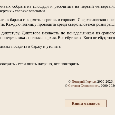
ивых собрать на площади и рассчитать на первый-четвертый. 
вертых - сверхчеловеками.
ить в бараки и кормить червивым горохом. Сверхчеловеков пос
ать. Каждую пятницу проводить среди сверхчеловеков розыгрыш 
диктатуру. Диктатора назначать по понедельникам из сраного
понедельника - полная анархия. Все ебут всех. Кого не ебут, того
живых посадить в баржу и утопить.
оверить - если опять насрано, все повторить.
©
Дмитрий Горчев
, 2000-2026.
©
Сетевая Словесность
, 2000-202
Книга отзывов