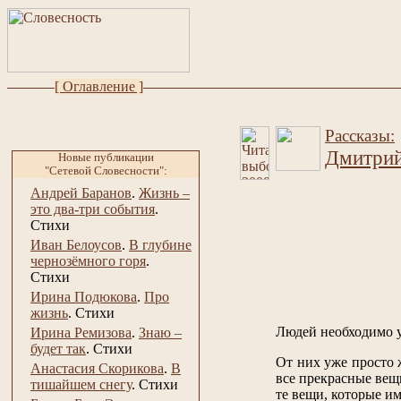
[ Оглавление ]
Рассказы:
Дмитрий
Новые публикации
"Сетевой Словесности":
Андрей Баранов
.
Жизнь –
это два-три события
.
Стихи
Иван Белоусов
.
В глубине
чернозёмного горя
.
Стихи
Ирина Подюкова
.
Про
жизнь
.
Стихи
Людей необходимо 
Ирина Ремизова
.
Знаю –
будет так
.
Стихи
От них уже просто ж
Анастасия Скорикова
.
В
все прекрасные вещ
тишайшем снегу
.
Стихи
те вещи, которые им