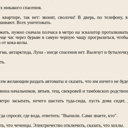
их никакого спасения.
 квартире, так нет: звонят, сволочи! В дверь, по телефону, в
ашивают. Всех уничтожать.
жать, нужно сначала полчаса в метро на эскалатор проталкивать
еще час через бурьян в самую черную чащу прогрызаться, чтобы
 от кока-колы.
а, антарктида, Луна - нигде спасения нет. Вылезут и бутылочку
ть.
ем желающим раздать автоматы и сказать, что им ничего не буде
вина начальников, зятьев, тещ, свекровей и тамбовских родствен
етро засыпать, нечего шастать туда-сюда, пусть дома сидят,
да спросят, где вода, ответить: "Выпили. Сами знаете, кто".
ать, что чеченцы. Электричество отключить, сказать, что хохлы.