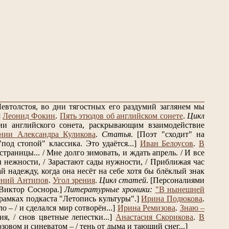
евтолстоя, во дни тягостных его раздумий заглянем мы
]
Леонид Фокин
.
Пять этюдов об английском сонете
.
Цикл
и английского сонета, раскрывающим взаимодействие
нии Александра Куликова
.
Статья
.
[Поэт "сходит" на
од стопой" классика. Это удаётся...]
Иван Белоусов
.
В
траницы... / Мне долго зимовать, и ждать апрель. / И все
 нежности, / Зарастают сады нужности, / Приближая час
 надежду, когда она несёт на себе хотя бы блёклый знак
ений Антипов
.
Угол зрения
.
Цикл статей
.
[Персоналиями
Виктор Соснора.]
Литературные хроники:
"В нынешней
рамках подкаста "Летопись культуры".]
Ирина Подюкова
.
о – / и сделался мир сотворён...]
Ирина Ремизова
.
Знаю –
, / снов цветные лепестки...]
Анастасия Скорикова
.
В
озовом и синеватом – / тень от дыма и тающий снег...]