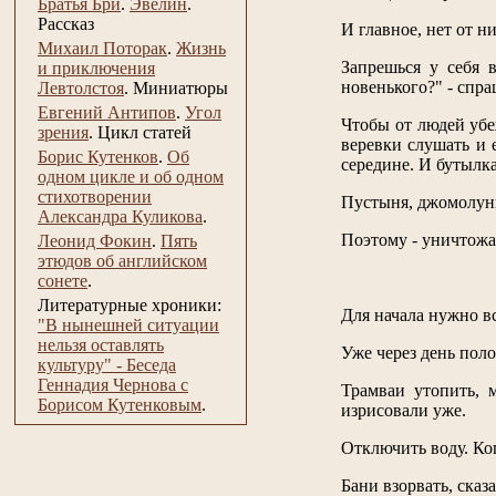
Братья Бри
.
Эвелин
.
Рассказ
И главное, нет от н
Михаил Поторак
.
Жизнь
Запрешься у себя в
и приключения
новенького?" - спр
Левтолстоя
.
Миниатюры
Евгений Антипов
.
Угол
Чтобы от людей убе
зрения
.
Цикл статей
веревки слушать и 
Борис Кутенков
.
Об
середине. И бутылка
одном цикле и об одном
стихотворении
Пустыня, джомолунгм
Александра Куликова
.
Поэтому - уничтожа
Леонид Фокин
.
Пять
этюдов об английском
сонете
.
Литературные хроники:
Для начала нужно вс
"В нынешней ситуации
нельзя оставлять
Уже через день поло
культуру" - Беседа
Геннадия Чернова с
Трамваи утопить, м
Борисом Кутенковым
.
изрисовали уже.
Отключить воду. Ког
Бани взорвать, сказ