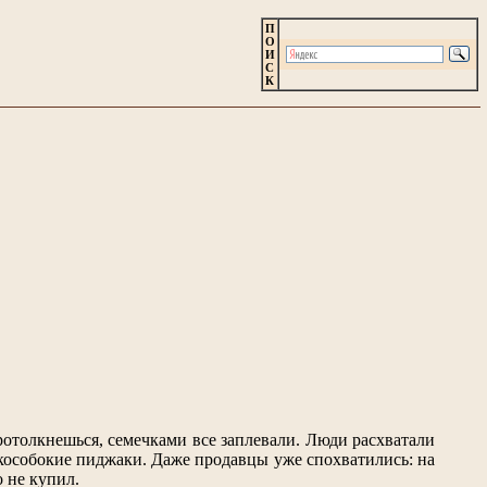
П
О
И
С
К
протолкнешься, семечками все заплевали. Люди расхватали
 кособокие пиджаки. Даже продавцы уже спохватились: на
 не купил.