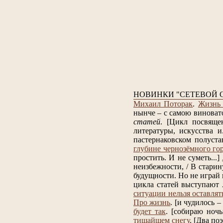
НОВИНКИ "СЕТЕВОЙ 
Михаил Поторак
.
Жизнь 
нынче – с самою виноват
статей
.
[Цикл посвяще
литературы, искусства и.
пастернаковском полуста
глубине чернозёмного го
простить. И не суметь...]
неизбежности, / В старин
будущности. Но не играй в
цикла статей выступают
ситуации нельзя оставлят
Про жизнь
.
[и чудилось – 
будет так
.
[собираю ночь
тишайшем снегу
.
[Два поэ