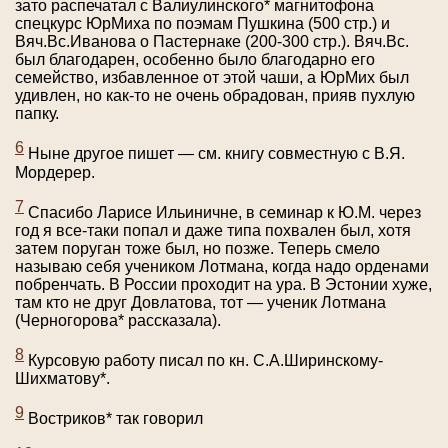
зато распечатал с Валиулинского* магнитофона
спецкурс ЮрМиха по поэмам Пушкина (500 стр.) и
Вяч.Вс.Иванова о Пастернаке (200-300 стр.). Вяч.Вс.
был благодарен, особенно было благодарно его
семейство, избавленное от этой чаши, а ЮрМих был
удивлен, но как-то не очень обрадован, прияв пухлую
папку.
6
Ныне другое пишет — см. книгу совместную с В.Я.
Мордерер.
7
Спасибо Ларисе Ильиничне, в семинар к Ю.М. через
год я все-таки попал и даже типа похвален был, хотя
затем поруган тоже был, но позже. Теперь смело
называю себя учеником Лотмана, когда надо орденами
побренчать. В России проходит на ура. В Эстонии хуже,
там кто не друг Довлатова, тот — ученик Лотмана
(Черногорова* рассказала).
8
Курсовую работу писал по кн. С.А.Ширинскому-
Шихматову*.
9
Востриков* так говорил