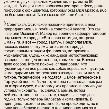
укормить двух взрослых мужчин килограмм по 80
каждый. А еще я там в японском ресторане беседовал
по-русски с официантом, которому оказался братом, ибо
он был монголом. Так и сказал «Мы же братья».
3
Советская. Эстонское название приятнее, в нем
природная мощь и глубина советской власти. Это как
Ныо или Эмайыги*. Майор на военной кафедре говорил
над макетом города: «Вот наша позиция, вот река
Эмайыга, а вот — город Тарту». Предполагался,
похоже, именно штурм этого самого города
соединенным отрядом филологов, историков и
журналистов, будущих командиров мотострелковых
взводов, эстонцев поголовно, кроме меня. Военка —
дело особое. Кто-то похоже, спланировал, что
гуманитариев все равно как собак нерезаных, пусть уж
командирами мотострелкового взвода, раз ни на что
путное, техническое, не годятся. Самое интересное в
Тартуской военке было то, что она начиналась как раз
на втором курсе, к которому как правило, в армию уже
успевали сходить. Т.е. сначала армия, потом
лейтенантские погоны, а там, глядишь, и еще два
годика, только теперь балбесами командовать. В
принципе, такого не должно было происходить, но в
силу неразберихи военного планирования могло и