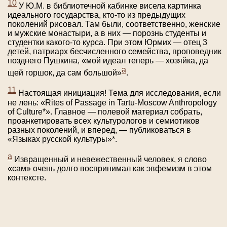
10
У Ю.М. в библиотечной кабинке висела картинка
идеального государства, кто-то из предыдущих
поколений рисовал. Там были, соответственно, женские
и мужские монастыри, а в них — порознь студенты и
студентки какого-то курса. При этом Юрмих — отец 3
детей, патриарх бесчисленного семейства, проповедник
позднего Пушкина, «мой идеал теперь — хозяйка, да
а
щей горшок, да сам большой»
.
11
Настоящая инициация! Тема для исследования, если
не лень: «Rites of Passage in Tartu-Moscow Anthropology
of Culture*». Главное — полевой материал собрать,
проанкетировать всех культурологов и семиотиков
разных поколений, и вперед, — публиковаться в
«Языках русской культуры»*.
а
Извращенный и невежественный человек, я слово
«сам» очень долго воспринимал как эвфемизм в этом
контексте.