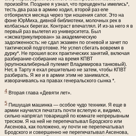
произойти. Позднее я узнал, что прецеденты имелись*,
тесть два раза в армию ходил, второй раз еле
отбоярился месяца через три ношения сапог. Это на
фоне ЮрМиха, дивной библиотеки, молочных рек в
колбасных берегах. Контраст впечатлял. И из-за него я в
первый раз вылетел из университета. Был
«эксматрикулирован» за академическую
задолженность: не сдал экзамен по огневой и зачет по
тактической подготовке. Не успел сбегать вовремя в
дурку*. Не прошел всех практических занятий, включая
разбирание-собирание на время КПВТ
(крупнокалиберный пулемет Владимирова танковый).
Нет, в Тарту я ехал решительно не затем, чтобы КПВТ
разбирать. Я же и в армии этим не занимался,
изворачиваясь на правах генеральского сынка *.
4
Вторая глава «Девяти лет».
5
Пишущая машинка — особое чудо техники. Я еще в
армии научился печатать почти вслепую и, видимо,
сильно напрягал товарищей по комнате непрерывным
треском. Я на ней не перепечатывал Бродского или
Аксенова, как положено, ну почти не перепечатывал
Бродского и совершенно не перепечатывал Аксенова,