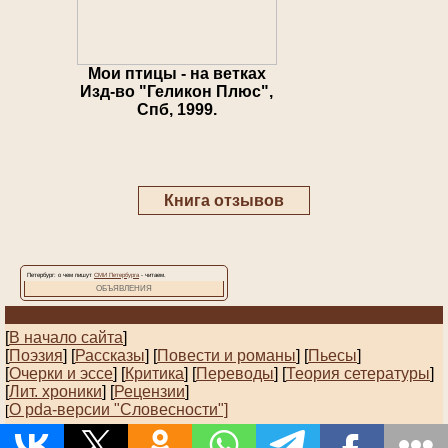
Мои птицы - на ветках
Изд-во "Геликон Плюс",
Спб, 1999.
Книга отзывов
Петербург: о чем пишут
СМИ Петербурга
- читаем.
ОБЪЯВЛЕНИЯ
[
В начало сайта
]
[
Поэзия
] [
Рассказы
]
[
Повести и романы
]
[
Пьесы
]
[
Очерки и эссе
]
[
Критика
] [
Переводы
]
[
Теория сетературы
]
[
Лит. хроники
]
[
Рецензии
]
О pda-версии "Словесности"]
[