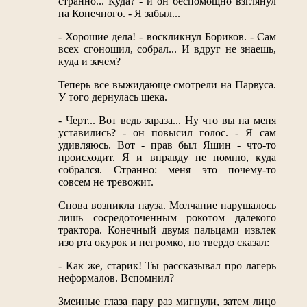
странно... Куда? - и он беспомощно взглянул
на Конечного. - Я забыл...
- Хорошие дела! - воскликнул Бориков. - Сам
всех сгоношил, собрал... И вдруг не знаешь,
куда и зачем?
Теперь все выжидающе смотрели на Парвуса.
У того дернулась щека.
- Черт... Вот ведь зараза... Ну что вы на меня
уставились? - он повысил голос. - Я сам
удивляюсь. Вот - прав был Яшин - что-то
происходит. Я и вправду не помню, куда
собрался. Странно: меня это почему-то
совсем не тревожит.
Снова возникла пауза. Молчание нарушалось
лишь сосредоточенным рокотом далекого
трактора. Конечный двумя пальцами извлек
изо рта окурок и негромко, но твердо сказал:
- Как же, старик! Ты рассказывал про лагерь
неформалов. Вспомнил?
Змеиные глаза пару раз мигнули, затем лицо