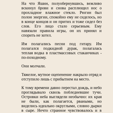
На что Яшин, полуобернувшись, вежливо
вскинул брови и снова расплющил нос о
прохладное влажное стекло. Рюгин был
полон энергии, спокойно ему не сиделось, но
в конце концов и он притих и тоже сидел без
слов. Его лицо стало серьезным. Ему
навязали правила игры, он их принял и
спорить не хотел.
Им полагались песни под гитару. Им
полагался подкидной дурак, полагалась
теплая водка в пластмассовых стаканчиках -
по-походному.
Они молчали.
Тяжелое, мутное оцепенение накрыло отряд и
отступило лишь с прибытием на место.
К тому времени давно перестал дождь, и небо
проглядывало сквозь побледневшие тучи.
Островки неба выглядели необычно: их края
не были, как полагается, рваными, но
виделись идеально округлыми, словно дырки
в сыре. Нечто странное чувствовалось и в