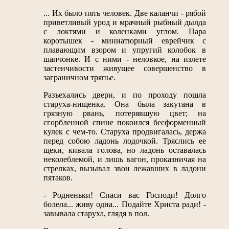
... Их было пять человек. Две каланчи - рябой
приветливый урод и мрачный рыбный дылда
с локтями и коленками углом. Пара
коротышек - миниатюрный еврейчик с
плавающим взором и упругий колобок в
шапчонке. И с ними - неловкое, на излете
застенчивости живущее совершенство в
заграничном тряпье.
Разъехались двери, и по проходу пошла
старуха-нищенка. Она была закутана в
грязную рвань, потерявшую цвет; на
сгорбленной спине покоился бесформенный
кулек с чем-то. Старуха продвигалась, держа
перед собою ладонь лодочкой. Тряслись ее
щеки, кивала голова, но ладонь оставалась
неколеблемой, и лишь вагон, проказничая на
стрелках, вызывал звон лежавших в ладони
пятаков.
- Родненьки! Спаси вас Господи! Долго
болела... живу одна... Подайте Христа ради! -
завывала старуха, глядя в пол.