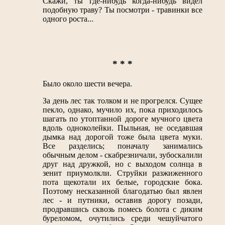
Скажи, ты где-нибудь когда-нибудь видел
подобную траву? Ты посмотри - травинки все
одного роста...
* * *
Было около шести вечера.
За день лес так толком и не прогрелся. Сущее
пекло, однако, мучило их, пока приходилось
шагать по утоптанной дороге мучного цвета
вдоль одноколейки. Пыльная, не оседавшая
дымка над дорогой тоже была цвета муки.
Все разделись; поначалу занимались
обычным делом - скабрезничали, зубоскалили
друг над дружкой, но с выходом солнца в
зенит приумолкли. Струйки разжиженного
пота щекотали их белые, городские бока.
Поэтому несказанной благодатью был явлен
лес - и путники, оставив дорогу позади,
продравшись сквозь помесь болота с диким
буреломом, очутились среди чешуйчатого