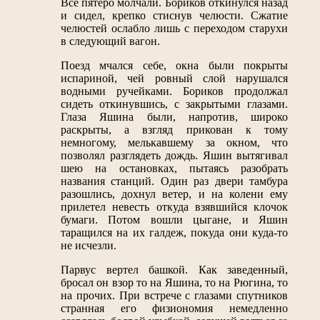
Все пятеро молчали. Бориков откинулся назад
и сидел, крепко стиснув челюсти. Сжатие
челюстей ослабло лишь с переходом старухи
в следующий вагон.
Поезд мчался себе, окна были покрыты
испариной, чей ровный слой нарушался
водными ручейками. Бориков продолжал
сидеть откинувшись, с закрытыми глазами.
Глаза Яшина были, напротив, широко
раскрыты, а взгляд прикован к тому
немногому, мелькавшему за окном, что
позволял разглядеть дождь. Яшин вытягивал
шею на остановках, пытаясь разобрать
названия станций. Один раз двери тамбура
разошлись, дохнул ветер, и на колени ему
прилетел невесть откуда взявшийся клочок
бумаги. Потом вошли цыгане, и Яшин
таращился на их галдеж, покуда они куда-то
не исчезли.
Парвус вертел башкой. Как заведенный,
бросал он взор то на Яшина, то на Рюгина, то
на прочих. При встрече с глазами спутников
странная его физиономия немедленно