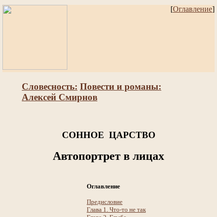
[
Оглавление
]
Словесность:
Повести и романы:
Алексей Смирнов
СОННОЕ ЦАРСТВО
Автопортрет в лицах
Оглавление
Предисловие
Глава 1. Что-то не так