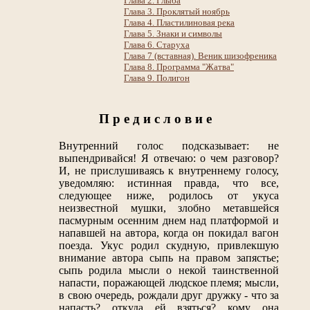
Глава 2. Глыба
Глава 3. Проклятый ноябрь
Глава 4. Пластилиновая река
Глава 5. Знаки и символы
Глава 6. Старуха
Глава 7 (вставная). Веник шизофреника
Глава 8. Программа "Жатва"
Глава 9. Полигон
П р е д и с л о в и е
Внутренний голос подсказывает: не
выпендривайся! Я отвечаю: о чем разговор?
И, не прислушиваясь к внутреннему голосу,
уведомляю: истинная правда, что все,
следующее ниже, родилось от укуса
неизвестной мушки, злобно метавшейся
пасмурным осенним днем над платформой и
напавшей на автора, когда он покидал вагон
поезда. Укус родил скудную, привлекшую
внимание автора сыпь на правом запястье;
сыпь родила мысли о некой таинственной
напасти, поражающей людское племя; мысли,
в свою очередь, рождали друг дружку - что за
напасть? откуда ей взяться? кому она