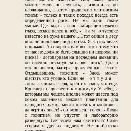
можете меня не слушать, - извинился он
неожиданно, а затем продолжил менторским
тоном: - только в таких походах всегда есть
определенный риск. Не мы одни такие
умные. Где надо... - и он вытаращил судачьи
глаза, воздев палец к небу, - т а м о тусовке
известно не хуже нашего... Этот сейшн в лесу
вполне подпадает под статью. Я в этих делах
понимаю. А говорю я вам все это к тому, что
от нас не должно быть слышно ни шороха, ни
писка! - договаривая на последнем дыхании,
он именно пискнул на слове "писк". Долго
откашливался, матеря прокуренные легкие.
Отдышавшись, пояснил: - Здесь может
шастать кто угодно. Если не о т т у д а -
тогда лесники, егеря, хрен их знает, кто еще.
Контакты надо свести к минимуму. У ребят, к
которым мы чешем, вполне может цвести под
боком маленькая маковая плантация для
народных нужд... могли посеять и коноплю -
да черт их знает! - он возвысил голос. - Люди
с понятием не упустят и лабораторию
развернуть. Так зачем нам светиться? Сами
сгорим и других подведем. Не по-братски
получится.