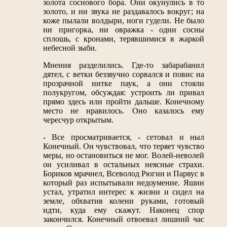
золота соснового бора. Они окунулись в то
золото, и ни звука не раздавалось вокруг; на
коже пылали волдыри, ноги гудели. Не было
ни пригорка, ни овражка - одни сосны
сплошь, с кронами, терявшимися в жаркой
небесной зыби.
Мнения разделились. Где-то забарабанил
дятел, с ветки беззвучно сорвался и повис на
прозрачной нитке паук, а они стояли
полукругом, обсуждая: устроить ли привал
прямо здесь или пройти дальше. Конечному
место не нравилось. Оно казалось ему
чересчур открытым.
- Все просматривается, - сетовал и ныл
Конечный. Он чувствовал, что теряет чувство
меры, но остановиться не мог. Волей-неволей
он усиливал в остальных неясные страхи.
Бориков мрачнел, Всеволод Рюгин и Парвус в
который раз испытывали недоумение. Яшин
устал, утратил интерес к жизни и сидел на
земле, обхватив колени руками, готовый
идти, куда ему скажут. Наконец спор
закончился. Конечный отвоевал лишний час