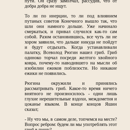
пути. Он сразу замолчал, рассудив, что от
добра добра не ищут.
То ли по инерции, то ли под влиянием
путаных советов Конечного вышло так, что
шли они намного дольше. Уже начинало
смеркаться, и привал случился как-то сам
собой. Разом остановившись, все чуть ли не
хором заявили, что дальше никуда не пойдут
и будут отдыхать. Когда устанавливали
палатку, Всеволод Рюгин нашел гриб. Гриб
одиноко торчал посреди желтого хвойного
ковра, почему-то наводившего на мысли об
изобилии ежиков поблизости. Но никакие
ежики не появились.
Рюгина окружили и принялись
рассматривать гриб. Какое-то время ничего
внятного не произносилось - одни лишь
глухие нерешительные вздохи, междометия и
цоканье языком. В конце концов Яшин
сказал;
- Ну что мы, в самом деле, топчемся на месте?
Вопрос ребром: будем ли мы употреблять этот
гриб в пищу?