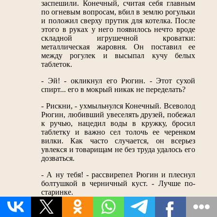
заспешили. Конечный, считая себя главным
по огневым вопросам, вбил в землю рогульки
и положил сверху прутик для котелка. После
этого в руках у него появилось нечто вроде
складной игрушечной кроватки:
металлическая жаровня. Он поставил ее
между рогулек и высыпал кучу белых
таблеток.
- Эй! - окликнул его Рюгин. - Этот сухой
спирт... его в мокрый никак не переделать?
- Рискни, - ухмыльнулся Конечный. Всеволод
Рюгин, любивший увеселять друзей, побежал
к ручью, нацедил воды в кружку, бросил
таблетку и важно сел толочь ее черенком
вилки. Как часто случается, он всерьез
увлекся и товарищам не без труда удалось его
дозваться.
- А ну тебя! - рассвирепел Рюгин и плеснул
болтушкой в черничный куст. - Лучше по-
старинке.
- Совсем по-старинке не выйдет, - осклабился