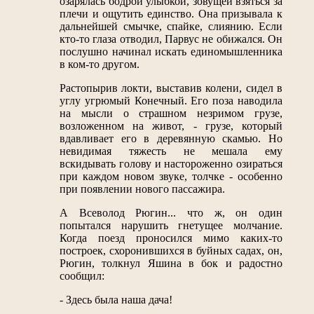
озарялась бодрой улыбкой, зовущей взяться за
плечи и ощутить единство. Она призывала к
дальнейшей смычке, спайке, слиянию. Если
кто-то глаза отводил, Парвус не обижался. Он
послушно начинал искать единомышленника
в ком-то другом.
Растопырив локти, выставив колени, сидел в
углу угрюмый Конечный. Его поза наводила
на мысли о страшном незримом грузе,
возложенном на живот, - грузе, который
вдавливает его в деревянную скамью. Но
невидимая тяжесть не мешала ему
вскидывать голову и настороженно озираться
при каждом новом звуке, толчке - особенно
при появлении нового пассажира.
А Всеволод Рюгин... что ж, он один
попытался нарушить гнетущее молчание.
Когда поезд проносился мимо каких-то
построек, схоронившихся в буйных садах, он,
Рюгин, толкнул Яшина в бок и радостно
сообщил:
- Здесь была наша дача!