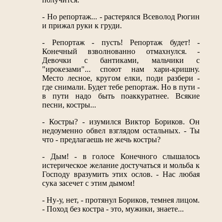
- Но репортаж... - растерялся Всеволод Рюгин
и прижал руки к груди.
- Репортаж - пусть! Репортаж будет! -
Конечный взволнованно отмахнулся. -
Девочки с бантиками, мальчики с
"ирокезами"... споют нам хари-кришну.
Место лесное, кругом елки, поди разбери -
где снимали. Будет тебе репортаж. Но в пути -
в пути надо быть поаккуратнее. Всякие
песни, костры...
- Костры? - изумился Виктор Бориков. Он
недоуменно обвел взглядом остальных. - Ты
что - предлагаешь не жечь костры?
- Дым! - в голосе Конечного слышалось
истерическое желание достучаться и мольба к
Господу вразумить этих ослов. - Нас любая
сука засечет с этим дымом!
- Ну-у, нет, - протянул Бориков, темнея лицом.
- Поход без костра - это, мужики, знаете...