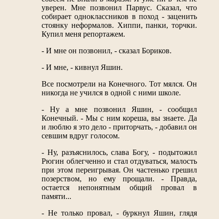
уверен. Мне позвонил Парвус. Сказал, что
собирает одноклассников в поход - заценить
стоянку неформалов. Хиппи, панки, торчки.
Купил меня репортажем.
- И мне он позвонил, - сказал Бориков.
- И мне, - кивнул Яшин.
Все посмотрели на Конечного. Тот мялся. Он
никогда не учился в одной с ними школе.
- Ну а мне позвонил Яшин, - сообщил
Конечный. - Мы с ним кореша, вы знаете. Да
и люблю я это дело - приторчать, - добавил он
севшим вдруг голосом.
- Ну, разъяснилось, слава Богу, - подытожил
Рюгин облегченно и стал отдуваться, малость
при этом переигрывая. Он частенько грешил
позерством, но ему прощали. - Правда,
остается непонятным общий провал в
памяти...
- Не только провал, - буркнул Яшин, глядя