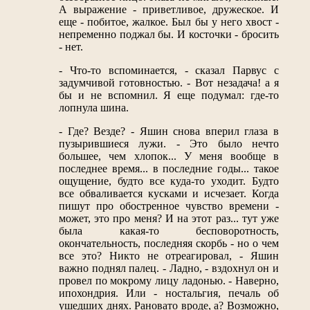
А выражение - приветливое, дружеское. И
еще - побитое, жалкое. Был бы у него хвост -
непременно поджал бы. И косточки - бросить
- нет.
- Что-то вспоминается, - сказал Парвус с
задумчивой готовностью. - Вот незадача! а я
бы и не вспомнил. Я еще подумал: где-то
лопнула шина.
- Где? Везде? - Яшин снова вперил глаза в
пузырившиеся лужи. - Это было нечто
большее, чем хлопок... У меня вообще в
последнее время... в последние годы... такое
ощущение, будто все куда-то уходит. Будто
все обваливается кусками и исчезает. Когда
пишут про обостренное чувство времени -
может, это про меня? И на этот раз... тут уже
была какая-то бесповоротность,
окончательность, последняя скорбь - но о чем
все это? Никто не отреагировал, - Яшин
важно поднял палец. - Ладно, - вздохнул он и
провел по мокрому лицу ладонью. - Наверно,
ипохондрия. Или - ностальгия, печаль об
ушедших днях. Рановато вроде, а? Возможно,