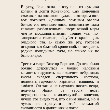
В углу, близ окна, выступали из сумрака
колени и локти Конечного. Сам Конечный
смахивал на пожилого судака, с которым вот-
вот покончат. Длинным ломаным овалом
белело его несвежее лицо, водянистые глаза
казались разбавленными сверх всякой меры
чем-то прохладительным. Тощие усы по-
запорожски свисали, обрубая с краев щель
бледного рта. В самом же рту, готовом
искривиться блатной кривизной, помещались
редкие лошадиные зубы, но сейчас их не
было видно.
Третьим сидел Виктор Бориков. До него было
боязно дотронуться - боязно неловким
касанием нарушить великолепие небрежных
якобы складок спортивного костюма,
поломать гармонию карманов, нашивок и
эмблем. Он так и не научился носить вещи,
подумал Яшин. За версту несет
неуверенностью, комплексухой... конечно,
лучше это видно тем, кто с ним знаком, но и
чужак не пропустит этой неизжитой
скованности в движениях и покое.