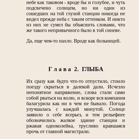
небе как таковом - вроде бы и голубое, и чуть
подсвечено солнцем, но ни один из
сошедших на той глухой станции никогда не
видел прежде неба с таким оттенком. И никто
из них не сумел бы объяснить словами, что
же такого непривычного было в той синеве.
Да, еще чем-то пахло. Вроде как больницей.
Г л а в а 2. ГЛЫБА
Их сразу как будто что-то отпустило, стоило
поезду скрыться в далекой дали. Исчезло
непонятное напряжение, слова стали сами
собой рваться на волю, и вскоре вся компания
балагурила как ни в чем не бывало. Погода
улучшалась с каждой минутой. Солнце
заявило о себе всерьез, и тем рельефнее
обозначились жалкое здание станции и
ржавая одноколейка, трусливо кравшаяся
прочь от главной магистрали.