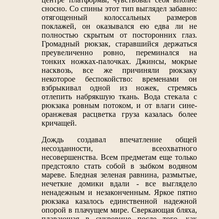
сносно. Со спины этот тип выглядел забавно:
отягощенный колоссальных размеров
поклажей, он оказывался ею едва ли не
полностью скрытым от посторонних глаз.
Громадный рюкзак, старавшийся держаться
преувеличенно ровно, переминался на
тонких ножках-палочках. Джинсы, мокрые
насквозь, все же причиняли рюкзаку
некоторое беспокойство: временами он
взбрыкивал одной из ножек, стремясь
отлепить набрякшую ткань. Вода стекала с
рюкзака ровным потоком, и от влаги сине-
оранжевая расцветка груза казалась более
кричащей.
Дождь создавал впечатление общей
несозданности, всеохватного
несовершенства. Всем предметам еще только
предстояло стать собой в зыбком водяном
мареве. Бледная зеленая равнина, размытые,
нечеткие домики вдали - все выглядело
ненадежным и незаконченным. Яркое пятно
рюкзака казалось единственной надежной
опорой в плачущем мире. Сверкающая бляха,
плавающая в сукровице после того, как