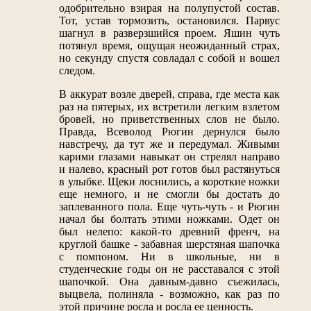
одобрительно взирая на полупустой состав.
Тот, устав тормозить, остановился. Парвус
шагнул в разверзшийся проем. Яшин чуть
потянул время, ощущая неожиданный страх,
но секунду спустя совладал с собой и вошел
следом.
В аккурат возле дверей, справа, где места как
раз на пятерых, их встретили легким взлетом
бровей, но приветственных слов не было.
Правда, Всеволод Рюгин дернулся было
навстречу, да тут же и передумал. Живыми
карими глазами навыкат он стрелял направо
и налево, красный рот готов был растянуться
в улыбке. Щеки лоснились, а короткие ножки
еще немного, и не смогли бы достать до
заплеванного пола. Еще чуть-чуть - и Рюгин
начал бы болтать этими ножками. Одет он
был нелепо: какой-то древний френч, на
круглой башке - забавная шерстяная шапочка
с помпоном. Ни в школьные, ни в
студенческие годы он не расставался с этой
шапочкой. Она давным-давно съежилась,
выцвела, полиняла - возможно, как раз по
этой причине росла и росла ее ценность.