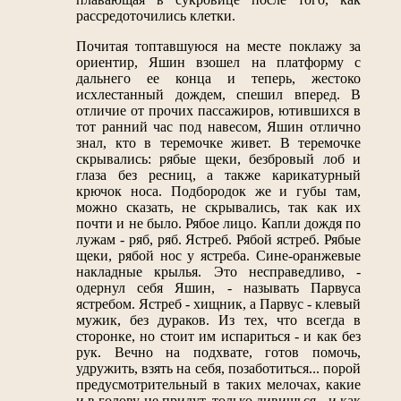
рассредоточились клетки.
Почитая топтавшуюся на месте поклажу за
ориентир, Яшин взошел на платформу с
дальнего ее конца и теперь, жестоко
исхлестанный дождем, спешил вперед. В
отличие от прочих пассажиров, ютившихся в
тот ранний час под навесом, Яшин отлично
знал, кто в теремочке живет. В теремочке
скрывались: рябые щеки, безбровый лоб и
глаза без ресниц, а также карикатурный
крючок носа. Подбородок же и губы там,
можно сказать, не скрывались, так как их
почти и не было. Рябое лицо. Капли дождя по
лужам - ряб, ряб. Ястреб. Рябой ястреб. Рябые
щеки, рябой нос у ястреба. Сине-оранжевые
накладные крылья. Это несправедливо, -
одернул себя Яшин, - называть Парвуса
ястребом. Ястреб - хищник, а Парвус - клевый
мужик, без дураков. Из тех, что всегда в
сторонке, но стоит им испариться - и как без
рук. Вечно на подхвате, готов помочь,
удружить, взять на себя, позаботиться... порой
предусмотрительный в таких мелочах, какие
и в голову не придут, только дивишься - и как