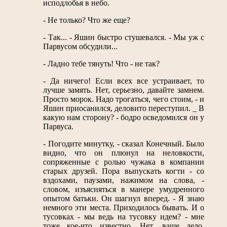
исподлобья в небо.
- Не только? Что же еще?
- Так... - Яшин быстро стушевался. - Мы уж с
Парвусом обсудили...
- Ладно тебе тянуть! Что - не так?
- Да ничего! Если всех все устраивает, то
лучше замять. Нет, серьезно, давайте замнем.
Просто морок. Надо трогаться, чего стоим, - и
Яшин приосанился, деловито переступил. _ В
какую нам сторону? - бодро осведомился он у
Парвуса.
- Погодите минутку, - сказал Конечный. Было
видно, что он плюнул на неловкости,
сопряженные с ролью чужака в компании
старых друзей. Пора выпускать когти - со
вздохами, паузами, нажимом на слова, -
словом, изъясняться в манере умудренного
опытом батьки. Он шагнул вперед. - Я знаю
немного эти места. Приходилось бывать. И о
тусовках - мы ведь на тусовку идем? - мне
тоже кое-что известно. Нет, ваше дело,