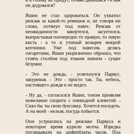
он додумался?
Яшин не стал здороваться. Он ухватил
рюкзак за какой-то ремешок и, не говоря ни
слова, потянул под навес. Рюкзак от
неожиданности завертелся, засуетился,
выпрастывая поочередно то правую, то левую
кисть - а то и утиный козырек мокрой
кепчонки. Уже под навесом, делясь
сигаретами, Яшин укоризненно обронил, что
стоять столбом под этаким ливнем - сущее
безумие.
- Это не дождь, - усмехнулся Парвус,
закуривая. - Это - просто так. Ты, небось,
настоящего дождя и не видел.
- Ну да, - согласился Яшин, тоном проявляя
нежелание спорить с очевидной клеветой. -
Снял бы ты свою буксовку. Хочется посидеть.
А на моей - нельзя, посуда побьется.
Они устроились на рюкзаке Парвуса и
некоторое время курили молча. Изредка
поглядывали на циферблаты часов. Под