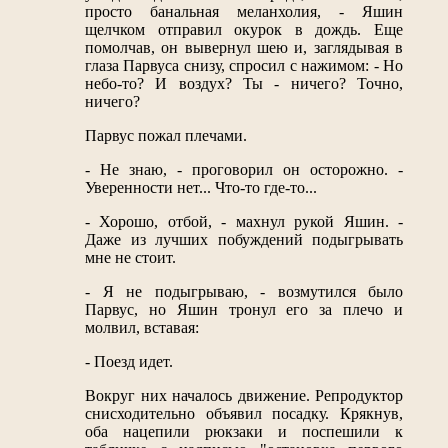
просто банальная меланхолия, - Яшин
щелчком отправил окурок в дождь. Еще
помолчав, он вывернул шею и, заглядывая в
глаза Парвуса снизу, спросил с нажимом: - Но
небо-то? И воздух? Ты - ничего? Точно,
ничего?
Парвус пожал плечами.
- Не знаю, - проговорил он осторожно. -
Уверенности нет... Что-то где-то...
- Хорошо, отбой, - махнул рукой Яшин. -
Даже из лучших побуждений подыгрывать
мне не стоит.
- Я не подыгрываю, - возмутился было
Парвус, но Яшин тронул его за плечо и
молвил, вставая:
- Поезд идет.
Вокруг них началось движение. Репродуктор
снисходительно объявил посадку. Крякнув,
оба нацепили рюкзаки и поспешили к