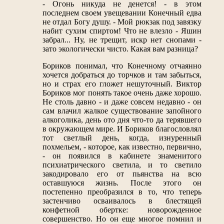
- Огонь никуда не денется! - в этом
последнем своем увещевании Конечный едва
не отдал Богу душу. - Мой рюкзак под завязку
набит сухим спиртом! Что не влезло - Яшин
забрал... Ну, не трещит, искр нет снопами -
зато экологически чисто. Какая вам разница?
Бориков понимал, что Конечному отчаянно
хочется добраться до торчков и там забыться,
но и страх его гложет нешуточный. Виктор
Бориков мог понять такое очень даже хорошо.
Не столь давно - и даже совсем недавно - он
сам влачил жалкое существование запойного
алкоголика, день ото дня что-то да терявшего
в окружающем мире. И Бориков благословлял
тот светлый день, когда, изнуренный
похмельем, - которое, как известно, первично,
- он появился в кабинете знаменитого
психиатрического светила, и то светило
закодировало его от пьянства на всю
оставшуюся жизнь. После этого он
постепенно преобразился в то, что теперь
застенчиво осваивалось в блестящей
конфетной обертке: новорожденное
совершенство. Но он еще многое помнил и