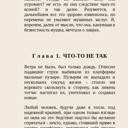
угрожает? не есть ли она следствие чьих-то
козней? и так далее. Разумеется, в
дальнейшем все это здорово изменилось, но
перемены не умаляют мушиных заслуг. Я,
впрочем, далек от мысли, что она, канувшая в
безвестность мушка, мечтала о лаврах.
Г л а в а 1. ЧТО-ТО НЕ ТАК
Ветра не было, был только дождь. Отвесно
падавшие струи выбивали из платформы
мыльные пузыри. Пузырям не выпадало и
нескольких секунд жизни - стоило им
воровато скользнуть в сторону, как ливень
тотчас настигал их, уничтожал и создавал
новые.
Любой человек, будучи даже в тепле, под
надежной крышей, при одном только взгляде
из окна на это бедствие ощутил бы желание
спрятаться - некто, однако, стоявший прямо в
центре платформы, чувствовал себя вполне