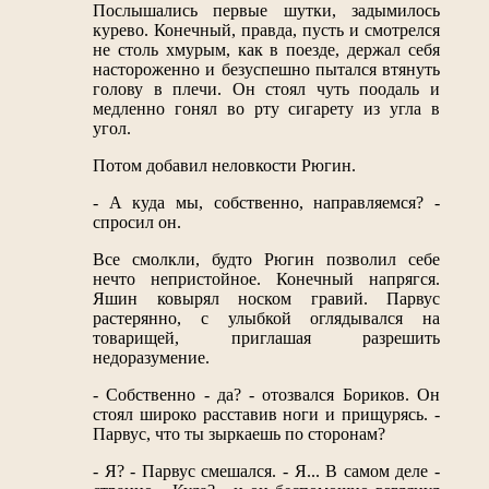
Послышались первые шутки, задымилось
курево. Конечный, правда, пусть и смотрелся
не столь хмурым, как в поезде, держал себя
настороженно и безуспешно пытался втянуть
голову в плечи. Он стоял чуть поодаль и
медленно гонял во рту сигарету из угла в
угол.
Потом добавил неловкости Рюгин.
- А куда мы, собственно, направляемся? -
спросил он.
Все смолкли, будто Рюгин позволил себе
нечто непристойное. Конечный напрягся.
Яшин ковырял носком гравий. Парвус
растерянно, с улыбкой оглядывался на
товарищей, приглашая разрешить
недоразумение.
- Собственно - да? - отозвался Бориков. Он
стоял широко расставив ноги и прищурясь. -
Парвус, что ты зыркаешь по сторонам?
- Я? - Парвус смешался. - Я... В самом деле -