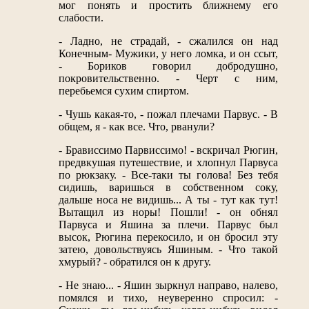
мог понять и простить ближнему его
слабости.
- Ладно, не страдай, - сжалился он над
Конечным- Мужики, у него ломка, и он ссыт,
- Бориков говорил добродушно,
покровительственно. - Черт с ним,
перебьемся сухим спиртом.
- Чушь какая-то, - пожал плечами Парвус. - В
общем, я - как все. Что, рванули?
- Брависсимо Парвиссимо! - вскричал Рюгин,
предвкушая путешествие, и хлопнул Парвуса
по рюкзаку. - Все-таки ты голова! Без тебя
сидишь, варишься в собственном соку,
дальше носа не видишь... А ты - тут как тут!
Вытащил из норы! Пошли! - он обнял
Парвуса и Яшина за плечи. Парвус был
высок, Рюгина перекосило, и он бросил эту
затею, довольствуясь Яшиным. - Что такой
хмурый? - обратился он к другу.
- Не знаю... - Яшин зыркнул направо, налево,
помялся и тихо, неуверенно спросил: -