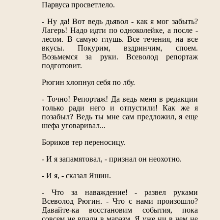
Парвуса просветлело.
- Ну да! Вот ведь дьявол - как я мог забыть?
Лагерь! Надо идти по одноколейке, а после -
лесом. В самую глушь. Все течения, на все
вкусы. Покурим, вздринчим, споем.
Возьмемся за руки. Всеволод репортаж
подготовит.
Рюгин хлопнул себя по лбу.
- Точно! Репортаж! Да ведь меня в редакции
только ради него и отпустили! Как же я
позабыл? Ведь ты мне сам предложил, я еще
шефа уговаривал...
Бориков тер переносицу.
- И я запамятовал, - признал он неохотно.
- И я, - сказал Яшин.
- Что за наваждение! - развел руками
Всеволод Рюгин. - Что с нами произошло?
Давайте-ка восстановим события, пока
совсем не впали в маразм. Я уже ни в чем не