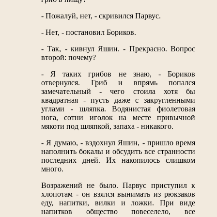
- Пожалуй, нет, - скривился Парвус.
- Нет, - постановил Бориков.
- Так, - кивнул Яшин. - Прекрасно. Вопрос
второй: почему?
- Я таких грибов не знаю, - Бориков
отвернулся. Гриб и впрямь попался
замечательный - чего стоила хотя бы
квадратная - пусть даже с закругленными
углами - шляпка. Водянистая фиолетовая
нога, сотни иголок на месте привычной
мякоти под шляпкой, запаха - никакого.
- Я думаю, - вздохнул Яшин, - пришло время
наполнить бокалы и обсудить все странности
последних дней. Их накопилось слишком
много.
Возражений не было. Парвус приступил к
хлопотам - он взялся вынимать из рюкзаков
еду, напитки, вилки и ложки. При виде
напитков общество повеселело, все