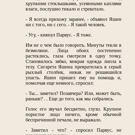
хрупкими стеклышками, усеянными каплями
влаги, послушно тикало и стрекотало.
- Я всегда прихожу заранее, - объявил Яшин
ни с того, ни с сего. - Я такой человек.
- Угу, - кивнул Парвус. - Я тоже.
Им не о чем было говорить. Минуты текли в
безмолвии. Лица обоих постепенно
растеклись, глаза смотрели в одну точку.
Становилось зябко, мокрая одежда липла к
телу. Сигарета Яшина превратилась в серый
рыхлый столбик, никак не решавшийся
упасть. Яшин пришел ему на помощь и,
помолчав еще немного, спросил:
- Ты... заметил? Позавчера? Или, может быть,
раньше? . . Еще до того, как мы собрались.
Голос его звучал бесцветно, глухо. Крупное
пористое лицо ничего, кроме обычной
беспричинной печали, не выражало.
- Заметил - что? - спросил Парвус, не