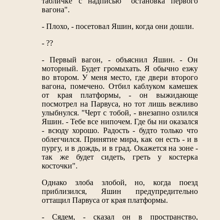
табличке с надписью "остановка первого
вагона".
- Плохо, - посетовал Яшин, когда они дошли.
- ??
- Первый вагон, - объяснил Яшин. - Он
моторный. Будет громыхать. Я обычно езжу
во втором. У меня место, где двери второго
вагона, помечено. Отбил каблуком камешек
от края платформы, - он выжидающе
посмотрел на Парвуса, но тот лишь вежливо
улыбнулся. "Черт с тобой, - внезапно озлился
Яшин. - Тебе все нипочем. Где бы ни оказался
- всюду хорошо. Радость - будто только что
облегчился. Принятие мира, как он есть - и в
пургу, и в дождь, и в град. Окажется на зоне -
так же будет сидеть, греть у костерка
косточки".
Однако злоба злобой, но, когда поезд
приблизился, Яшин предупредительно
оттащил Парвуса от края платформы.
- Сядем, - сказал он в пространство,