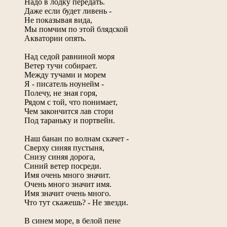
Надо в лодку передать.
Даже если будет ливень -
Не показывая вида,
Мы помчим по этой блядской
Акватории опять.
Над седой равниной моря
Ветер тучи собирает.
Между тучами и морем
Я - писатель ноунейм -
Полечу, не зная горя,
Рядом с той, что понимает,
Чем закончится лав стори
Под тараньку и портвейн.
Наш банан по волнам скачет -
Сверху синяя пустыня,
Снизу синяя дорога,
Синий ветер посреди.
Имя очень много значит.
Очень много значит имя.
Имя значит очень много.
Что тут скажешь? - Не звезди.
В синем море, в белой пене