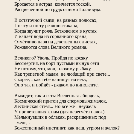
Бросается в астрал, кончается тоской,
Расцвеченной по грудь огнями Голливуда.
В остаточной связи, на разных полюсах,
По эту и по ту реалию стакана,
Когда звучит рояль Бетховеном в кустах
И капает вода из сорванного крана,
Отчётливо паря на девственных листах,
Рождаются слова Великого романа.
Великого? Уволь. Пройдя по косяку
Бессмертия, на борт пустыми вынув сети -
Не потому, что, мол, плохому рыбаку,
Как трепетной мадам, не любящей при свете...
Скорее, - как тебе напишут на веку,
Оно так и пойдёт - рядком по киноленте.
Выходит, так и есть: Вселенная - бордель,
Космический притон для спермовыжималок,
Лесбийская стезя... Но всё же - неужель
У прилетевших к нам (для пересчёта палок),
Мелькнувших в облаках, раскрашенных под
гжель, -
Божественный инстинкт, как наш, угрюм и жалок?