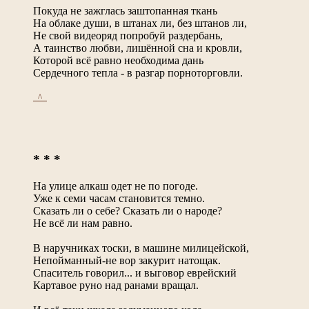
Покуда не зажглась заштопанная ткань
На облаке души, в штанах ли, без штанов ли,
Не свой видеоряд попробуй раздербань,
А таинство любви, лишённой сна и кровли,
Которой всё равно необходима дань
Сердечного тепла - в разгар порноторговли.
_^_
* * *
На улице алкаш одет не по погоде.
Уже к семи часам становится темно.
Сказать ли о себе? Сказать ли о народе?
Не всё ли нам равно.
В наручниках тоски, в машине милицейской,
Непойманный-не вор закурит натощак.
Спаситель говорил... и выговор еврейский
Картавое руно над ранами вращал.