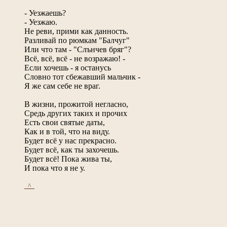
- Уезжаешь?
- Уезжаю.
Не реви, прими как данность.
Разливай по рюмкам "Балчуг"
Или что там - "Слънчев бряг"?
Всё, всё, всё - не возражаю! -
Если хочешь - я останусь
Словно тот сбежавший мальчик -
Я же сам себе не враг.
В жизни, прожитой негласно,
Средь других таких и прочих
Есть свои святые даты,
Как и в той, что на виду.
Будет всё у нас прекрасно.
Будет всё, как ты захочешь.
Будет всё! Пока жива ты,
И пока что я не у.
_^_