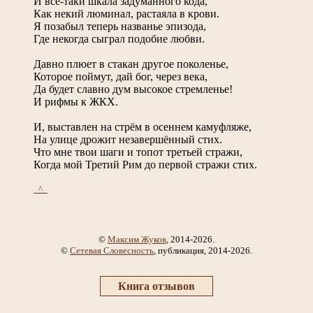
И всё-таки шкала задуманного кода,
Как некий люминал, растаяла в крови.
Я позабыл теперь названье эпизода,
Где некогда сыграл подобие любви.
Давно плюет в стакан другое поколенье,
Которое поймут, дай бог, через века,
Да будет славно дум высокое стремленье!
И рифмы к ЖКХ.
И, выставлен на стрём в осеннем камуфляже,
На улице дрожит незавершённый стих.
Что мне твои шаги и топот третьей стражи,
Когда мой Третий Рим до первой стражи стих.
_^_
©
Максим Жуков
, 2014-2026.
©
Сетевая Словесность
, публикация, 2014-2026.
Книга отзывов