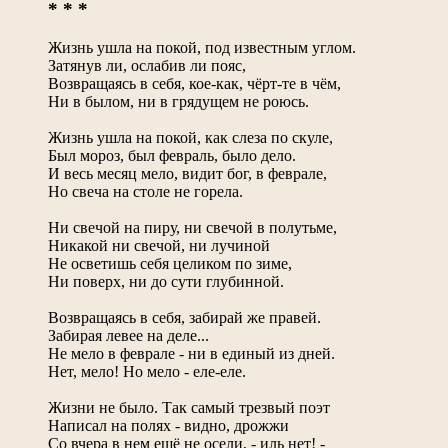
* * *
Жизнь ушла на покой, под известным углом.
Затянув ли, ослабив ли пояс,
Возвращаясь в себя, кое-как, чёрт-те в чём,
Ни в былом, ни в грядущем не роюсь.
Жизнь ушла на покой, как слеза по скуле,
Был мороз, был февраль, было дело.
И весь месяц мело, видит бог, в феврале,
Но свеча на столе не горела.
Ни свечой на пиру, ни свечой в полутьме,
Никакой ни свечой, ни лучиной
Не осветишь себя целиком по зиме,
Ни поверх, ни до сути глубинной.
Возвращаясь в себя, забирай же правей.
Забирая левее на деле...
Не мело в феврале - ни в единый из дней.
Нет, мело! Но мело - еле-еле.
Жизни не было. Так самый трезвый поэт
Написал на полях - видно, дрожжи
Со вчера в нем ещё не осели, - иль нет! -