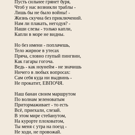
Пусть сильнее грянет буря,
Чтоб у нас возникли траблы -
Лишь бы не было войны! -
Жизнь скучна без приключений.
Нам ли плакать, негодуя? -
Наши слезы - только капли,
Капли в море не видны.
Но без имени - поплачешь,
Тело жирное в утесах
Пряча, словно глупый пингвин,
Как гагары гогоча.
Ведь - как ноунейм - не значишь
Ничего в любых вопросах:
Сам себя куда ни выдвинь -
Не прокатит, ЕВПОЧЯ.
Наш банан своим маршрутом
По волнам зеленоватым
Притормаживает - то есть
Всё, приехали, слезай.
В этом мире стебанутом,
На курорте плоховатом,
Ты меня с утра на поезд -
Не ходи, не провожай.