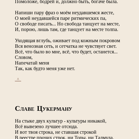
Помоложе, бодрей и, должно быть, богаче была.
Напиши пару фраз о моём неудавшемся жесте,
О моей неудавшейся паре ритмических па,
О свободе писать... Но свобода танцует на месте,
И, порою, лишь там, где танцует на месте толпа.
Уходящая вглубь, оживает под кожным покровом
Вся венозная сеть, и сетчатка не чувствует свет.
Всё, что было во мне, всё, что будет, останется...
Словом,
Напечатай меня
Так, как будто меня уже нет.
_^_
С
Ц
ЛАВЕ
УКЕРМАНУ
На стыке двух культур - культуры никакой,
Всё вывезено лучшее отсюда.
И вот твоя строка, не ставшая строкой
В реестре прочих строк, ни Торы, ни Талмуда,