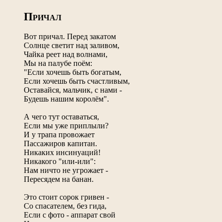
П
РИЧАЛ
Вот причал. Перед закатом
Солнце светит над заливом,
Чайка реет над волнами,
Мы на палубе поём:
"Если хочешь быть богатым,
Если хочешь быть счастливым,
Оставайся, мальчик, с нами -
Будешь нашим королём".
А чего тут оставаться,
Если мы уже приплыли?
И у трапа провожает
Пассажиров капитан.
Никаких инсинуаций!
Никакого "или-или":
Нам ничто не угрожает -
Пересядем на банан.
Это стоит сорок гривен -
Со спасателем, без гида,
Если с фото - аппарат свой