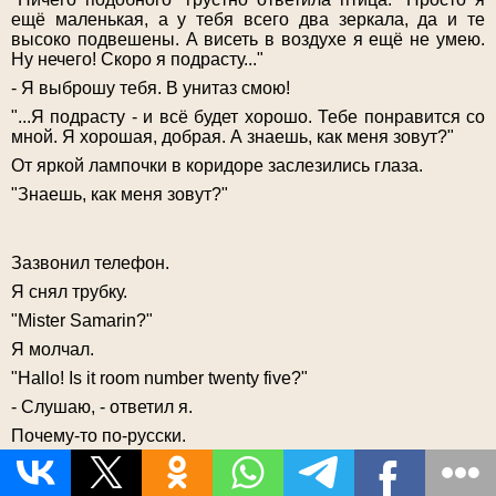
ещё маленькая, а у тебя всего два зеркала, да и те
высоко подвешены. А висеть в воздухе я ещё не умею.
Ну нечего! Скоро я подрасту..."
- Я выброшу тебя. В унитаз смою!
"...Я подрасту - и всё будет хорошо. Тебе понравится со
мной. Я хорошая, добрая. А знаешь, как меня зовут?"
От яркой лампочки в коридоре заслезились глаза.
"Знаешь, как меня зовут?"
Зазвонил телефон.
Я снял трубку.
"Mister Samarin?"
Я молчал.
"Hallo! Is it room number twenty five?"
- Слушаю, - ответил я.
Почему-то по-русски.
"Nice to hear you, Mister Samarin. How are you? I’m Lee.
Did Yon warned you about my call?"