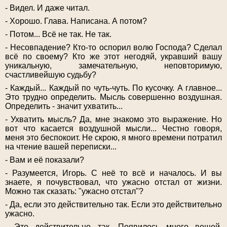
- Видел. И даже читал.
- Хорошо. Глава. Написана. А потом?
- Потом... Всё не так. Не так.
- Несовпадение? Кто-то оспорил волю Господа? Сделал
всё по своему? Кто же этот негодяй, укравший вашу
уникальную, замечательную, неповторимую,
счастливейшую судьбу?
- Каждый... Каждый по чуть-чуть. По кусочку. А главное...
Это трудно определить. Мысль совершенно воздушная.
Определить - значит ухватить...
- Ухватить мысль? Да, мне знакомо это выражение. Но
вот что касается воздушной мысли... Честно говоря,
меня это беспокоит. Не скрою, я много времени потратил
на чтение вашей переписки...
- Вам и её показали?
- Разумеется, Игорь. С неё то всё и началось. И вы
знаете, я почувствовал, что ужасно отстал от жизни.
Можно так сказать: "ужасно отстал"?
- Да, если это действительно так. Если это действительно
ужасно.
- Это действительно так. Появилось много вещей,