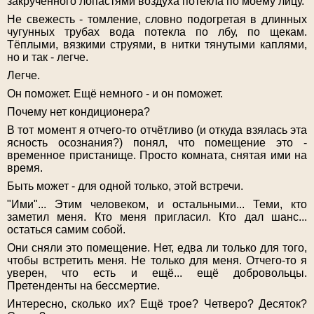
закрученного лопастями воздуха потекла по моему лицу.
Не свежесть - томление, словно подогретая в длинных
чугунных трубах вода потекла по лбу, по щекам.
Тёплыми, вязкими струями, в нитки тянутыми каплями,
но и так - легче.
Легче.
Он поможет. Ещё немного - и он поможет.
Почему нет кондиционера?
В тот момент я отчего-то отчётливо (и откуда взялась эта
ясность осознания?) понял, что помещение это -
временное пристанище. Просто комната, снятая ими на
время.
Быть может - для одной только, этой встречи.
"Ими"... Этим человеком, и остальными... Теми, кто
заметил меня. Кто меня пригласил. Кто дал шанс...
остаться самим собой.
Они сняли это помещение. Нет, едва ли только для того,
чтобы встретить меня. Не только для меня. Отчего-то я
уверен, что есть и ещё... ещё добровольцы.
Претенденты на бессмертие.
Интересно, сколько их? Ещё трое? Четверо? Десяток?