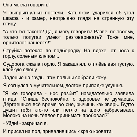
Она могла говорить!
Я выпрыгнул из постели. Затылком ударился об угол
шкафа - и замер, неотрывно глядя на странную эту
птицу.
"А что тут такого? Да, я могу говорить! Разве, по-твоему,
только попугаи умеют разговаривать? Тоже мне,
орнитолог нашёлся!"
Струйка потекла по подбородку. На вдохе, от носа к
горлу, солёным кляпом...
Судорога сжала горло. Я закашлял, отплёвывая густую,
клейкую слюну.
Ладонью на грудь - там пальцы собрали кожу.
Я согнулся в мучительном, долгом припадке удушья.
"Я же говорила - нос разбит" назидательно заявила
птица. "Спишь беспокойно, о здоровье не думаешь.
Дёргаешься всё время во сне, рычишь как зверь. Будто
душит тебя кто-то или петлю на шею набрасывает.
Молоко на ночь тёплое принимать пробовал?"
- Уйди! - закричал я.
И присел на пол, привалившись к краю кровати.