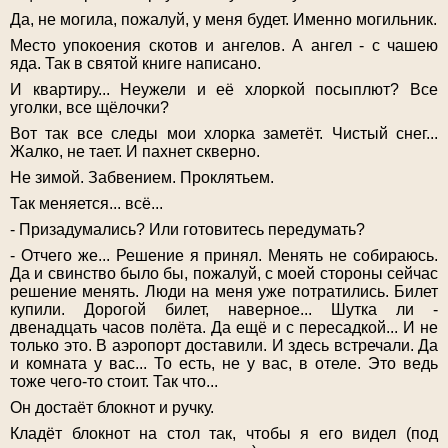
Да, не могила, пожалуй, у меня будет. Именно могильник.
Место упокоения скотов и ангелов. А ангел - с чашею
яда. Так в святой книге написано.
И квартиру... Неужели и её хлоркой посыплют? Все
уголки, все щёлочки?
Вот так все следы мои хлорка заметёт. Чистый снег...
Жалко, не тает. И пахнет скверно.
Не зимой. Забвением. Проклятьем.
Так меняется... всё...
- Призадумались? Или готовитесь передумать?
- Отчего же... Решение я принял. Менять не собираюсь.
Да и свинство было бы, пожалуй, с моей стороны сейчас
решение менять. Люди на меня уже потратились. Билет
купили. Дорогой билет, наверное... Шутка ли -
двенадцать часов полёта. Да ещё и с пересадкой... И не
только это. В аэропорт доставили. И здесь встречали. Да
и комната у вас... То есть, не у вас, в отеле. Это ведь
тоже чего-то стоит. Так что...
Он достаёт блокнот и ручку.
Кладёт блокнот на стол так, чтобы я его видел (под