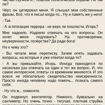
ли?
Чёрт, он цитировал меня. Я слышал мои собственные
фразы. Всё, что я писал когда-то... Ну и память же у него!
- Так.
- А эстетизация террора - не верх ли пошлости, Игорь?
Мне надоело. Надоело отвечать на его вопросы. Он
хочет меня подловить? На противоречии,
неуверенности, позёрстве? Да ради бога!
Но к чему это?
- Вы читали мою переписку. Зачем опять задавать
вопросы, на которые я уже ответил когда-то?
- А вы привыкайте, Игорь. Иногда приходится по
несколько раз отвечать на один и тот же вопрос. И, что
самое интересное, ответы со временем меняются. И это
вовсе не обязательно свидетельство неискренности.
Просто иногда человеку надо помочь... познать самого
себя.
- Ну что ж... помогите.
Он подвинул вентилятор. Немного, буквально на
сантиметр. Но очень точно - тягучая, плотная струйка