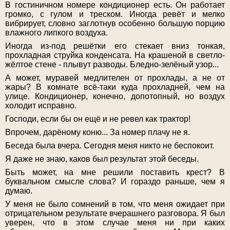
В гостиничном номере кондиционер есть. Он работает
громко, с гулом и треском. Иногда ревёт и мелко
вибрирует, словно заглотнув особенно большую порцию
влажного липкого воздуха.
Иногда из-под решётки его стекает вниз тонкая,
прохладная струйка конденсата. На крашеной в светло-
жёлтое стене - плывут разводы. Бледно-зелёный узор...
А может, муравей медлителен от прохлады, а не от
жары? В комнате всё-таки куда прохладней, чем на
улице. Кондиционер, конечно, допотопный, но воздух
холодит исправно.
Господи, если бы он ещё и не ревел как трактор!
Впрочем, дарёному коню... За номер плачу не я.
Беседа была вчера. Сегодня меня никто не беспокоит.
Я даже не знаю, каков был результат этой беседы.
Быть может, на мне решили поставить крест? В
буквальном смысле слова? И гораздо раньше, чем я
думаю.
У меня не было сомнений в том, что меня ожидает при
отрицательном результате вчерашнего разговора. Я был
уверен, что в этом случае меня ни при каких