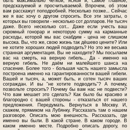
быть максимально чёткой, ясной и, самое главное,
предсказуемой и просчитываемой. Впрочем, об этом
вам расскажут поподробней. Несколько позже... Сейчас
же я вас хочу о другом спросить. Все эти затраты, о
которых вы говорили - несколько сот долларов. Не тысяч
даже. Всего несколько сот... Даже если учесть ваш
скромный гонорар и некоторую сумму на карманные
расходы, которой мы вас снабдим - цена не слишком
высока. Вы, что же, свою жизнь так дёшево цените? Или
не хотите хороших людей подводить? Но это же весьма
странная аргументация. Вы не находите? Мы посылаем
вас на смерть, на верную гибель... Да - именно на
верную гибель. Не даём ни малейшего шанса на
спасение. Более того - большая часть нашего замысла
построена именно на гарантированности вашей гибели.
Вашей и тысяч, а, может быть, и сотен тысяч ваших
сограждан. И вы "не хотите подводить"? А почему,
позвольте спросить? Почему бы вам нас не подвести?
Что вам мешает это сделать? Как было бы красиво и
благородно с вашей стороны - отказаться от нашего
предложения. Передумать. Вернуться в Москву. И,
скажем, прямиком на Лубянку. Рассказать там о нашем
разговоре. Описать мою внешность. Рассказать, где
именно вы были. В какой стране. В каком городе. В
каком именно месте. Подробно описать дорогу, по