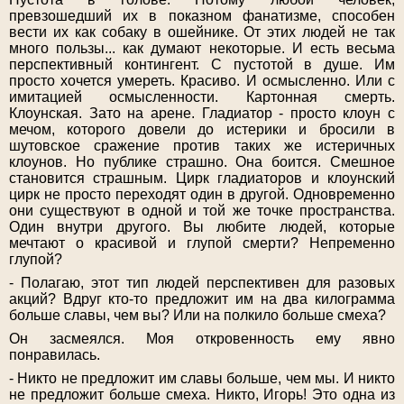
превзошедший их в показном фанатизме, способен
вести их как собаку в ошейнике. От этих людей не так
много пользы... как думают некоторые. И есть весьма
перспективный контингент. С пустотой в душе. Им
просто хочется умереть. Красиво. И осмысленно. Или с
имитацией осмысленности. Картонная смерть.
Клоунская. Зато на арене. Гладиатор - просто клоун с
мечом, которого довели до истерики и бросили в
шутовское сражение против таких же истеричных
клоунов. Но публике страшно. Она боится. Смешное
становится страшным. Цирк гладиаторов и клоунский
цирк не просто переходят один в другой. Одновременно
они существуют в одной и той же точке пространства.
Один внутри другого. Вы любите людей, которые
мечтают о красивой и глупой смерти? Непременно
глупой?
- Полагаю, этот тип людей перспективен для разовых
акций? Вдруг кто-то предложит им на два килограмма
больше славы, чем вы? Или на полкило больше смеха?
Он засмеялся. Моя откровенность ему явно
понравилась.
- Никто не предложит им славы больше, чем мы. И никто
не предложит больше смеха. Никто, Игорь! Это одна из