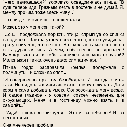
"Чего пачкаешься?" ворчливо осведомилась птица. "В
душ теперь иди! Грязным лезть в постель и не думай. Я,
между прочим, тоже здесь живу..."
- Ты нигде не живёшь, - прошептал я.
Может, это у меня сон такой?
"Сон..." продолжала ворчать птица, спрыгнув со спинки
на одеяло. "Завтра утром проснёшься, пятно увидишь -
сразу поймёшь, что не сон. Это, милый, самая что ни на
есть дурацкая явь. А чем, собственно, не доволен?
Вампир, что ли, к тебе заявился или монстр какой?
Маленькая птичка, очень даже симпатичная..."
Птица гордо расправила крылья, подержала с
полминуты - и сложила опять.
"И совершенно при том безобидная. И выгода опять-
таки. Не надо в зоомагазин ехать, клетку покупать. Да и
корм я сама добывать умею. Сопровождать могу везде.
И самое главное - я совсем, совсем незаметна для
окружающих. Меня и в гостиницу можно взять, и в
самолёт..."
- Уйди! - снова выкрикнул я. - Это из-за тебя всё! Из-за
песен твоих...
Она мне череп пробила...