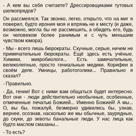
- А кем вы себя считаете? Дрессировщиками тутовых
шелкопрядов?
Он рассмеялся. Так звонко, легко, открыто, что на миг я
поверил, будто ирония моя и впрямь не к месту (и даже,
возможно, могла бы не рассмешить, а обидеть его, будь
он человеком более ранимым и с чуть меньшим
чувством юмора).
- Мы - всего лишь бюрократы. Скучные, серые, ничем не
примечательные бюрократы. Ещё здесь есть учёные.
Химики, микробиологи... Есть замечательные,
великолепные, просто гениальные медики. Корифеи в
своём деле. Умницы, работоголики... Правильно я
сказал?
- Правильно.
- Да, гении! Вот с ними вам общаться будет интересно.
Вот они - люди действительно необычные, особенные,
отмеченные печатью Божией... Именно Божией! А мы...
О, вы бы, пожалуй, безмерно удивились бы, узнав,
вернее, осознав, насколько же мы обычные, заурядные,
до скуки, до зевоты банальные люди. У нас лица как
будто маслом смазаны...
- То есть?