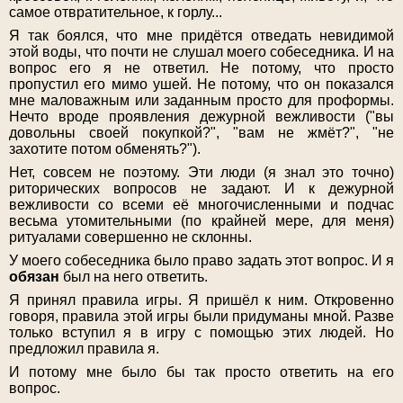
самое отвратительное, к горлу...
Я так боялся, что мне придётся отведать невидимой
этой воды, что почти не слушал моего собеседника. И на
вопрос его я не ответил. Не потому, что просто
пропустил его мимо ушей. Не потому, что он показался
мне маловажным или заданным просто для проформы.
Нечто вроде проявления дежурной вежливости ("вы
довольны своей покупкой?", "вам не жмёт?", "не
захотите потом обменять?").
Нет, совсем не поэтому. Эти люди (я знал это точно)
риторических вопросов не задают. И к дежурной
вежливости со всеми её многочисленными и подчас
весьма утомительными (по крайней мере, для меня)
ритуалами совершенно не склонны.
У моего собеседника было право задать этот вопрос. И я
обязан
был на него ответить.
Я принял правила игры. Я пришёл к ним. Откровенно
говоря, правила этой игры были придуманы мной. Разве
только вступил я в игру с помощью этих людей. Но
предложил правила я.
И потому мне было бы так просто ответить на его
вопрос.