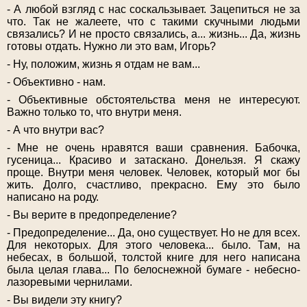
- А любой взгляд с нас соскальзывает. Зацепиться не за
что. Так не жалеете, что с такими скучными людьми
связались? И не просто связались, а... жизнь... Да, жизнь
готовы отдать. Нужно ли это вам, Игорь?
- Ну, положим, жизнь я отдам не вам...
- Объективно - нам.
- Объективные обстоятельства меня не интересуют.
Важно только то, что внутри меня.
- А что внутри вас?
- Мне не очень нравятся ваши сравнения. Бабочка,
гусеница... Красиво и затаскано. Донельзя. Я скажу
проще. Внутри меня человек. Человек, который мог бы
жить. Долго, счастливо, прекрасно. Ему это было
написано на роду.
- Вы верите в предопределение?
- Предопределение... Да, оно существует. Но не для всех.
Для некоторых. Для этого человека... было. Там, на
небесах, в большой, толстой книге для него написана
была целая глава... По белоснежной бумаге - небесно-
лазоревыми чернилами.
- Вы видели эту книгу?