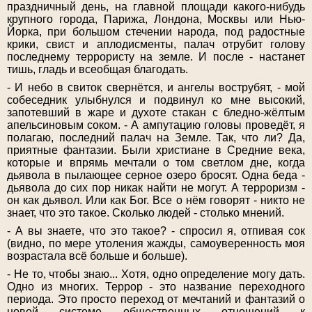
праздничный день, на главной площади какого-нибудь
крупного города, Парижа, Лондона, Москвы или Нью-
Йорка, при большом стечении народа, под радостные
крики, свист и аплодисменты, палач отрубит голову
последнему террористу на земле. И после - настанет
тишь, гладь и всеобщая благодать.
- И небо в свиток свернётся, и ангелы вострубят, - мой
собеседник улыбнулся и подвинул ко мне высокий,
запотевший в жаре и духоте стакан с бледно-жёлтым
апельсиновым соком. - А ампутацию головы проведёт, я
полагаю, последний палач на Земле. Так, что ли? Да,
приятные фантазии. Были христиане в Средние века,
которые и впрямь мечтали о том светлом дне, когда
дьявола в пылающее серное озеро бросят. Одна беда -
дьявола до сих пор никак найти не могут. А терроризм -
он как дьявол. Или как Бог. Все о нём говорят - никто не
знает, что это такое. Сколько людей - столько мнений.
- А вы знаете, что это такое? - спросил я, отпивая сок
(видно, по мере утоления жажды, самоуверенность моя
возрастала всё больше и больше).
- Не то, чтобы знаю... Хотя, одно определение могу дать.
Одно из многих. Террор - это название переходного
периода. Это просто переход от мечтаний и фантазий о
новой системе общественных отношений к