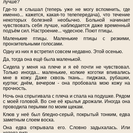
лучше?
Где-то я слышал (теперь уже не могу вспомнить, где
именно... кажется, какая-то телепередача), что течение
некоторых болезней необычно. Больной начинает
чувствовать себя лучше, наблюдается даже временный
подъём сил. Настроение... чудесное. Поют птицы.
Маленькие птицы. Маленькие птицы с резкими,
пронзительными голосами.
Одну из них я встретил совсем недавно. Этой осенью.
Да, тогда она ещё была маленькой.
Сидела у меня на плече и я её почти не чувствовал.
Только иногда... маленькие, колкие коготки впивались
мне в кожу. Даже сквозь ткань... пиджака, рубашки,
куртки; днём, вечером - она пробовала мою кожу на
прочность.
Ночь она спрыгивала с плеча и спала на подушке. Рядом
с моей головой. Во сне её крылья дрожали. Иногда она
проводила перьями по моим щекам.
Клюв у неё был бледно-серый, покрытый тонким, едва
заметным слоем воска.
Она едва открывала его. Словно задыхалась. Или
хотела пить.