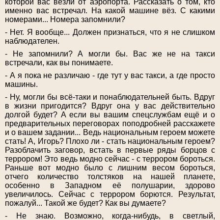
которой вас везли от аэропорта. Рассказать о том, кто
именно вас встречал. На какой машине вёз. С какими
номерами... Номера запомнили?
- Нет. Я вообще... Должен признаться, что я не слишком
наблюдателен.
- Не запомнили? А могли бы. Вас же не на такси
встречали, как вы понимаете.
- А я пока не различаю - где тут у вас такси, а где просто
машины.
- Ну, могли бы всё-таки и понаблюдательней быть. Вдруг
в жизни пригодится? Вдруг она у вас действительно
долгой будет? А если вы вашим спецслужбам ещё и о
предварительных переговорах поподробней расскажете
и о вашем задании... Ведь национальным героем можете
стать! А, Игорь? Плохо ли - стать национальным героем?
Разоблачить заговор, встать в первые ряды борцов с
террором! Это ведь модно сейчас - с террором бороться.
Раньше вот модно было с лишним весом бороться,
отчего количество толстяков на нашей планете,
особенно в Западном её полушарии, здорово
увеличилось. Сейчас с террором борются. Результат,
пожалуй... Такой же будет? Как вы думаете?
- Не знаю. Возможно, когда-нибудь, в светлый,