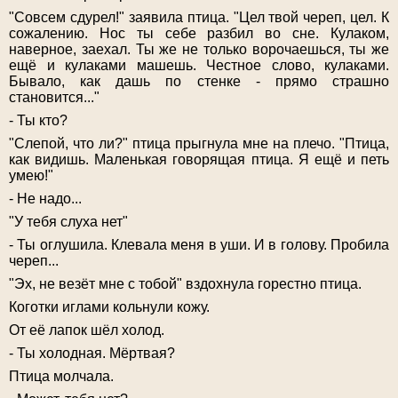
"Совсем сдурел!" заявила птица. "Цел твой череп, цел. К
сожалению. Нос ты себе разбил во сне. Кулаком,
наверное, заехал. Ты же не только ворочаешься, ты же
ещё и кулаками машешь. Честное слово, кулаками.
Бывало, как дашь по стенке - прямо страшно
становится..."
- Ты кто?
"Слепой, что ли?" птица прыгнула мне на плечо. "Птица,
как видишь. Маленькая говорящая птица. Я ещё и петь
умею!"
- Не надо...
"У тебя слуха нет"
- Ты оглушила. Клевала меня в уши. И в голову. Пробила
череп...
"Эх, не везёт мне с тобой" вздохнула горестно птица.
Коготки иглами кольнули кожу.
От её лапок шёл холод.
- Ты холодная. Мёртвая?
Птица молчала.