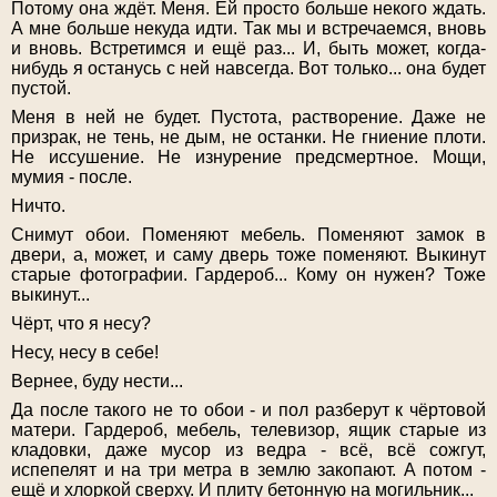
Потому она ждёт. Меня. Ей просто больше некого ждать.
А мне больше некуда идти. Так мы и встречаемся, вновь
и вновь. Встретимся и ещё раз... И, быть может, когда-
нибудь я останусь с ней навсегда. Вот только... она будет
пустой.
Меня в ней не будет. Пустота, растворение. Даже не
призрак, не тень, не дым, не останки. Не гниение плоти.
Не иссушение. Не изнурение предсмертное. Мощи,
мумия - после.
Ничто.
Снимут обои. Поменяют мебель. Поменяют замок в
двери, а, может, и саму дверь тоже поменяют. Выкинут
старые фотографии. Гардероб... Кому он нужен? Тоже
выкинут...
Чёрт, что я несу?
Несу, несу в себе!
Вернее, буду нести...
Да после такого не то обои - и пол разберут к чёртовой
матери. Гардероб, мебель, телевизор, ящик старые из
кладовки, даже мусор из ведра - всё, всё сожгут,
испепелят и на три метра в землю закопают. А потом -
ещё и хлоркой сверху. И плиту бетонную на могильник...