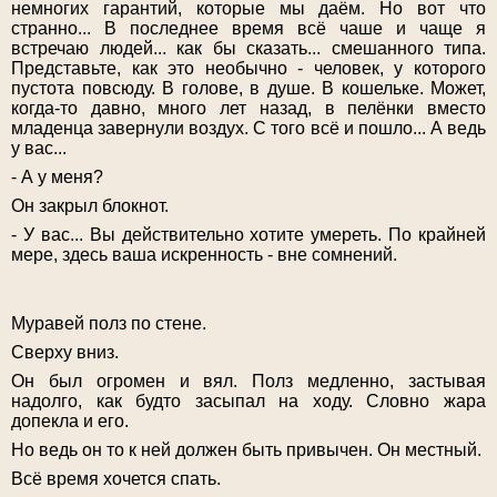
немногих гарантий, которые мы даём. Но вот что
странно... В последнее время всё чаше и чаще я
встречаю людей... как бы сказать... смешанного типа.
Представьте, как это необычно - человек, у которого
пустота повсюду. В голове, в душе. В кошельке. Может,
когда-то давно, много лет назад, в пелёнки вместо
младенца завернули воздух. С того всё и пошло... А ведь
у вас...
- А у меня?
Он закрыл блокнот.
- У вас... Вы действительно хотите умереть. По крайней
мере, здесь ваша искренность - вне сомнений.
Муравей полз по стене.
Сверху вниз.
Он был огромен и вял. Полз медленно, застывая
надолго, как будто засыпал на ходу. Словно жара
допекла и его.
Но ведь он то к ней должен быть привычен. Он местный.
Всё время хочется спать.