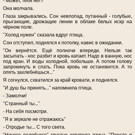
- Может, тебя нет?
Она молчала.
Глаза закрывались. Сон невпопад, путанный - голубые,
прыгающие, дрожащие линии в облаке белых искр на
чёрном поле.
"Холод нужен" сказала вдруг птица.
Сон отступил, поднялся к потолку, навис в ожидании.
"Он вернётся. Ещё полночи впереди. Нельзя так
засыпать - нос разбит и кровь капает. Надо в ванную, нос
под кран. И воды холодной, побольше. А потом голову
запрокинуть и спать. Пока кровь не остановится. А то
опять захлебнёшься..."
Я согнулся, схватился за край кровати, и поднялся.
"И душ бы принять..." напомнила птица.
- Замолчи!
"Странный ты..."
- На себя посмотри.
"Я в зеркале не отражаюсь"
- Отродье ты... С того света.
"Ничего подобного" грустно ответила птица. "Просто я