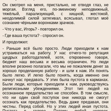
Он смотрел на меня, пристально, не отводя глаз, не
моргая. Взгляд его, по-змеиному неподвижный,
тяжёлый, парализующий, с хищной, жестокой,
неодолимой силой затягивал, всясывал, глотал моё
сознание чёрными воронками зрачков.
- Что у вас, Игорь? - повторил он.
- Где ваша пустота? - спросил он.
И продолжил:
- Раньше всё было просто. Люди приходили к нам
устраиваться на работу. У нас отчего-то репутация
щедрых работодателей, хотя, откровенно говоря,
бюджет наш весьма и весьма ограничен. Но люди
вполне резонно полагали, что мы не пожалеем денег за
хорошо проделанную работу - и шли к нам. Их понять
было легко. И легко было понять, когда именно они
начнут нас предавать. У этих была пустота в карманах.
Были люди, которые приходили к нам, руководствуясь
религиозными убеждениями. Этот тип людей на
осознанное предательство не способен. В том смысле,
что ни один свой поступок они никогда не смогут
осознать как предательство. Ведь даже предавая, они
честны. Перед собой. Но у этих людей иная пустота.
Пустота в голове. Потому любой человек,