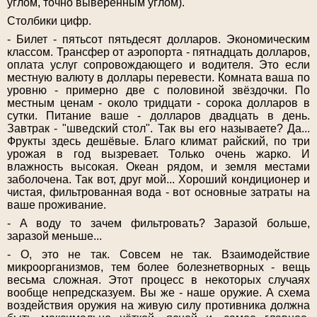
углом, точно выверенным углом).
Столбики цифр.
- Билет - пятьсот пятьдесят долларов. Экономическим
классом. Трансфер от аэропорта - пятнадцать долларов,
оплата услуг сопровождающего и водителя. Это если
местную валюту в доллары перевести. Комната ваша по
уровню - примерно две с половиной звёздочки. По
местным ценам - около тридцати - сорока долларов в
сутки. Питание ваше - долларов двадцать в день.
Завтрак - "шведский стол". Так вы его называете? Да...
Фрукты здесь дешёвые. Благо климат райский, по три
урожая в год вызревает. Только очень жарко. И
влажность высокая. Океан рядом, и земля местами
заболочена. Так вот, друг мой... Хороший кондиционер и
чистая, фильтрованная вода - вот основные затраты на
ваше проживание.
- А воду то зачем фильтровать? Заразой больше,
заразой меньше...
- О, это не так. Совсем не так. Взаимодействие
микроорганизмов, тем более болезнетворных - вещь
весьма сложная. Этот процесс в некоторых случаях
вообще непредсказуем. Вы же - наше оружие. А схема
воздействия оружия на живую силу противника должна