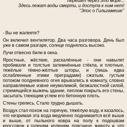
перешёл через это море...
Здесь лежат воды смерти, и доступа к ним нет!
"Эпос о Гильгамеше"
- Вы не жалеете?
Он включил вентилятор. Два часа разговора. День был
уже в самом разгаре, солнце поднялось высоко.
Лучи отвесно били в окна.
Яростные, жёсткие, раскалённые - они навылет
пробивали и толстые затемнённые стёкла, и плотные,
тяжёлые тёмно-жёлтые шторы, и (лишь едва
ослабленные этими преградами) сжатым, густым
потоком полдневного огня врывались в комнату, словно
направляемые извне неумолимой, безжалостной силой,
стремящейся выжечь здание, пеплом покрыть его стены,
засыпать тлеющим углем его бетонную плоть.
Стены грелись. Стало трудно дышать.
Воздух стал похож на горячую, тяжёлую воду, и казалось,
что незримая эта вода медленно поднимается всё выше
и выше, от пыльного ковра на полу к подошвам
кроссовок, к голеням, коленям, пояснице, животу, и, что