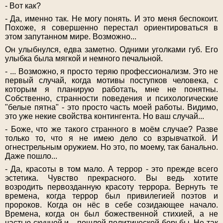
- Вот как?
- Да, именно так. Не могу понять. И это меня беспокоит.
Похоже, я совершенно перестал ориентироваться в
этом запутанном мире. Возможно...
Он улыбнулся, едва заметно. Одними уголками губ. Его
улыбка была мягкой и немного печальной.
- ... Возможно, я просто теряю профессионализм. Это не
первый случай, когда мотивы поступков человека, с
которым я планирую работать, мне не понятны.
Собственно, странности поведения и психологические
"белые пятна" - это просто часть моей работы. Видимо,
это уже некие свойства контингента. Но ваш случай...
- Боже, что же такого странного в моём случае? Разве
только то, что я не имею дело со взрывчаткой. И
огнестрельным оружием. Но это, по моему, так банально.
Даже пошло...
- Да, красоты в том мало. А террор - это прежде всего
эстетика. Чувство прекрасного. Вы ведь хотите
возродить первозданную красоту террора. Вернуть те
времена, когда террор был привилегией поэтов и
пророков. Когда он нёс в себе созидающее начало.
Времена, когда он был божественной стихией, а не
частью скучной и... пошлой политической борьбы. Не так