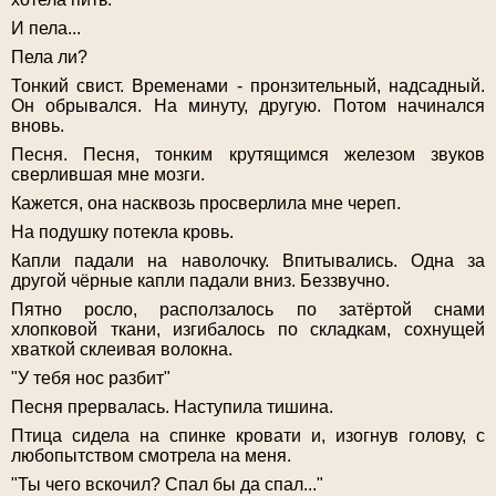
И пела...
Пела ли?
Тонкий свист. Временами - пронзительный, надсадный.
Он обрывался. На минуту, другую. Потом начинался
вновь.
Песня. Песня, тонким крутящимся железом звуков
сверлившая мне мозги.
Кажется, она насквозь просверлила мне череп.
На подушку потекла кровь.
Капли падали на наволочку. Впитывались. Одна за
другой чёрные капли падали вниз. Беззвучно.
Пятно росло, расползалось по затёртой снами
хлопковой ткани, изгибалось по складкам, сохнущей
хваткой склеивая волокна.
"У тебя нос разбит"
Песня прервалась. Наступила тишина.
Птица сидела на спинке кровати и, изогнув голову, с
любопытством смотрела на меня.
"Ты чего вскочил? Спал бы да спал..."