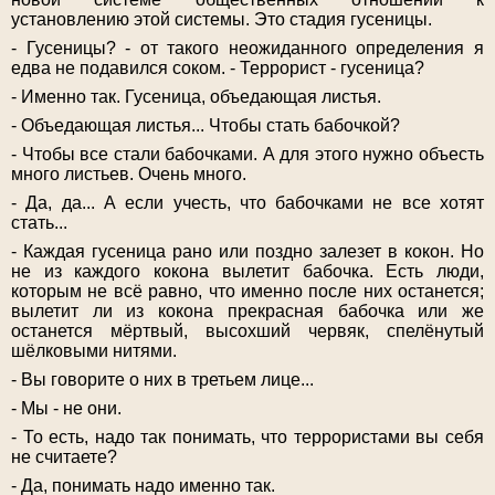
установлению этой системы. Это стадия гусеницы.
- Гусеницы? - от такого неожиданного определения я
едва не подавился соком. - Террорист - гусеница?
- Именно так. Гусеница, объедающая листья.
- Объедающая листья... Чтобы стать бабочкой?
- Чтобы все стали бабочками. А для этого нужно объесть
много листьев. Очень много.
- Да, да... А если учесть, что бабочками не все хотят
стать...
- Каждая гусеница рано или поздно залезет в кокон. Но
не из каждого кокона вылетит бабочка. Есть люди,
которым не всё равно, что именно после них останется;
вылетит ли из кокона прекрасная бабочка или же
останется мёртвый, высохший червяк, спелёнутый
шёлковыми нитями.
- Вы говорите о них в третьем лице...
- Мы - не они.
- То есть, надо так понимать, что террористами вы себя
не считаете?
- Да, понимать надо именно так.