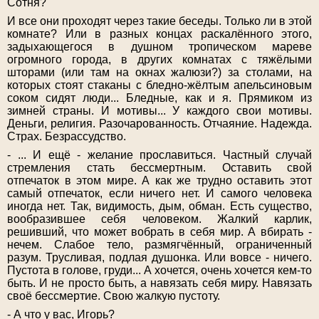
Сотня?
И все они проходят через такие беседы. Только ли в этой
комнате? Или в разных концах раскалённого этого,
задыхающегося в душном тропическом мареве
огромного города, в других комнатах с тяжёлыми
шторами (или там на окнах жалюзи?) за столами, на
которых стоят стаканы с бледно-жёлтым апельсиновым
соком сидят люди... Бледные, как и я. Прямиком из
зимней страны. И мотивы... У каждого свои мотивы.
Деньги, религия. Разочарованность. Отчаяние. Надежда.
Страх. Безрассудство.
- ... И ещё - желание прославиться. Частный случай
стремления стать бессмертным. Оставить свой
отпечаток в этом мире. А как же трудно оставить этот
самый отпечаток, если ничего нет. И самого человека
иногда нет. Так, видимость, дым, обман. Есть существо,
вообразившее себя человеком. Жалкий карлик,
решивший, что может вобрать в себя мир. А вбирать -
нечем. Слабое тело, размягчённый, ограниченный
разум. Трусливая, подлая душонка. Или вовсе - ничего.
Пустота в голове, груди... А хочется, очень хочется кем-то
быть. И не просто быть, а навязать себя миру. Навязать
своё бессмертие. Свою жалкую пустоту.
- А что у вас, Игорь?