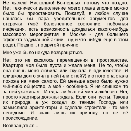
Не жалею! Нисколько! Во-первых, потому что поздно.
Нет, технически выполнение моего плана вполне можно
было бы приостановить. Пожалуй, в любом случае
нашлась бы пара убедительных аргументов для
отсрочки (моё болезненное состояние, побочная
инфекция, есть возможность дождаться какого-нибудь
массового мероприятия в Москве - для большего
эффекта задуманной акции... ну, и что-нибудь ещё в этом
роде). Поздно... по другой причине.
Мне уже было некуда возвращаться.
Нет, это не касалось перемещения в пространстве.
Квартира моя была пуста и ждала меня. Не то, чтобы
она очень меня любила или скучала в одиночестве. Я
слишком долго жил в ней (или с ней?) и оттого она стала
похожа на меня самого. Ей меньше всего было нужно
чьё-либо общество, а моё - особенно. Я не слишком то
за ней ухаживал... И едва ли был ей мил и любезен. Нет,
просто квартиры должны ждать. Если они пусты. Такова
их природа, а уж создал их такими Господь или
замыслили архитекторы и сделали строители - то мне
неведомо. Я знаю лишь их природу, но не её
происхождение.
Возвращаться...