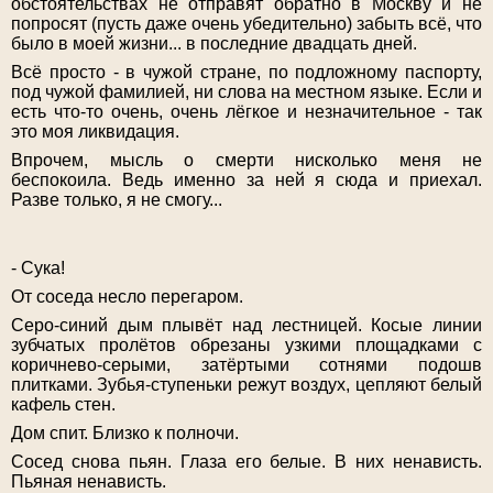
обстоятельствах не отправят обратно в Москву и не
попросят (пусть даже очень убедительно) забыть всё, что
было в моей жизни... в последние двадцать дней.
Всё просто - в чужой стране, по подложному паспорту,
под чужой фамилией, ни слова на местном языке. Если и
есть что-то очень, очень лёгкое и незначительное - так
это моя ликвидация.
Впрочем, мысль о смерти нисколько меня не
беспокоила. Ведь именно за ней я сюда и приехал.
Разве только, я не смогу...
- Сука!
От соседа несло перегаром.
Серо-синий дым плывёт над лестницей. Косые линии
зубчатых пролётов обрезаны узкими площадками с
коричнево-серыми, затёртыми сотнями подошв
плитками. Зубья-ступеньки режут воздух, цепляют белый
кафель стен.
Дом спит. Близко к полночи.
Сосед снова пьян. Глаза его белые. В них ненависть.
Пьяная ненависть.