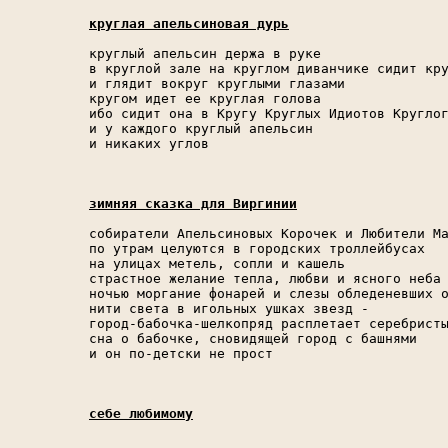
круглая апельсиновая дурь
круглый апельсин держа в руке

в круглой зале на круглом диванчике сидит кру
и глядит вокруг круглыми глазами

кругом идет ее круглая голова

ибо сидит она в Кругу Круглых Идиотов Круглог
и у каждого круглый апельсин

и никаких углов

зимняя сказка для Виргинии
собиратели Апельсиновых Корочек и Любители Ма
по утрам целуются в городских троллейбусах

на улицах метель, сопли и кашель

страстное желание тепла, любви и ясного неба

ночью моргание фонарей и слезы обледеневших о
нити света в игольных ушках звезд -

город-бабочка-шелкопряд расплетает серебристы
сна о бабочке, сновидящей город с башнями

и он по-детски не прост

себе любимому