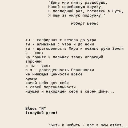
"Вина мне пинту раздобудь,

Налей серебряную кружку.

В последний раз, готовясь в Путь,

Роберт Бернс
ты - сапфирная с вечера до утра

ты - алмазная с утра и до ночи

ты - драгоценность Мира и нежные руки Земли

я - свет

на гранях и пальцах твоих играющий

впрочем

и ты - свет

а я - драгоценность Реальности

не имеющая ценности вовсе

кроме

самой себя для себя

в своей персональности

ищущей и находящей себя в своем Доме...

Blues "N"

(голубой дзен)
"Быть и небыть - вот в чем ответ..