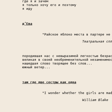
где я и зачем

я только хочу его и поэтому

я иду

д’Ева
Театральная сп
породившая нас с невыразимой легкостью безрас
великая в своей необременительной незаменимос
нашедшая слово творящее без слов...

южный ветер...

там где две сестры как одна
William Blake