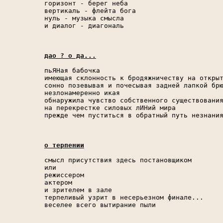
горизонт - берег неба

вертикаль - флейта бога

нуль - музыка смысла

и диалог - диагональ

дао ? о да...
пьЯНая бабочка

имеющая склонность к бродяжничеству на открыт
сонно позевывая и почесывая задней лапкой брю
незлонамеренно икая

обнаружила чувство собственного существования
на перекрестке силовых лИНий мира

прежде чем пуститься в обратный путь незнания
о терпении
смысл присутствия здесь постановщиком

или

режиссером

актером

и зрителем в зале

терпеливый узрит в несерьезном финале...

веселее всего вытирание пыли
