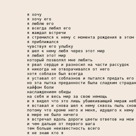
я хочу

я хочу его

я люблю его

я всегда любил его

я жаждал встречи

я стремился к нему с момента рождения в этом 
я приближался

чувствуя его улыбку

я шел к нему любя через этот мир

я любил этот мир

который позволял мне любить

я рвал сердце и разносил на части рассудок

я никогда не отворачивался от него

хотя соблазн был всегда

я уставал от соблазнов и пытался предать его

но эта пытка преданности была сладким страдан
кайфом боли

наслаждением обиды

на себя и весь мир за свою немощь

и я видел что это лишь убаюкивающий мираж неб
я вставал и снова шел к нему сквозь пыль снов
потому что кроме него и меня, идущего к нему

в мире не было ничего

я встречал вдоль дороги цветы ответов на мои 
и чем дальше от первого шага

тем больше неизвестность всего

я не знаю кто я
