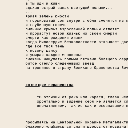
а ты иди и живи

вдыхая острый запах цветущей полыни...

...

яркая зелень юности

и горьковатый сок внутри стебля сменятся на к
и глубинную горечь

пыльные крылья взрослеющей полыни отлетят

и прорастут новой жизнью из своей смерти

смерти как рождения жизни

когда Милосердие Безжалостности открывает две
где все твоя тень

к новому шансу

и умирая каждое мгновенье

сможешь нащупать голыми пятками болящего серд
битое стекло оледеневших звезд

на тропинке в страну Великого Одиночества Веч
созвездие неравенства
"В отличии от рака или карася, глаза чел
фронтально и видение себя не является сл
впечатлением, так же как и осознавание 
просыпаясь на центральной окраине Метагалакти
блаженно улыбаюсь со сна и щурюсь от новизны 