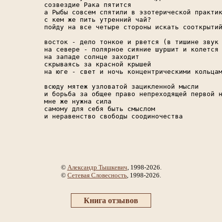
созвездие Рака пятится

а Рыбы совсем спятили в эзотерической практик
с кем же пить утренний чай?

пойду на все четыре стороны искать сооткрытий
восток - дело тонкое и рвется (в тишине звук 
на севере - полярное сияние шуршит и колется

на западе солнце заходит

скрываясь за красной крышей

на юге - свет и ночь концентрическими кольцам
всюду мятеж узловатой зацикленной мысли

и борьба за общее право непреходящей первой н
мне же нужна сила

самому для себя быть смыслом

и неравенство свободы соодиночества

©
Александр Тышкевич
, 1998-2026.
©
Сетевая Словесность
, 1998-2026.
Книга отзывов