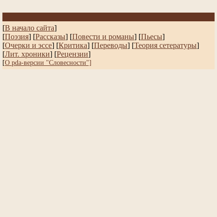
[
В начало сайта
]
[
Поэзия
] [
Рассказы
]
[
Повести и романы
]
[
Пьесы
]
[
Очерки и эссе
]
[
Критика
] [
Переводы
]
[
Теория сетературы
]
[
Лит. хроники
]
[
Рецензии
]
[
О pda-версии "Словесности"]