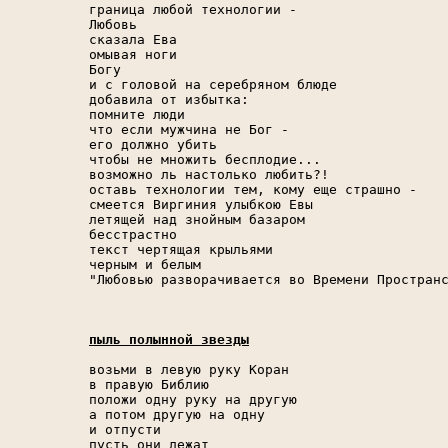
граница любой технологии -

Любовь

сказала Ева

омывая ноги

Богу

и с головой на серебряном блюде

добавила от избытка:

помните люди

что если мужчина не Бог -

его должно убить

чтобы не множить бесплодие...

возможно ль настолько любить?!

оставь технологии тем, кому еще страшно -

смеется Виргиния улыбкою Евы

летящей над знойным базаром

бесстрастно

текст чертящая крыльями

черным и белым

"Любовью разворачивается во Времени Пространс
пыль полынной звезды
возьми в левую руку Коран

в правую Библию

положи одну руку на другую

а потом другую на одну

и отпусти

пусть они лежат
