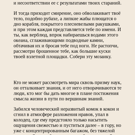
и несоответствии ее с результатами твоих стараний.
И тогда приходит смирение, оно обволакивает твоё
тело, подобно рубахе, а липкие жабы плющатся о
дно корабля, покрытого плесневелыми ракушками,
и при этом каждая представляется тебе по имени. И
ты, как верблюд, впрок набираешься водами этого
океана, сглаживающими подводные камни,
обтачивая их и бросая тебе под ноги. Не растопчи,
рассмотри брошенное тебе, как большие куски
твоей взлетной площадки. Собери эту мозаику.
Кто не может рассмотреть мира сквозь призму наук,
он отталкивает знания, и от него отворачиваются те
люди, кто мог бы дать многое в плане постижения
смысла жизни в пути по вершинам знаний.
Забился человеческий неразвитый комок в кокон и
сгнил в атмосфере разложения нравов, упал в
колодец, где ему предстояло только насытить
ощущения свежестью и пуститься далее – в гору, но
уже с концентрированным багажом, без тяжелой