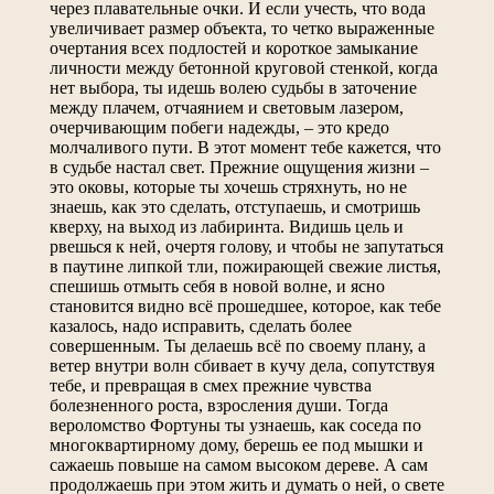
через плавательные очки. И если учесть, что вода
увеличивает размер объекта, то четко выраженные
очертания всех подлостей и короткое замыкание
личности между бетонной круговой стенкой, когда
нет выбора, ты идешь волею судьбы в заточение
между плачем, отчаянием и световым лазером,
очерчивающим побеги надежды, – это кредо
молчаливого пути. В этот момент тебе кажется, что
в судьбе настал свет. Прежние ощущения жизни –
это оковы, которые ты хочешь стряхнуть, но не
знаешь, как это сделать, отступаешь, и смотришь
кверху, на выход из лабиринта. Видишь цель и
рвешься к ней, очертя голову, и чтобы не запутаться
в паутине липкой тли, пожирающей свежие листья,
спешишь отмыть себя в новой волне, и ясно
становится видно всё прошедшее, которое, как тебе
казалось, надо исправить, сделать более
совершенным. Ты делаешь всё по своему плану, а
ветер внутри волн сбивает в кучу дела, сопутствуя
тебе, и превращая в смех прежние чувства
болезненного роста, взросления души. Тогда
вероломство Фортуны ты узнаешь, как соседа по
многоквартирному дому, берешь ее под мышки и
сажаешь повыше на самом высоком дереве. А сам
продолжаешь при этом жить и думать о ней, о свете