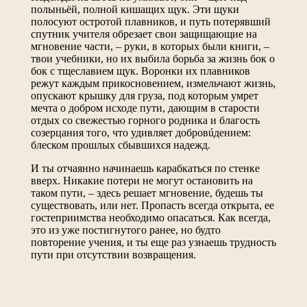
полыньёй, полной кишащих щук. Эти щуки
полосуют остротой плавников, и путь потерявший
спутник учителя обрезает свои защищающие на
мгновение части, – руки, в которых были книги, –
твои учебники, но их выбила борьба за жизнь бок о
бок с тщеславием щук. Воронки их плавников
режут каждым прикосновением, измельчают жизнь,
опускают крышку для груза, под которым умрет
мечта о добром исходе пути, дающим в старости
отдых со свежестью горного родника и благость
созерцания того, что удивляет добровúдением:
блеском прошлых сбывшихся надежд.
И ты отчаянно начинаешь карабкаться по стенке
вверх. Никакие потери не могут остановить на
таком пути, – здесь решает мгновение, будешь ты
существовать, или нет. Пропасть всегда открыта, ее
гостеприимства необходимо опасаться. Как всегда,
это из уже постигнутого ранее, но будто
повторение учения, и ты еще раз узнаешь трудность
пути при отсутствии возвращения.