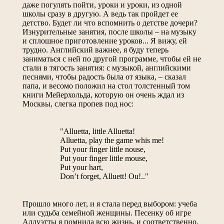
даже погулять пойти, уроки и уроки, из одной
школы сразу в другую. А ведь так пройдет ее
детство. Будет ли что вспомнить о детстве дочери?
Изнурительные занятия, после школы – на музыку
и сплошное приготовление уроков... Я вижу, ей
трудно. Английский важнее, я буду теперь
заниматься с ней по другой программе, чтобы ей не
стали в тягость занятия: с музыкой, английскими
песнями, чтобы радость была от языка, – сказал
папа, и весомо положил на стол толстенный том
книги Мейерхольда, которую он очень ждал из
Москвы, слегка пропев под нос:
"Alluetta, little Alluetta!
Alluetta, play the game whis me!
Put your finger little nouse,
Put your finger little mouse,
Put your hart,
Don’t forget, Alluett! Ou!.."
Прошло много лет, и я стала перед выбором: учеба
или судьба семейной женщины. Песенку об игре
Аллуэтты я помнила всю жизнь, и соответственно,