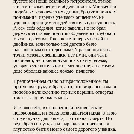
пустотной ноши безликого потребителя, этакой
энергии возмущения и обделённости. Множество
подобных человеческих единиц бродят в поисках
понимания, изредка утешаясь общением, не
удовлетворяющим его действительную сущность.
А сам себя обделил, когда давали, но не брал,
держась за старые понятия обделённого глубокой
мыслью детства. Так как же теперь мне найти
двойника, если только моё детство было
насыщенным и интересным? У разбившихся на
точки мерзлых зернышек, нет пути, они так и
погибают, не проклюнувшись к свету разума,
упадая в утешительное на мгновение, а на самом
деле обволакивающее ложью, пьянство.
Предпочтением стало близрасположенное: ты
протягивал руку и брал, а то, что виделось издали,
подобно великолепию горных вершин, отвергал
твой взгляд недокормыша.
И жалко тебя, взъерошенный человеческий
недокормыш, и нельзя возвращаться назад, в твою
сирую лунку для гольфа, – это явная смерть. Но
ведь брала в путь, а ты вырвался и притягивал
глупостью бытия моего самого дорогого ученика,