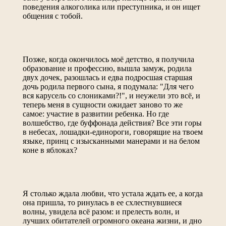
поведения алкоголика или преступника, и он ищет
общения с тобой.
Позже, когда окончилось моё детство, я получила
образование и профессию, вышла замуж, родила
двух дочек, разошлась и едва подросшая старшая
дочь родила первого сына, я подумала: "Для чего
вся карусель со слониками?!", и неужели это всё, и
теперь меня в сущности ожидает заново то же
самое: участие в развитии ребенка. Но где
волшебство, где буффонада действия? Все эти горы
в небесах, лошадки-единороги, говорящие на твоем
языке, принц с изысканными манерами и на белом
коне в яблоках?
Я столько ждала любви, что устала ждать ее, а когда
она пришла, то ринулась в ее схлестнувшиеся
волны, увидела всё разом: и прелесть волн, и
лучших обитателей огромного океана жизни, и дно