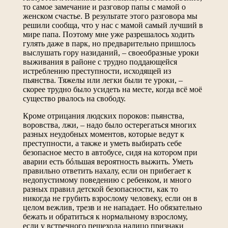
то самое замечание и разговор папы с мамой о
женском счастье. В результате этого разговора мы
решили сообща, что у нас с мамой самый лучший в
мире папа. Поэтому мне уже разрешалось ходить
гулять даже в парк, но предварительно пришлось
выслушать гору назиданий, – своеобразные уроки
выживания в районе с трудно поддающейся
истреблению преступности, исходящей из
пьянства. Тяжелы или легки были те уроки, –
скорее трудно было усидеть на месте, когда всё моё
существо рвалось на свободу.
Кроме отрицания людских пороков: пьянства,
воровства, лжи, – надо было остерегаться многих
разных неудобных моментов, которые ведут к
преступности, а также и уметь выбирать себе
безопасное место в автобусе, сидя на котором при
аварии есть бóльшая вероятность выжить. Уметь
правильно ответить нахалу, если он прибегает к
недопустимому поведению с ребенком, и много
разных правил детской безопасности, как то
никогда не грубить взрослому человеку, если он в
целом вежлив, трезв и не нападает. Но обязательно
бежать и обратиться к нормальному взрослому,
если у встречного пешехода налицо признаки