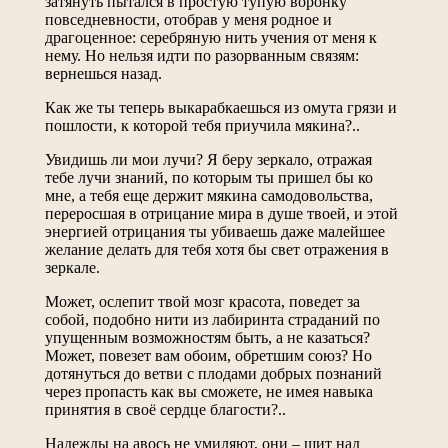
затянуть пытался в простую тупую воронку
повседневности, отобрав у меня родное и
драгоценное: серебряную нить учения от меня к
нему. Но нельзя идти по разорванным связям:
вернешься назад.
Как же ты теперь выкарабкаешься из омута грязи и
пошлости, к которой тебя приучила мякина?..
Увидишь ли мои лучи? Я беру зеркало, отражая
тебе лучи знаний, по которым ты пришел бы ко
мне, а тебя еще держит мякина самодовольства,
переросшая в отрицание мира в душе твоей, и этой
энергией отрицания ты убиваешь даже малейшее
желание делать для тебя хотя бы свет отражения в
зеркале.
Может, ослепит твой мозг красота, поведет за
собой, подобно нити из лабиринта страданий по
упущенным возможностям быть, а не казаться?
Может, повезет вам обоим, обретшим союз? Но
дотянуться до ветви с плодами добрых познаний
через пропасть как вы сможете, не имея навыка
принятия в своё сердце благости?..
Надежды на авось не умиляют, они – щит над