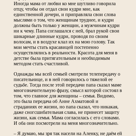
Иногда мама от любви ко мне шутливо говорила
отцу, чтобы он отдал свои кудри мне, как
единственной дочери, и приправляла свои слова
мыслями о том, что женщинам труднее, и кудри
должны быть только у женщин, а мужчинам кудри
ни к чему. Папа соглашался с ней, брал рукой свои
шикарные длинные кудри, проводя по своим
волосам, и в воздухе клал их на мою голову. Так
мои мечты стать красавицей постепенно
осуществлялись в реальности. Красота для меня в
детстве была притягательным и необходимым
методом стать счастливой.
Однажды мы всей семьей смотрели телепередачу о
писательнице, и в ней говорилось о тяжелой ее
судьбе. Тогда после этой передачи папа сказал маме
многозначительную фразу, смысл которой состоял в
том, что главное для женщины – семья. Видимо,
это была передача об Анне Ахматовой и
страданиях ее жизни, но папа сказал, что никакая,
даже сногсшибательная слава, не принесет защиту
жизни, как семья. Мама согласилась с его словами.
И оба они посмотрели на меня многозначительно.
– Я думаю, мы зря так насели на Аленку, не даём ей