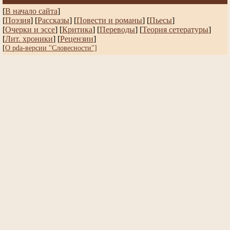
[
В начало сайта
]
[
Поэзия
] [
Рассказы
]
[
Повести и романы
]
[
Пьесы
]
[
Очерки и эссе
]
[
Критика
] [
Переводы
]
[
Теория сетературы
]
[
Лит. хроники
]
[
Рецензии
]
[
О pda-версии "Словесности"]