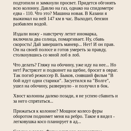
подтопили и замкнули просвет. Придется обгонять
всю колонну. Давлю на газ, однако на спидометре
едва - 110. Что это? Машина новая. В Казани я
выжимал на ней 147 км в час. Выходит, бензин
разбавлен водой.
Издали вижу - навстречу летит иномарка,
включила два солнца, помаргивает. Ну, сбавь
скорость! Дай завершить маневр... Нет! И он прав.
Он на своей полосе и готов умереть за правду,
столкнувшись со мной лоб в лоб.
Что делать? Гляжу на обочину, уже иду на нее... Но
нет! Растрясет и подкинет на щебне, бросит в овраг.
Так погиб режиссер В. Быков, снявший фильм "В
бой идут одни старики". Засуетился на "Волге",
ушел на обочину, развернуло - и получил в бок.
Хвост колонны далеко позади, я не успею сбавить и
за него спрятаться...
Прижаться к колонне? Мощное колесо фуры
оборотом поднимет меня на ребро. Такое я видел -
легковушка косо планирует в ад...