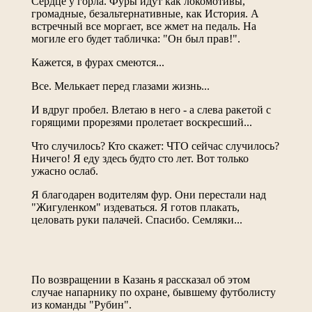
Сердце у горла. Фуры идут как локомотивы,
громадные, безальтернативные, как История. А
встречный все моргает, все жмет на педаль. На
могиле его будет табличка: "Он был прав!".
Кажется, в фурах смеются...
Все. Мелькает перед глазами жизнь...
И вдруг пробел. Влетаю в него - а слева ракетой с
горящими прорезями пролетает воскресший...
Что случилось? Кто скажет: ЧТО сейчас случилось?
Ничего! Я еду здесь будто сто лет. Вот только
ужасно ослаб.
Я благодарен водителям фур. Они перестали над
"Жигуленком" издеваться. Я готов плакать,
целовать руки палачей. Спасибо. Семляки...
По возвращении в Казань я рассказал об этом
случае напарнику по охране, бывшему футболисту
из команды "Рубин".