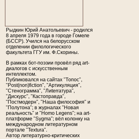
Рыдкин Юрий Анатольевич - родился
8 апреля 1979 года в городе Гомеле
(БССР). Учился на белорусском
отделении филологического
факультета ГГУ им. Ф.Скорины.
В рамках бот-поэзии провёл ряд art-
диалогов с искусственным
интеллектом.
Публиковался на сайтах "Топос",
"Post(non)fiction", "Артикуляция",
"Стенограмма", "Лиterraтура",
"Дискурс", "Кастоправда",
"Постмодерн", "Наша философия" и
"Полутона"; в журналах "Новая
реальность" и "Homo Legens"; на art-
платформе "Sygma"; вёл колонку на
международном литературном
портале "Textura".
Автор литературно-критических