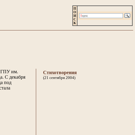
П
О
И
С
К
 РГПУ им.
Стихотворения
а. С декабря
(21 сентября 2004)
а под
стала