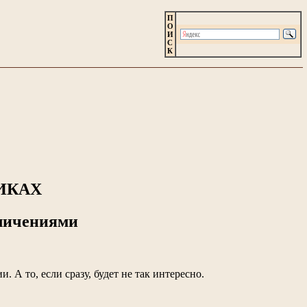
П
О
И
С
К
ИКАХ
личениями
. А то, если сразу, будет не так интересно.