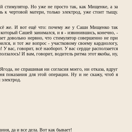
ый стимулятор. Но уже не просто так, как Мищенке, а за
 к чертовой матери, только электрод, уже стоит тыщу.
 всё же. И вот ещё что: почему же у Саши Мищенко так
который Сашей занимался, и я - извинившись, конечно, -
чает довольно нервно, что стимулятор совершенно не при
ился, и тот же вопрос - участковому своему кардиологу,
 У вас, говорит, всё наоборот. У вас сердце расползается
олзалось! И вам, говорит, водитель ритма этот якобы, ну,
года, не спрашивая ни согласия моего, ни отказа, вдруг
я показания для этой операции. Ну и не скажу, чтоб я
 электрод.
ния, да и все дела. Вот как бывает!