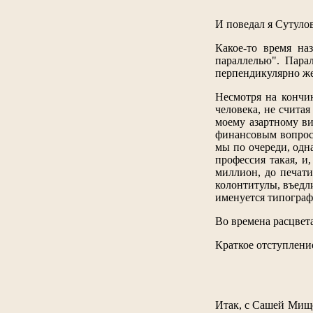
И поведал я Сутулов
Какое-то время на
параллелью". Парал
перпендикулярно ж
Несмотря на кончин
человека, не счита
моему азартному ви
финансовым вопроса
мы по очереди, одн
профессия такая, и
миллион, до печати
колонтитулы, въедли
именуется типографа
Во времена расцвета
Краткое отступление
Итак, с Сашей Мище