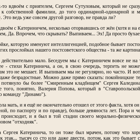
-то вдвоём с приятелем, Сергеем Сутуловым, который не сразу
 к собственной фамилии, до того ординарной-одинарной и м
ч
. Это ведь уже совсем другой разговор, не правда ли?
двоём с Катериничем, несколько оторвавшись от жён (хотя и на 
м, Да. Впрочем, что скрывать? Выпиваем... Эх! Да просто бухае
йке, которую именуют интеллигенцией, подобное бывает постоянн
угих прослойках нашего постсоветского общества - та же картина
и действительно мало. Беседуем мы с Катериничем вовсе не на 
ее - стихи Катеринича, а он, в свою очередь, терпеть не мо
ам это не мешает. И выпиваем мы не регулярно, но часто. И вот
 даже безрадостные. Можно даже прямо сказать: покойницкие те
, потянуло бы более "Смиренным кладбищем" Сергея Каледина
не того, понятно, Валерия Попова, который в "Ставропольско
ю команду "Динамо").
ла мать, и я ещё не окончательно отошел от этого факта, хотя он
ной, по паспорту и по правде), больше девяноста лет. Пора и 
 происходит, и я был в той стадии своего морально-физическ
ловом "отходняк".
 Сергея Катеринича, то он тоже был мрачен, потому что хоро
 этак... тысяч со сто или даже двести, потом, как это бывает 