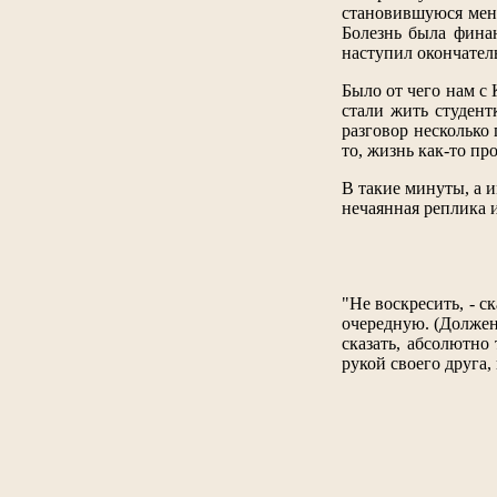
становившуюся мене
Болезнь была финан
наступил окончатель
Было от чего нам с
стали жить студент
разговор несколько 
то, жизнь как-то пр
В такие минуты, а и
нечаянная реплика 
"Не воскресить, - с
очередную. (Должен 
сказать, абсолютно
рукой своего друга,