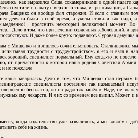
казались, как выразился Саша, сокамерниками в одной палате ка
еня спустили в палату с верхнего этажа, из реанимации, а Саша
рача Ващенко он вообще был старожил. И если с главным почти
ам девчата были в своё время, и уколы ставили как надо, и 
м-медленно! - прояснить некоторый деликатный момент. Во
ер... Дело в том, что при лечении сердечных заболеваний, и ар
е способствуют. И даже более круто: подавляют. Суровая девушка 
нам с Мищенко и пришлось сожительствовать. Сталкивались мы 
 испытывал трудности с трудоустройством, я его и взял в на
век хороший, специалист нормальный. Ему когда-то не повезло в
ю, от причастности к которой наша родная Советская Армия 
 и не пожелала.
е каша заварилась. Дело в том, что Мищенко стал первым б
ленинградские специалисты поставили так называемый искус
совершенно бесплатно; он на радостях зашёл к Наде, не знаю 
 нужных ему лекарств. И я их со временем все выпил. Может, и н
менту, когда издательство уже развалилось, а мы вдвоём с д
атывать себе на жизнь.
ок.