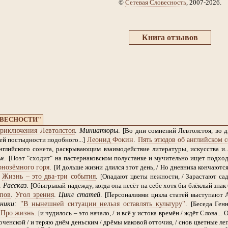
©
Сетевая Словесность
, 2007-2026.
Книга отзывов
ОВЕСНОСТИ"
риключения Левтолстоя
.
Миниатюры
.
[Во дни сомнений Левтолстоя, во 
Леонид Фокин
.
Пять этюдов об английском с
й постыдности подобного...]
глийского сонета, раскрывающим взаимодействие литературы, искусства и..
ья
.
[Поэт "сходит" на пастернаковском полустанке и мучительно ищет подход к
рнозёмного горя
.
[И дольше жизни длился этот день, / Но дневника кончаются 
.
Жизнь – это два-три события
.
[Опадают цветы нежности, / Зарастают сад
.
Рассказ
.
[Обыгрывай надежду, когда она несёт на себе хотя бы блёклый знак 
пов
.
Угол зрения
.
Цикл статей
.
[Персоналиями цикла статей выступают 
ники:
"В нынешней ситуации нельзя оставлять культуру"
.
[Беседа Ген
.
Про жизнь
.
[и чудилось – это начало, / и всё у истока времён / ждёт Слова... 
ченской / и теряю днём деньским / дрёмы маковой отточия, / снов цветные лепе