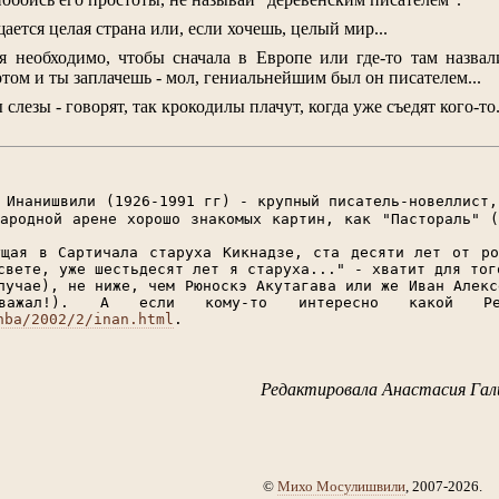
ается целая страна или, если хочешь, целый мир...
бя необходимо, чтобы сначала в Европе или где-то там назва
ом и ты заплачешь - мол, гениальнейшим был он писателем...
слезы - говорят, так крокодилы плачут, когда уже съедят кого-то
Инанишвили (1926-1991 гг) - крупный писатель-новеллист,
ародной арене хорошо знакомых картин, как "Пастораль" 
ущая в Сартичала старуха Кикнадзе, ста десяти лет от ро
свете, уже шестьдесят лет я старуха..." - хватит для тог
лучае), не ниже, чем Рюноскэ Акутагава или же Иван Алекс
ажал!). А если кому-то интересно какой Рева
hba/2002/2/inan.html
.
Редактировала Анастасия Гал
©
Михо Мосулишвили
, 2007-2026.