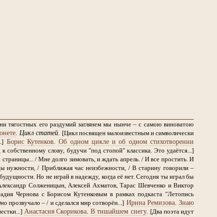
дни тягостных его раздумий заглянем мы нынче – с самою виноватою
онете
.
Цикл статей
.
[Цикл посвящен малоизвестным и символически
Борис Кутенков
.
Об одном цикле и об одном стихотворении
.]
 собственному слову, будучи "под стопой" классика. Это удаётся...]
страницы... / Мне долго зимовать, и ждать апрель. / И все простить. И
ы нужности, / Приближая час неизбежности, / В старину говорили –
будущности. Но не играй в надежду, когда её нет. Сегодня ты играл бы
Александр Солженицын, Алексей Ахматов, Тарас Шевченко и Виктор
надия Чернова с Борисом Кутенковым в рамках подкаста "Летопись
Ирина Ремизова
.
Знаю
Оно прозвучало – / и сделался мир сотворён...]
Анастасия Скорикова
.
В тишайшем снегу
.
стки...]
[Два поэта идут