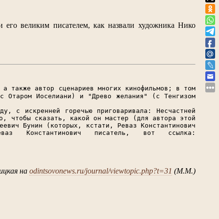
ли его великим писателем, как назвали художника Нико
.
 а также автор сценариев многих кинофильмов; в том
(с Отаром Иоселиани) и "Древо желания" (с Тенгизом
ду, с искренней горечью приговаривала: Несчастней
о, чтобы сказать, какой он мастер (для автора этой
еевич Бунин (которых, кстати, Реваз Константинович
з Константинович писатель, вот ссылка:
ицкая на
odintsovonews.ru/journal/viewtopic.php?t=31
(М.М.)