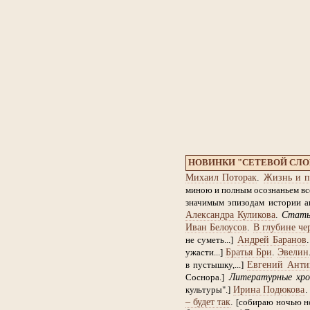
НОВИНКИ "СЕТЕВОЙ СЛ
Михаил Поторак
.
Жизнь и п
миною и полным осознаньем все
значимым эпизодам истории ан
Александра Куликова
.
Стат
Иван Белоусов
.
В глубине че
Андрей Баранов
не суметь...]
Братья Бри
.
Эвелин
ужасти...]
Евгений Анти
в пустышку,...]
Литературные хро
Соснора.]
Ирина Подюкова
культуры".]
– будет так
.
[собираю ночью но