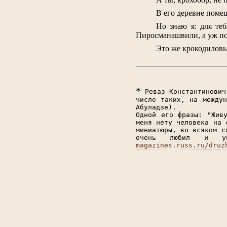
В его деревне помещ
Но знаю я: для те
Пиросманашвили, а уж пот
Это же крокодиловы 
*
Реваз Константинович 
числе таких, на междун
Абуладзе).
Одной его фразы: "Жив
меня нету человека на 
миниатюры, во всяком с
очень любил и ув
magazines.russ.ru/druz