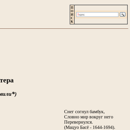
П
О
И
С
К
тера
*
швили
)
Снег согнул бамбук,
Словно мир вокруг него
Перевернулся.
(Мацуо Басё - 1644-1694).