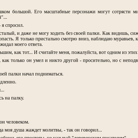
шком большой. Его масштабные персонажи могут сотрясти мир
"...
- я спросил.
Усталый, и даже не могу ходить без своей палки. Как видишь, сиж
попасть. Я только пристально смотрю вниз, наблюдаю муравьев, к
ожидал моего ответа.
ьшим, как тот... И считайте меня, пожалуйста, вот одним из этих 
, как только он умел и никто другой - просительно, но с непо
оей палки начал подниматься.
едленно.
...
сь на палку.
он человеком.
да моя душа жаждет молитвы, - так он говорил...
побоись его простоты, не называй "деревенским писателем".