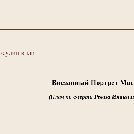
осулишвили
Внезапный Портрет Мас
(Плач по смерти Реваза Инани