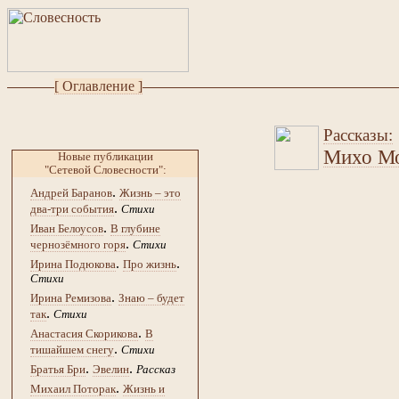
[ Оглавление ]
Рассказы:
Михо М
Новые публикации
"Сетевой Словесности":
.
Андрей Баранов
Жизнь – это
.
два-три события
Стихи
.
Иван Белоусов
В глубине
.
чернозёмного горя
Стихи
.
.
Ирина Подюкова
Про жизнь
Стихи
.
Ирина Ремизова
Знаю – будет
.
так
Стихи
.
Анастасия Скорикова
В
.
тишайшем снегу
Стихи
.
.
Братья Бри
Эвелин
Рассказ
.
Михаил Поторак
Жизнь и