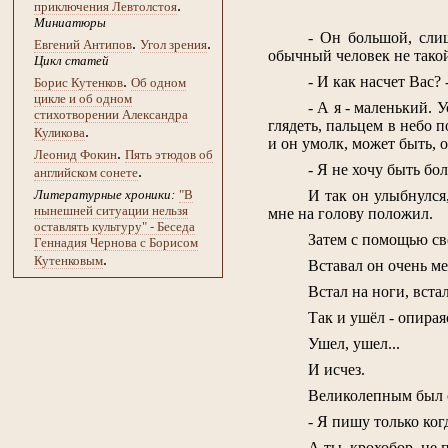
.
приключения Левтолстоя
Миниатюры
- Он большой, сли
.
.
Евгений Антипов
Угол зрения
обычный человек не такой
Цикл статей
- И как насчет Вас? 
.
Борис Кутенков
Об одном
цикле и об одном
- А я - маленький. 
стихотворении Александра
глядеть, пальцем в небо 
.
Куликова
и он умолк, может быть, 
.
Леонид Фокин
Пять этюдов об
- Я не хочу быть бол
.
английском сонете
И так он улыбнулся
Литературные хроники:
"В
нынешней ситуации нельзя
мне на голову положил.
оставлять культуру" - Беседа
Затем с помощью св
Геннадия Чернова с Борисом
.
Кутенковым
Вставал он очень м
Встал на ноги, встал
Так и ушёл - опирая
Ушел, ушел...
И исчез.
Великолепным был 
- Я пишу только ког
А ты, крохобор, не 