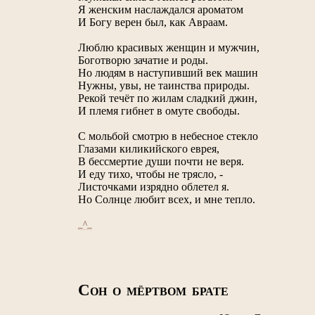
Я женским наслаждался ароматом
И Богу верен был, как Авраам.
Люблю красивых женщин и мужчин,
Боготворю зачатие и роды.
Но людям в наступивший век машин
Нужны, увы, не таинства природы.
Рекой течёт по жилам сладкий джин,
И племя гибнет в омуте свободы.
С мольбой смотрю в небесное стекло
Глазами киликийского еврея,
В бессмертие души почти не веря.
И еду тихо, чтобы не трясло, -
Листочками изрядно облетел я.
Но Солнце любит всех, и мне тепло.
_^_
С
ОН О МЁРТВОМ БРАТЕ