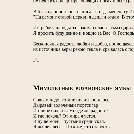
не пеклась о квартире, болящих ногах и была ра
В благодарность она написала тогда меценату И
"На ремонт старой церкви я деньги отдам. В эт
Истребляя народы за ложную власть, тьма царила
Я просить буду денно и нощно за Вас. О Господь
Бесконечная радость любви и добра, воплощаясь
из источника веры рекою текла и срывалась с п
_^_
М
ИМОЛЕТНЫЕ РОЗАНОВСКИЕ ЯМБЫ
Совсем недолго мне носить осталось
Дырявый золоченый портсигар
И новое пальто... Но где же радость?
И где печаль? От мира я устал.
В душе моей - пустыня среди скал.
Я вышел весь... Похоже, это старость.