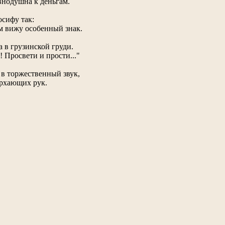
внодушна к деньгам.
осифу так:
ом вижу особенный знак.
 в грузинской груди.
! Просвети и прости..."
 в торжественный звук,
орхающих рук.