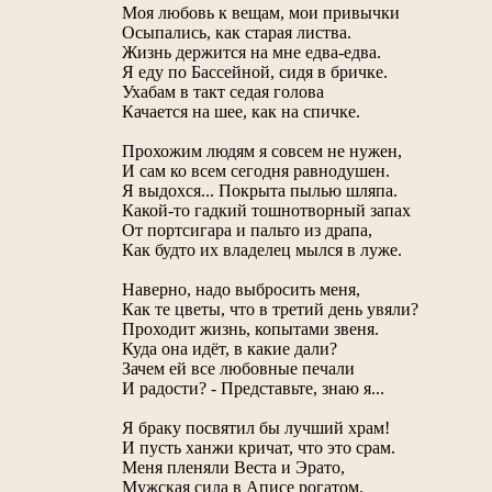
Моя любовь к вещам, мои привычки
Осыпались, как старая листва.
Жизнь держится на мне едва-едва.
Я еду по Бассейной, сидя в бричке.
Ухабам в такт седая голова
Качается на шее, как на спичке.
Прохожим людям я совсем не нужен,
И сам ко всем сегодня равнодушен.
Я выдохся... Покрыта пылью шляпа.
Какой-то гадкий тошнотворный запах
От портсигара и пальто из драпа,
Как будто их владелец мылся в луже.
Наверно, надо выбросить меня,
Как те цветы, что в третий день увяли?
Проходит жизнь, копытами звеня.
Куда она идёт, в какие дали?
Зачем ей все любовные печали
И радости? - Представьте, знаю я...
Я браку посвятил бы лучший храм!
И пусть ханжи кричат, что это срам.
Меня пленяли Веста и Эрато,
Мужская сила в Аписе рогатом.