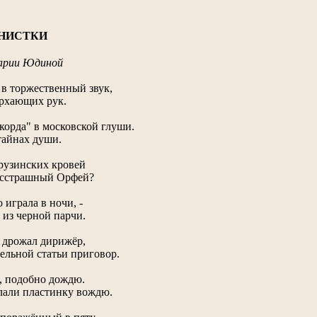
НИСТКИ
арии Юдиной
 в торжественный звук,
орхающих рук.
орда" в московской глуши.
тайнах души.
грузинских кровей
бесстрашный Орфей?
играла в ночи, -
 из черной парчи.
а дрожал дирижёр,
ельной статьи приговор.
и, подобно дождю.
слали пластинку вождю.