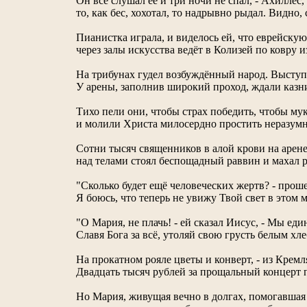
Он всё слушал её и три ночи не спал, - Ахиллес
то, как бес, хохотал, то надрывно рыдал. Видно, с
Пианистка играла, и виделось ей, что еврейскую
через залы искусства ведёт в Колизей по ковру и
На трибунах гудел возбуждённый народ. Выступ
У арены, заполнив широкий проход, ждали казн
Тихо пели они, чтобы страх победить, чтобы му
и молили Христа милосердно простить неразумны
Сотни тысяч священников в алой крови на арене
над телами стоял беспощадный раввин и махал 
"Сколько будет ещё человеческих жертв? - проше
Я боюсь, что теперь не увижу Твой свет в этом м
"О Мария, не плачь! - ей сказал Иисус, - Мы еди
Славя Бога за всё, утоляй свою грусть белым хл
На прокатном рояле цветы и конверт, - из Кремл
Двадцать тысяч рублей за прощальный концерт 
Но Мария, живущая вечно в долгах, помогавшая