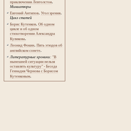
.
приключения Левтолстоя
Миниатюры
.
.
Евгений Антипов
Угол зрения
Цикл статей
.
Борис Кутенков
Об одном
цикле и об одном
стихотворении Александра
.
Куликова
.
Леонид Фокин
Пять этюдов об
.
английском сонете
Литературные хроники:
"В
нынешней ситуации нельзя
оставлять культуру" - Беседа
Геннадия Чернова с Борисом
.
Кутенковым