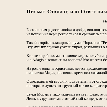
П
С
О
ИСЬМО
ТАЛИНУ, ИЛИ
ТВЕТ ПИА
М
Бесконечная радость любви и добра, воплощаясь
из источника веры рекою текла и срывалась с п
Тихой скорбью клавирный шумел Иордан из "Рек
Эту музыку слушал усатый тиран, размышляя о 
Кто же лирой посмел за живое задеть полубога 
и в Adagio высшие силы воспеть? Кто же этот 
На рояле одна из Христовых невест вдохновенно 
пианистка Мария, носившая крест под хламидой
Оркестранты ей вторили, дух затаив, и от страх
повторяя в душе этот грустный мотив как расстр
Звуки Моцарта тихо являлись на свет, шелестел
Лишь к утру записав этот слёзный концерт, ото