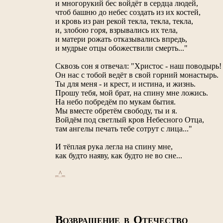
и многорукий бес войдёт в сердца людей,
чтоб башню до небес создать из их костей,
и кровь из ран рекой текла, текла, текла,
и, злобою горя, взрывались их тела,
и матери рожать отказывались впредь,
и мудрые отцы обожествили смерть..."
Сквозь сон я отвечал: "Христос - наш поводырь!
Он нас с тобой ведёт в свой горний монастырь.
Ты для меня - и крест, и истина, и жизнь.
Прошу тебя, мой брат, на спину мне ложись.
На небо побредём по мукам бытия.
Мы вместе обретём свободу, ты и я.
Войдём под светлый кров Небесного Отца,
там ангелы печать тебе сотрут с лица..."
И тёплая рука легла на спину мне,
как будто наяву, как будто не во сне...
_^_
В
О
ОЗВРАЩЕНИЕ В
ТЕЧЕСТВО