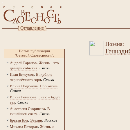
[ Оглавление ]
Поэзия:
Геннади
Новые публикации
"Сетевой Словесности":
.
Андрей Баранов
Жизнь – это
.
два-три события
Стихи
.
Иван Белоусов
В глубине
.
чернозёмного горя
Стихи
.
.
Ирина Подюкова
Про жизнь
Стихи
.
Ирина Ремизова
Знаю – будет
.
так
Стихи
.
Анастасия Скорикова
В
.
тишайшем снегу
Стихи
.
.
Братья Бри
Эвелин
Рассказ
.
Михаил Поторак
Жизнь и