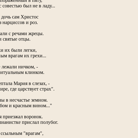
, поражённый в пяту,
 совестью был не в ладу...
 дочь сам Христос
з нарциссов и роз.
али с речами жрецы.
и святые отцы.
ки их были легки,
м врагам их грехи...
 лежали ничком, -
ритуальным клинком.
птала Мария в слезах, -
ире, где царствует страх".
ны в несчастье земном.
ебом и красным вином..."
я приезжал воронок.
пианистке прислал полубог.
 ссыльным "врагам",