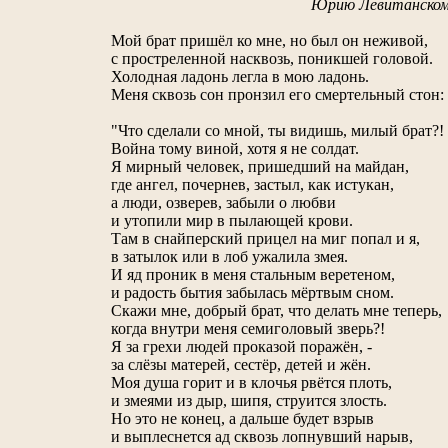
Юрию Левитанском
Мой брат пришёл ко мне, но был он неживой,
с простреленной насквозь, поникшей головой.
Холодная ладонь легла в мою ладонь.
Меня сквозь сон пронзил его смертельный стон:
"Что сделали со мной, ты видишь, милый брат?!
Война тому виной, хотя я не солдат.
Я мирный человек, пришедший на майдан,
где ангел, почернев, застыл, как истукан,
а люди, озверев, забыли о любви
и утопили мир в пылающей крови.
Там в снайперский прицел на миг попал и я,
в затылок или в лоб ужалила змея.
И яд проник в меня стальным веретеном,
и радость бытия забылась мёртвым сном.
Скажи мне, добрый брат, что делать мне теперь,
когда внутри меня семиголовый зверь?!
Я за грехи людей проказой поражён, -
за слёзы матерей, сестёр, детей и жён.
Моя душа горит и в клочья рвётся плоть,
и змеями из дыр, шипя, струится злость.
Но это не конец, а дальше будет взрыв
и выплеснется ад сквозь лопнувший нарыв,