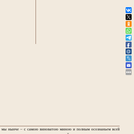
ем мы нынче – с самою виноватою миною и полным осознаньем всей