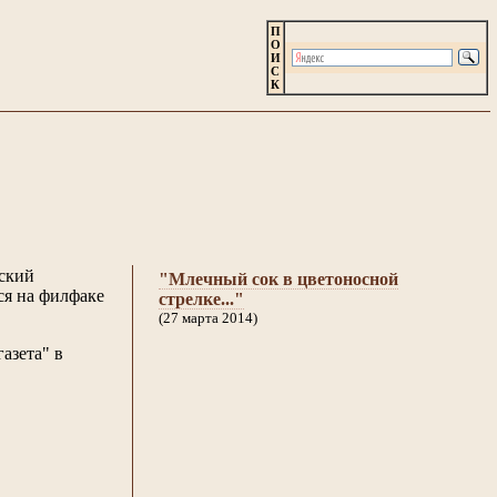
П
О
И
С
К
кский
"Млечный сок в цветоносной
ся на филфаке
стрелке..."
(27 марта 2014)
азета" в