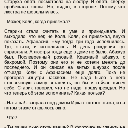
Старуха опять посмотрела на люстру. И опять сверху
пробежала кошка. Но, видно, в стороне. Потому что
люстра не шевельнулась.
- Может, Коля, когда приезжал?
Старики стали считать в уме и прикидывать. И
выходило, что нет, не Коля. Коля, он приезжал, внука
показать. Афанасия. Ему тогда три года исполнилось.
Тут, кстати, и исполнилось. И день рождения тут
справляли. А люстры тогда еще в доме не было. Абажур
был. Послевоенный розовый. Красивый абажур, с
бахромой. Поэтому они его и не хотели менять до
последнего. И он свисал на витых шнурах после
отъезда Коли с Афанасием еще долго. Пока не
прогорел изнутри насквозь. Не надо было в него
стосвечовую лампу вставлять, он бы и сейчас висел
себе. Старик говорил, что не надо, предупреждал. Но
что теперь об этом вспоминать? Какая польза?
- Наташа! - заорала под домом Ирка с пятого этажа, и на
пятом этаже открылось окно.
- Что?
- Ты зачем окно открываешь? В форточку выглянуть не