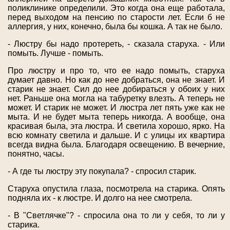
поликлинике определили. Это когда она еще работала,
перед выходом на пенсию по старости лет. Если б не
аллергия, у них, конечно, была бы кошка. А так не было.
- Люстру бы надо протереть, - сказала старуха. - Или
помыть. Лучше - помыть.
Про люстру и про то, что ее надо помыть, старуха
думает давно. Но как до нее добраться, она не знает. И
старик не знает. Сил до нее добираться у обоих у них
нет. Раньше она могла на табуретку влезть. А теперь не
может. И старик не может. И люстра лет пять уже как не
мыта. И не будет мыта теперь никогда. А вообще, она
красивая была, эта люстра. И светила хорошо, ярко. На
всю комнату светила и дальше. И с улицы их квартира
всегда видна была. Благодаря освещению. В вечерние,
понятно, часы.
- А где ты люстру эту покупала? - спросил старик.
Старуха опустила глаза, посмотрела на старика. Опять
подняла их - к люстре. И долго на нее смотрела.
- В "Светлячке"? - спросила она то ли у себя, то ли у
старика.