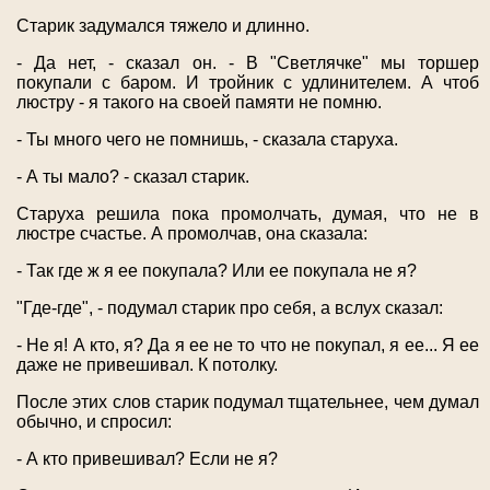
Старик задумался тяжело и длинно.
- Да нет, - сказал он. - В "Светлячке" мы торшер
покупали с баром. И тройник с удлинителем. А чтоб
люстру - я такого на своей памяти не помню.
- Ты много чего не помнишь, - сказала старуха.
- А ты мало? - сказал старик.
Старуха решила пока промолчать, думая, что не в
люстре счастье. А промолчав, она сказала:
- Так где ж я ее покупала? Или ее покупала не я?
"Где-где", - подумал старик про себя, а вслух сказал:
- Не я! А кто, я? Да я ее не то что не покупал, я ее... Я ее
даже не привешивал. К потолку.
После этих слов старик подумал тщательнее, чем думал
обычно, и спросил:
- А кто привешивал? Если не я?