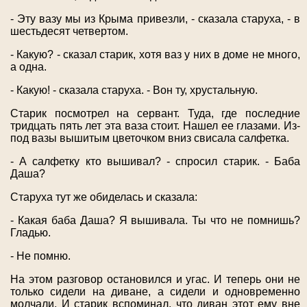
- Эту вазу мы из Крыма привезли, - сказала старуха, - в
шестьдесят четвертом.
- Какую? - сказал старик, хотя ваз у них в доме не много,
а одна.
- Какую! - сказала старуха. - Вон ту, хрустальную.
Старик посмотрел на сервант. Туда, где последние
тридцать пять лет эта ваза стоит. Нашел ее глазами. Из-
под вазы вышитым цветочком вниз свисала салфетка.
- А салфетку кто вышивал? - спросил старик. - Баба
Даша?
Старуха тут же обиделась и сказала:
- Какая баба Даша? Я вышивала. Ты что не помнишь?
Гладью.
- Не помню.
На этом разговор остановился и угас. И теперь они не
только сидели на диване, а сидели и одновременно
молчали. И старик вспоминал, что диван этот ему вне