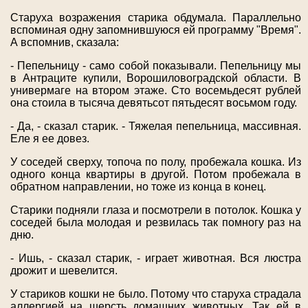
Старуха возражения старика обдумала. Параллельно
вспоминая одну запомнившуюся ей программу "Время".
А вспомнив, сказала:
- Пепельницу - само собой показывали. Пепельницу мы
в Антраците купили, Ворошиловоградской области. В
универмаге на втором этаже. Сто восемьдесят рублей
она стоила в тысяча девятьсот пятьдесят восьмом году.
- Да, - сказал старик. - Тяжелая пепельница, массивная.
Еле я ее довез.
У соседей сверху, топоча по полу, пробежала кошка. Из
одного конца квартиры в другой. Потом пробежала в
обратном направлении, но тоже из конца в конец.
Старики подняли глаза и посмотрели в потолок. Кошка у
соседей была молодая и резвилась так помногу раз на
дню.
- Ишь, - сказал старик, - играет животная. Вся люстра
дрожит и шевелится.
У стариков кошки не было. Потому что старуха страдала
аллергией на шерсть домашних животных. Так ей в