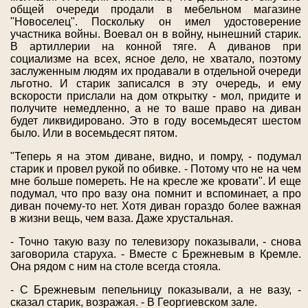
общей очереди продали в мебельном магазине
"Новоселец". Поскольку он имел удостоверение
участника войны. Воевал он в войну, нынешний старик.
В артиллерии на конной тяге. А диванов при
социализме на всех, ясное дело, не хватало, поэтому
заслуженным людям их продавали в отдельной очереди
льготно. И старик записался в эту очередь, и ему
вскорости прислали на дом открытку - мол, придите и
получите немедленно, а не то ваше право на диван
будет ликвидировано. Это в году восемьдесят шестом
было. Или в восемьдесят пятом.
"Теперь я на этом диване, видно, и помру, - подумал
старик и провел рукой по обивке. - Потому что не на чем
мне больше помереть. Не на кресле же кровати". И еще
подумал, что про вазу она помнит и вспоминает, а про
диван почему-то нет. Хотя диван гораздо более важная
в жизни вещь, чем ваза. Даже хрустальная.
- Точно такую вазу по телевизору показывали, - снова
заговорила старуха. - Вместе с Брежневым в Кремле.
Она рядом с ним на столе всегда стояла.
- С Брежневым пепельницу показывали, а не вазу, -
сказал старик, возражая. - В Георгиевском зале.