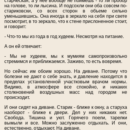
старческая, а у нее вообще не поймешь - то ли пробор
на голове, то ли лысина. И подсохли они оба совсем по-
стариковски, со всех сторон в объеме сильно
уменьшившись. Она иногда в зеркало на себя при свете
посмотрит, в то зеркало, что к стене прислоненное стоит,
и говорит:
- Что-то мы из года в год худеем. Несмотря на питание.
А он ей отвечает:
- Мы не худеем, мы к мумиям самопроизвольно
стремимся и приближаемся. Заживо, то есть вовремя.
Но сейчас им обоим хорошо. На диване. Потому что
болезни не дают о себе знать, и давление находится в
пределах установленной участковым врачом нормы.
Видимо, в атмосфере все спокойно, и никаких
столкновений воздушных масс над городом не
происходит.
И они сидят на диване. Старик - ближе к окну, а старуха
наоборот - ближе к двери. Дел у них никаких нет.
Свобода. Тишина и уют. Горячего поели, тарелки
вымыли и все. Можно заслуженно отдыхать. И они,
естественно, отдыхают. На диване.