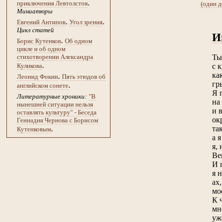
.
приключения Левтолстоя
(один 
Миниатюры
.
.
Евгений Антипов
Угол зрения
Цикл статей
И
.
Борис Кутенков
Об одном
цикле и об одном
Ты
стихотворении Александра
.
с 
Куликова
ка
.
Леонид Фокин
Пять этюдов об
гр
.
английском сонете
Я 
Литературные хроники:
"В
на
нынешней ситуации нельзя
и 
оставлять культуру" - Беседа
ок
Геннадия Чернова с Борисом
та
.
Кутенковым
а 
я,
Ве
И 
я 
ах
мо
К 
мн
уж