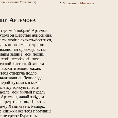
день из жизни Мальвины)
*
Мальвина - Мальвине
А
ЩУ
РТЕМОНА
 где, мой добрый Артемон
кудрявой шерстью абиссинца,
к ты любил скакать-беситься,
ызть ножки моего трюмо.
помню, ты однажды встал
 лапы задние, мой песик,
в этой несобачьей позе
руглой кисточкой хвоста
к восхитительно махал,
я тебя отвергла подло,
 начитавшись Леопольда,
нерой куталась в меха.
плетку тонкую плести
начала, мой милый пудель,
, Артемон, давай забудем
е предательство. Прости.
чему Хемингуэй, Ремарк,
е книжки без тебя противны,
е не греют Буратины