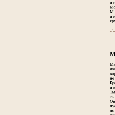
и 
Мо
Мн
и 
кр
_^_
Ма
ло
во
не
Бр
и 
Ты
ты
Он
пу
но