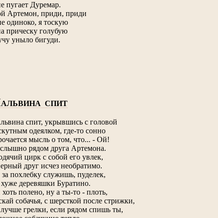
не пугает Дуремар.
й Артемон, приди, приди
е одиноко, я тоскую
на прическу голубую
учу уныло бигуди.
М
АЛЬВИНА СПИТ
львина спит, укрывшись с головой
скутным одеялком, где-то сонно
рочается мысль о том, что... - Ой!
 слышно рядом друга Артемона.
одячий цирк с собой его увлек,
верный друг исчез необратимо.
 за похлебку служишь, пуделек,
 хуже деревяшки Буратино.
 хоть полено, ну а ты-то - плоть,
скай собачья, с шерсткой после стрижки,
 лучше грелки, если рядом спишь ты,