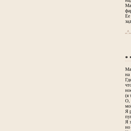
на
Ма
фа
Ее
за
_^_
* 
Ма
на
Гд
чт
но
(я 
О,
мо
Я 
пу
Я 
но