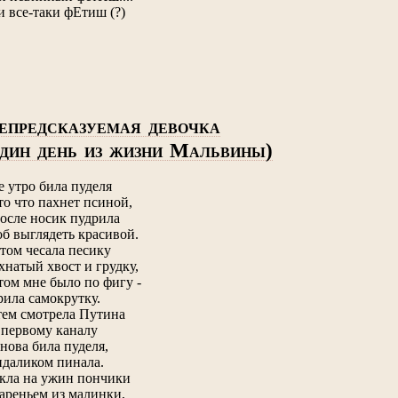
и все-таки фЕтиш (?)
ЕПРЕДСКАЗУЕМАЯ ДЕВОЧКА
М
)
ДИН ДЕНЬ ИЗ ЖИЗНИ
АЛЬВИНЫ
е утро била пуделя
 то что пахнет псиной,
после носик пудрила
об выглядеть красивой.
том чесала песику
хнатый хвост и грудку,
том мне было по фигу -
рила самокрутку.
тем смотрела Путина
 первому каналу
снова била пуделя,
ндаликом пинала.
кла на ужин пончики
вареньем из малинки,