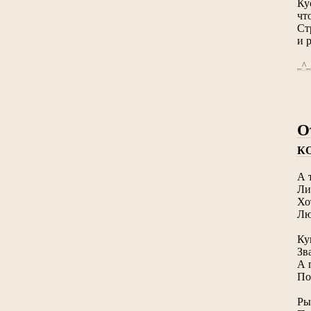
Ку
чт
Ст
и 
_^_
О
К
А 
Ли
Хо
Лю
Ку
Зв
А 
По
Ры