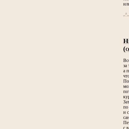
ил
_^_
Н
(
О
Вс
за
а 
чт
По
мо
по
ку
За
по
и 
са
Пе
с 