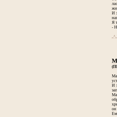
ла
жи
И 
на
Я 
- 
_^_
(П
Ма
ус
И 
за
Ма
об
хр
он
Ем