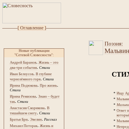
[ Оглавление ]
Поэзия:
Мальвин
Новые публикации
"Сетевой Словесности":
.
Андрей Баранов
Жизнь – это
.
два-три события
Стихи
СТИ
.
Иван Белоусов
В глубине
.
чернозёмного горя
Стихи
.
.
Ирина Подюкова
Про жизнь
Стихи
*
Ищу Ар
.
Ирина Ремизова
Знаю – будет
*
Мальви
.
так
Стихи
*
Мальви
.
Анастасия Скорикова
В
*
Ответ 
.
тишайшем снегу
Стихи
который
.
.
Братья Бри
Эвелин
Рассказ
*
Мальви
.
Михаил Поторак
Жизнь и
*
Непред