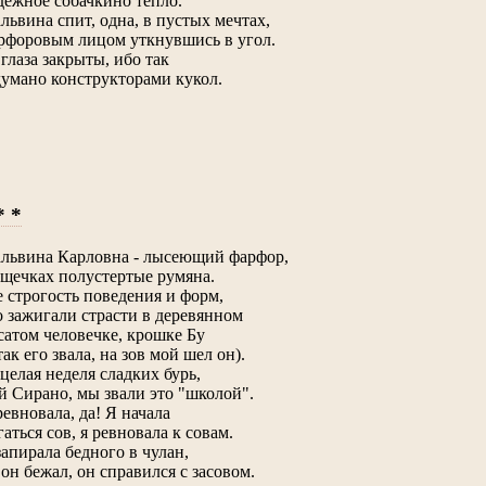
дежное собачкино тепло.
львина спит, одна, в пустых мечтах,
рфоровым лицом уткнувшись в угол.
 глаза закрыты, ибо так
думано конструкторами кукол.
* *
львина Карловна - лысеющий фарфор,
 щечках полустертые румяна.
е строгость поведения и форм,
о зажигали страсти в деревянном
сатом человечке, крошке Бу
так его звала, на зов мой шел он).
 целая неделя сладких бурь,
й Сирано, мы звали это "школой".
ревновала, да! Я начала
гаться сов, я ревновала к совам.
запирала бедного в чулан,
 он бежал, он справился с засовом.