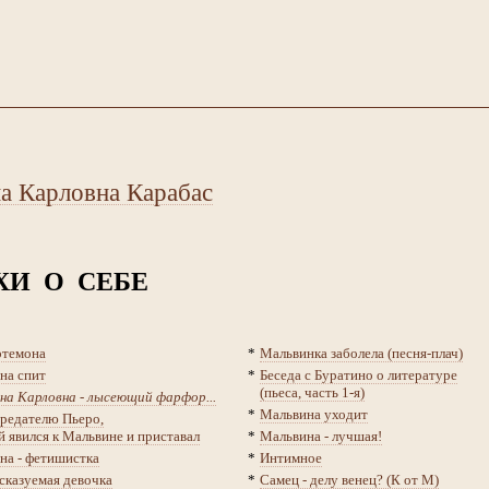
а Карловна Карабас
ХИ О СЕБЕ
темона
*
Мальвинка заболела (песня-плач)
на спит
*
Беседа с Буратино о литературе
(пьеса, часть 1-я)
на Карловна - лысеющий фарфор...
*
Мальвина уходит
предателю Пьеро,
 явился к Мальвине и приставал
*
Мальвина - лучшая!
на - фетишистка
*
Интимное
сказуемая девочка
*
Самец - делу венец? (К от М)