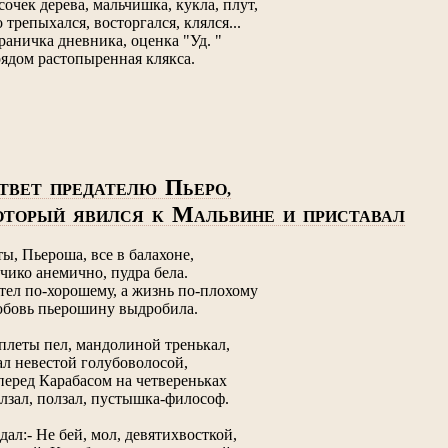
сочек дерева, мальчишка, кукла, плут,
о трепыхался, восторгался, клялся...
раничка дневника, оценка "Уд. "
рядом растопыренная клякса.
П
ТВЕТ ПРЕДАТЕЛЮ
ЬЕРО,
М
ОТОРЫЙ ЯВИЛСЯ К
АЛЬВИНЕ И ПРИСТАВАЛ
ты, Пьероша, все в балахоне,
чико анемично, пудра бела.
тел по-хорошему, а жизнь по-плохому
бовь пьерошину выдробила.
плеты пел, мандолиной тренькал,
ал невестой голубоволосой,
перед Карабасом на четвереньках
лзал, ползал, пустышка-философ.
дал:- Не бей, мол, девятихвосткой,