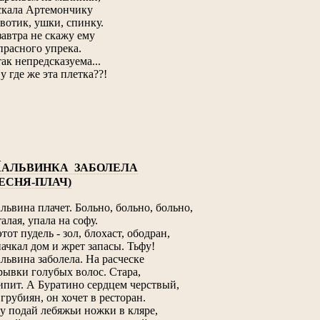
скала Артемончику
вотик, ушки, спинку.
завтра не скажу ему
прасного упрека.
так непредсказуема...
Ну где же эта плетка??!
М
АЛЬВИНКА ЗАБОЛЕЛА
ЕСНЯ-ПЛАЧ)
львина плачет. Больно, больно, больно,
талая, упала на софу.
этот пудель - зол, блохаст, ободран,
пачкал дом и жрет запасы. Тьфу!
львина заболела. На расческе
рывки голубых волос. Стара,
ипит. А Буратино сердцем черствый,
 грубиян, он хочет в ресторан.
у подай лебяжьи ножки в кляре,