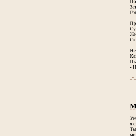
По
За
Го
Пр
Су
Жи
Ск
Не
Ка
Пь
- 
_^_
Уе
я 
Ты
мо