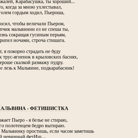
жалей, Карабасушка, ты хороший...
то, когда за мною ухлестывал,
голем гордым ходил, Пьероша,
осил, чтобы величали Пьером,
пчик мальвинин ел не спеша ты,
знь сокращая гусиным перьям,
рипел ночами, строча стишата.
т, я покорно страдать не буду
к трус-ягненок в крыловских баснях,
ероше скалкой размажу пудру.
Не лезь к Мальвине, подкарабасник!
М
АЛЬВИНА - ФЕТИШИСТКА
зжает Пьеро - я белье не стираю,
его полотенцем бедро вытираю.
 Мальвинку простишь, если часом заметишь
й невинный фетИш....