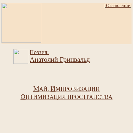
[
Оглавление
]
Поэзия:
Анатолий Гринвальд
М
И
АЙ.
МПРОВИЗАЦИИ
О
ПТИМИЗАЦИЯ ПРОСТРАНСТВА