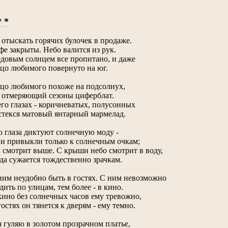
* *
 отыскать горячих булочек в продаже.
фе закрыты. Небо валится из рук.
довым солнцем все пропитано, и даже
цо любимого повернуто на юг.
цо любимого похоже на подсолнух,
 отмеряющий сезоны циферблат.
его глазах - коричневатых, полусонных
стекся матовый янтарный мармелад.
о глаза диктуют солнечную моду -
и привыкли только к солнечным очкам;
 смотрит выше. С крыши небо смотрит в воду,
да сужается тождественно зрачкам.
ним неудобно быть в гостях. С ним невозможно
дить по улицам, тем более - в кино.
кино без солнечных часов ему тревожно,
гостях он тянется к дверям - ему темно.
я гуляю в золотом прозрачном платье,