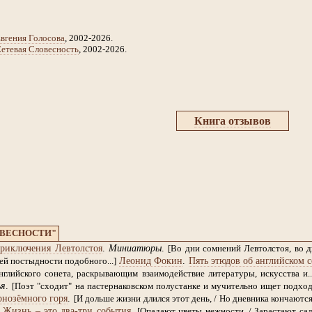
вгения Голосова
, 2002-2026.
етевая Словесность
, 2002-2026.
Книга отзывов
ОВЕСНОСТИ"
риключения Левтолстоя
.
Миниатюры
.
[Во дни сомнений Левтолстоя, во 
Леонид Фокин
.
Пять этюдов об английском с
й постыдности подобного...]
глийского сонета, раскрывающим взаимодействие литературы, искусства и..
ья
.
[Поэт "сходит" на пастернаковском полустанке и мучительно ищет подход к
рнозёмного горя
.
[И дольше жизни длился этот день, / Но дневника кончаются 
.
Жизнь – это два-три события
.
[Опадают цветы нежности, / Зарастают сад