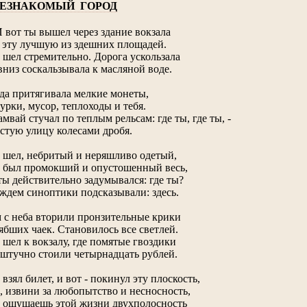
ЕЗНАКОМЫЙ ГОРОД
.И вот ты вышел через здание вокзала
 эту лучшую из здешних площадей.
 шел стремительно. Дорога ускользала
вниз соскальзывала к масляной воде.
да притягивала мелкие монеты,
урки, мусор, теплоходы и тебя.
амвай стучал по теплым рельсам: где ты, где ты, -
стую улицу колесами дробя.
 шел, небритый и неряшливо одетый,
 был промокший и опустошенный весь,
ты действительно задумывался: где ты?
ждем синоптики подсказывали: здесь.
 с неба вторили пронзительные крики
ябших чаек. Становилось все светлей.
 шел к вокзалу, где помятые гвоздики
штучно стоили четырнадцать рублей.
 взял билет, и вот - покинул эту плоскость,
, извини за любопытство и несносность,
 ощущаешь этой жизни двухполосность