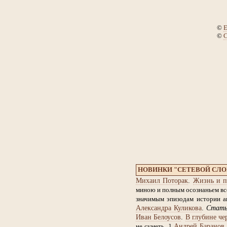
©
Е
©
С
НОВИНКИ "СЕТЕВОЙ СЛ
Михаил Поторак
.
Жизнь и п
миною и полным осознаньем все
значимым эпизодам истории ан
Александра Куликова
.
Стат
Иван Белоусов
.
В глубине че
Андрей Баранов
не суметь...]