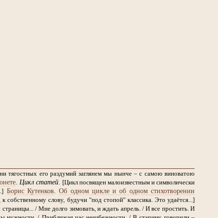
дни тягостных его раздумий заглянем мы нынче – с самою виноватою
онете
.
Цикл статей
.
[Цикл посвящен малоизвестным и символически
Борис Кутенков
.
Об одном цикле и об одном стихотворении
.]
 собственному слову, будучи "под стопой" классика. Это удаётся...]
страницы... / Мне долго зимовать, и ждать апрель. / И все простить. И
ы нужности, / Приближая час неизбежности, / В старину говорили –