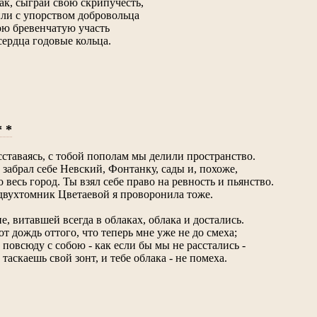
ак, сыграй свою скрипучесть,
ли с упорством добровольца
ю бревенчатую участь
сердца годовые кольца.
* *
сставаясь, с тобой пополам мы делили пространство.
 забрал себе Невский, Фонтанку, сады и, похоже,
о весь город. Ты взял себе право на ревность и пьянство.
двухтомник Цветаевой я проворонила тоже.
е, витавшей всегда в облаках, облака и достались.
от дождь оттого, что теперь мне уже не до смеха;
 повсюду с собою - как если бы мы не расстались -
 таскаешь свой зонт, и тебе облака - не помеха.