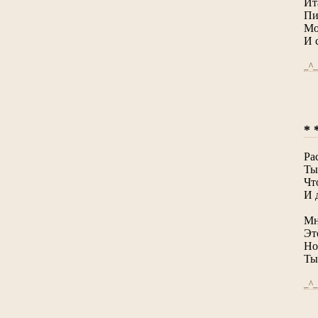
Ит
Пи
Мо
И 
_^_
* 
Ра
Ты
Чт
И 
Мн
Эт
Но
Ты
_^_