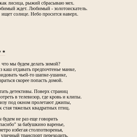
 как лисица, рыжий сбрасываю мех.
бимый ждет. Любимый - золотоискатель.
 ищет солнце. Небо просится наверх.
* *
А что мы будем делать зимой?
Из каш отдавать предпочтенье манке,
видовать чьей-то шапке-ушанке,
араться скорее попасть домой.
тать детективы. Поверх страниц
отреть в телевизор, где кровь и клипы.
изу под окном пролетают джипы,
к стая тяжелых квадратных птиц.
 будем не раз еще говорить
пасибо" за бабушкино варенье,
метро избегая столпотворенья,
 уличный транспорт переходить,