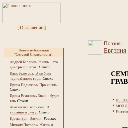
[ Оглавление ]
Поэзия:
Евгения
Новые публикации
"Сетевой Словесности":
.
Андрей Баранов
Жизнь – это
.
два-три события
Стихи
СЕМ
.
Иван Белоусов
В глубине
.
чернозёмного горя
Стихи
ГРА
.
.
Ирина Подюкова
Про жизнь
Стихи
.
Ирина Ремизова
Знаю – будет
*
НЕЗНА
.
так
Стихи
*
МОЯ Д
.
Анастасия Скорикова
В
*
Расстав
.
тишайшем снегу
Стихи
.
.
Братья Бри
Эвелин
Рассказ
.
Михаил Поторак
Жизнь и