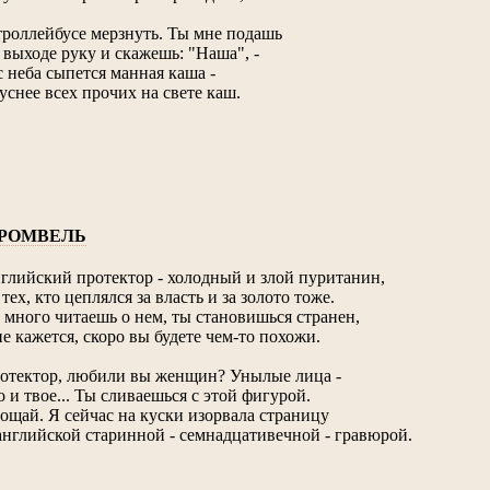
троллейбусе мерзнуть. Ты мне подашь
 выходе руку и скажешь: "Наша", -
с неба сыпется манная каша -
уснее всех прочих на свете каш.
РОМВЕЛЬ
глийский протектор - холодный и злой пуританин,
 тех, кто цеплялся за власть и за золото тоже.
 много читаешь о нем, ты становишься странен,
е кажется, скоро вы будете чем-то похожи.
отектор, любили вы женщин? Унылые лица -
о и твое... Ты сливаешься с этой фигурой.
ощай. Я сейчас на куски изорвала страницу
английской старинной - семнадцативечной - гравюрой.