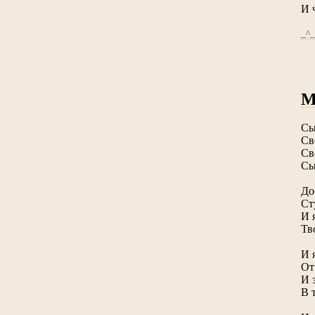
И 
_^_
Сы
Св
Св
Сы
До
Ст
И 
Тв
И 
От
И 
В 