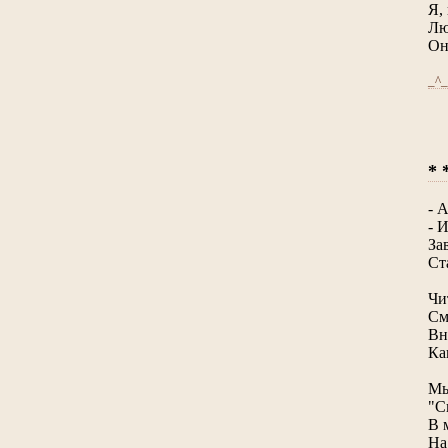
Я,
Лю
Он
_^_
* 
- 
- 
За
Ст
Чи
См
Вн
Ка
Мы
"С
В 
На