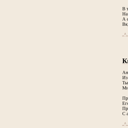
В 
На
А 
Вк
_^_
К
Ан
Из
Ты
Мн
Пр
Ег
Пр
С 
_^_