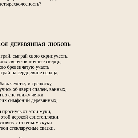
четырехколесность?
М
ОЯ ДЕРЕВЯННАЯ ЛЮБОВЬ
грай, сыграй свою скрипучесть,
оих сверчков ночные скерцо,
ою бревенчатую участь
грай на сердцевине сердца,
бавь чечетку и трещотку,
учись об двери спален, ванных,
я во сне увижу четки
оих симфоний деревянных,
я проснусь от этой муки,
 этой дерзкой свистопляски,
загляну с оттенком скуки
твои стеклярусные сказки,