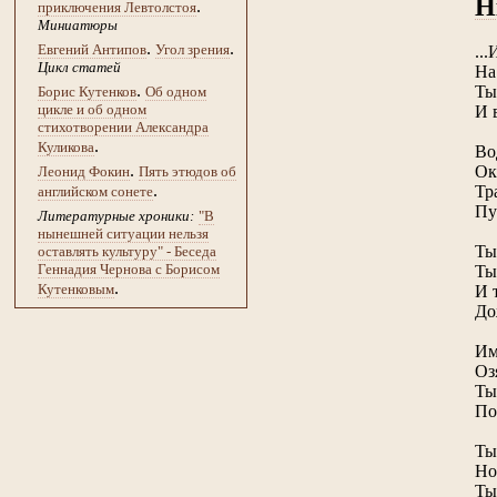
Н
.
приключения Левтолстоя
Миниатюры
.
.
Евгений Антипов
Угол зрения
..
Цикл статей
На
.
Ты
Борис Кутенков
Об одном
цикле и об одном
И 
стихотворении Александра
.
Куликова
Во
.
Ок
Леонид Фокин
Пять этюдов об
.
Тр
английском сонете
Пу
Литературные хроники:
"В
нынешней ситуации нельзя
Ты
оставлять культуру" - Беседа
Геннадия Чернова с Борисом
Ты
.
Кутенковым
И 
До
Им
Оз
Ты
По
Ты
Но
Ты