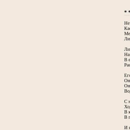
* 
Не
Ка
Ме
Ли
Ли
На
В 
Ра
Ег
Он
Он
Во
С 
Хо
В 
В 
И 