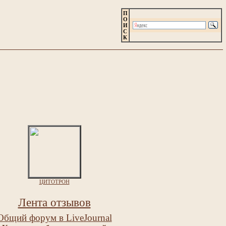
П
О
И
С
К
ЦИТОТРОН
Лента отзывов
Общий форум в LiveJournal