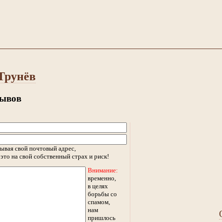
Трунёв
зывов
ывая свой почтовый адрес,
это на свой собственный страх и риск!
Внимание:
временно,
в целях
борьбы со
спамом,
нам
пришлось