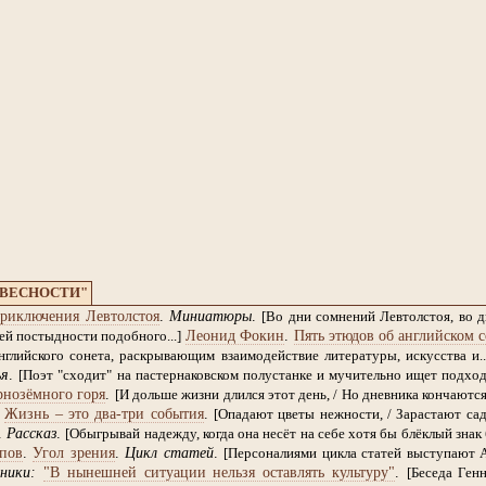
ОВЕСНОСТИ"
риключения Левтолстоя
.
Миниатюры
.
[Во дни сомнений Левтолстоя, во 
Леонид Фокин
.
Пять этюдов об английском с
й постыдности подобного...]
глийского сонета, раскрывающим взаимодействие литературы, искусства и..
ья
.
[Поэт "сходит" на пастернаковском полустанке и мучительно ищет подход к
рнозёмного горя
.
[И дольше жизни длился этот день, / Но дневника кончаются 
.
Жизнь – это два-три события
.
[Опадают цветы нежности, / Зарастают сад
.
Рассказ
.
[Обыгрывай надежду, когда она несёт на себе хотя бы блёклый знак 
пов
.
Угол зрения
.
Цикл статей
.
[Персоналиями цикла статей выступают 
ники:
"В нынешней ситуации нельзя оставлять культуру"
.
[Беседа Ген