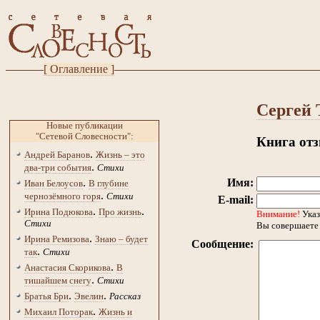
[ Оглавление ]
Сергей 
Новые публикации
"Сетевой Словесности":
Книга от
.
Андрей Баранов
Жизнь – это
.
два-три события
Стихи
.
Имя:
Иван Белоусов
В глубине
.
чернозёмного горя
Стихи
E-mail:
.
.
Ирина Подюкова
Про жизнь
Внимание!
Указ
Стихи
Вы совершаете 
.
Ирина Ремизова
Знаю – будет
Сообщение:
.
так
Стихи
.
Анастасия Скорикова
В
.
тишайшем снегу
Стихи
.
.
Братья Бри
Эвелин
Рассказ
.
Михаил Поторак
Жизнь и