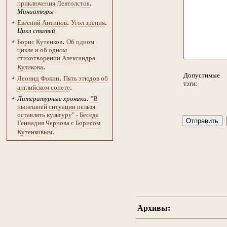
.
приключения Левтолстоя
Миниатюры
.
.
Евгений Антипов
Угол зрения
Цикл статей
.
Борис Кутенков
Об одном
цикле и об одном
стихотворении Александра
.
Куликова
Допустимые
.
Леонид Фокин
Пять этюдов об
тэги:
.
английском сонете
Литературные хроники:
"В
нынешней ситуации нельзя
оставлять культуру" - Беседа
Геннадия Чернова с Борисом
.
Кутенковым
Архивы: