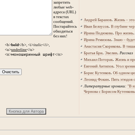
запретить
любые web-
адреса (URL)
в текстах
.
Андрей Баранов
Жизнь – это
сообщений.
.
Постарайтесь
Иван Белоусов
В глубине чер
обходиться
.
Ирина Подюкова
Про жизнь
без них!
.
Ирина Ремизова
Знаю – буде
<b>
bold
</b>, <i>
italic
</i>,
.
Анастасия Скорикова
В тиша
<u>
underline
</u>
.
.
Братья Бри
Эвелин
Рассказ
<tt>
моноширинный шрифт
</tt>
.
Михаил Поторак
Жизнь и пр
.
Евгений Антипов
Угол зрени
.
Борис Кутенков
Об одном ци
.
Леонид Фокин
Пять этюдов 
Литературные хроники:
"В н
Чернова с Борисом Кутенков