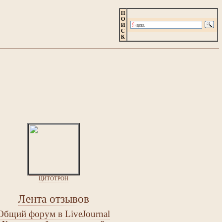
П
О
И
С
К
ЦИТОТРОН
Лента отзывов
Общий форум в LiveJournal