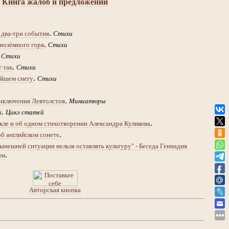
Книга жалоб и предложений
.
 два-три события
Стихи
.
нозёмного горя
Стихи
.
Стихи
.
т так
Стихи
.
йшем снегу
Стихи
.
иключения Левтолстоя
Миниатюры
.
я
Цикл статей
.
кле и об одном стихотворении Александра Куликова
.
об английском сонете
ынешней ситуации нельзя оставлять культуру" - Беседа Геннадия
.
ым
Авторская кнопка