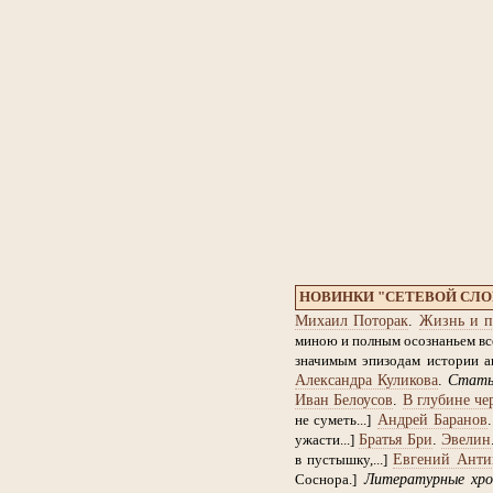
НОВИНКИ "СЕТЕВОЙ СЛ
Михаил Поторак
.
Жизнь и п
миною и полным осознаньем все
значимым эпизодам истории ан
Александра Куликова
.
Стат
Иван Белоусов
.
В глубине че
Андрей Баранов
не суметь...]
Братья Бри
.
Эвелин
ужасти...]
Евгений Анти
в пустышку,...]
Литературные хро
Соснора.]