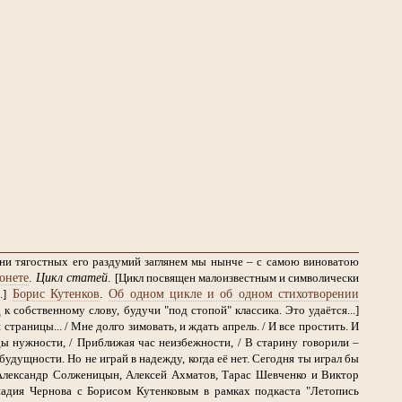
дни тягостных его раздумий заглянем мы нынче – с самою виноватою
онете
.
Цикл статей
.
[Цикл посвящен малоизвестным и символически
Борис Кутенков
.
Об одном цикле и об одном стихотворении
.]
 собственному слову, будучи "под стопой" классика. Это удаётся...]
страницы... / Мне долго зимовать, и ждать апрель. / И все простить. И
ы нужности, / Приближая час неизбежности, / В старину говорили –
будущности. Но не играй в надежду, когда её нет. Сегодня ты играл бы
Александр Солженицын, Алексей Ахматов, Тарас Шевченко и Виктор
надия Чернова с Борисом Кутенковым в рамках подкаста "Летопись