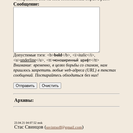
Сообщение:
Допустимые тэги: <b>
bold
</b>, <i>
italic
</i>,
<u>
underline
</u>, <tt>
</tt>
моноширинный шрифт
Внимание: временно, в целях борьбы со спамом, нам
пришлось запретить любые web-адреса (URL) в текстах
сообщений. Постарайтесь обходиться без них!
Архивы:
23.04.21 04:07:52 msk
Стас Свинцов
(
)
ssvintsoff@gmail.com