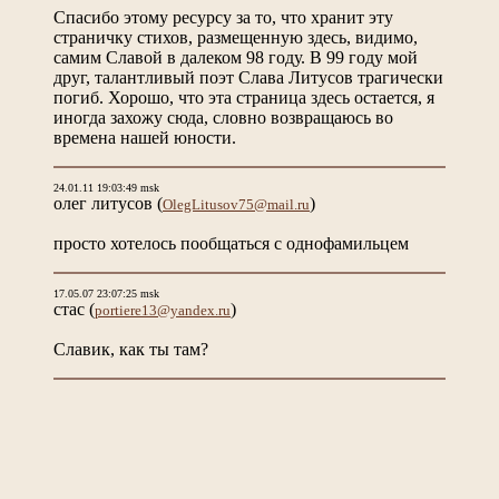
Спасибо этому ресурсу за то, что хранит эту
страничку стихов, размещенную здесь, видимо,
самим Славой в далеком 98 году. В 99 году мой
друг, талантливый поэт Слава Литусов трагически
погиб. Хорошо, что эта страница здесь остается, я
иногда захожу сюда, словно возвращаюсь во
времена нашей юности.
24.01.11 19:03:49 msk
олег литусов
(
)
OlegLitusov75@mail.ru
просто хотелось пообщаться с однофамильцем
17.05.07 23:07:25 msk
стас
(
)
portiere13@yandex.ru
Славик, как ты там?