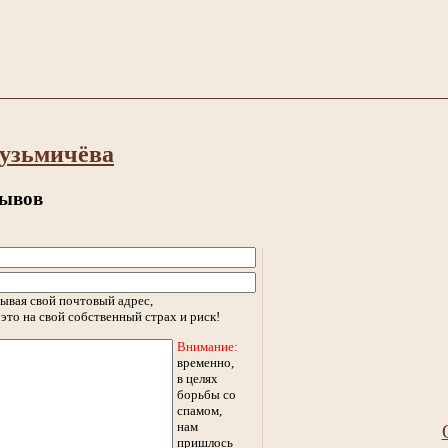
узьмичёва
зывов
ывая свой почтовый адрес,
это на свой собственный страх и риск!
Внимание:
временно,
в целях
борьбы со
спамом,
нам
пришлось