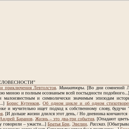
СЛОВЕСНОСТИ"
и приключения Левтолстоя
.
Миниатюры
.
[Во дни сомнений Л
ою миною и полным осознаньем всей постыдности подобного...
н малоизвестным и символически значимым эпизодам истори
..]
Борис Кутенков
.
Об одном цикле и об одном стихотворе
нке и мучительно ищет подход к собственному слову, будучи "п
ря
.
[И дольше жизни длился этот день, / Но дневника кончаются с
Андрей Баранов
.
Жизнь – это два-три события
.
[Опадают цветы
у говорили – ужасти...]
Братья Бри
.
Эвелин
.
Рассказ
.
[Обыгрывай