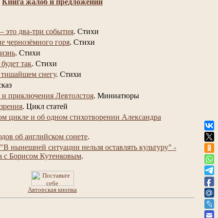
Книга жалоб и предложений
– это два-три события
.
Стихи
не чернозёмного горя
.
Стихи
изнь
.
Стихи
 будет так
.
Стихи
 тишайшем снегу
.
Стихи
сказ
 и приключения Левтолстоя
.
Миниатюры
 зрения
.
Цикл статей
ом цикле и об одном стихотворении Александра
юдов об английском сонете
.
"В нынешней ситуации нельзя оставлять культуру" -
а с Борисом Кутенковым
.
Авторская кнопка