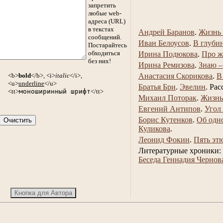
запретить
любые web-
адреса (URL)
в текстах
Андрей Баранов
.
Жизнь 
сообщений.
Иван Белоусов
.
В глуби
Постарайтесь
обходиться
Ирина Подюкова
.
Про ж
без них!
Ирина Ремизова
.
Знаю –
<b>
bold
</b>, <i>
italic
</i>,
Анастасия Скорикова
.
В
<u>
underline
</u>
Братья Бри
.
Эвелин
.
Рас
<tt>
моноширинный шрифт
</tt>
Михаил Поторак
.
Жизнь
Евгений Антипов
.
Угол
Борис Кутенков
.
Об одн
Куликова
.
Леонид Фокин
.
Пять эт
Литературные хроники:
Беседа Геннадия Чернов