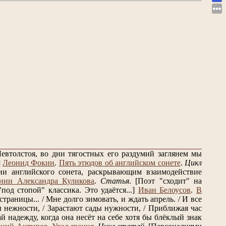
евтолстоя, во дни тягостных его раздумий заглянем мы
]
Леонид Фокин
.
Пять этюдов об английском сонете
.
Цикл
и английского сонета, раскрывающим взаимодействие
нии Александра Куликова
.
Статья
.
[Поэт "сходит" на
од стопой" классика. Это удаётся...]
Иван Белоусов
.
В
траницы... / Мне долго зимовать, и ждать апрель. / И все
 нежности, / Зарастают сады нужности, / Приближая час
 надежду, когда она несёт на себе хотя бы блёклый знак