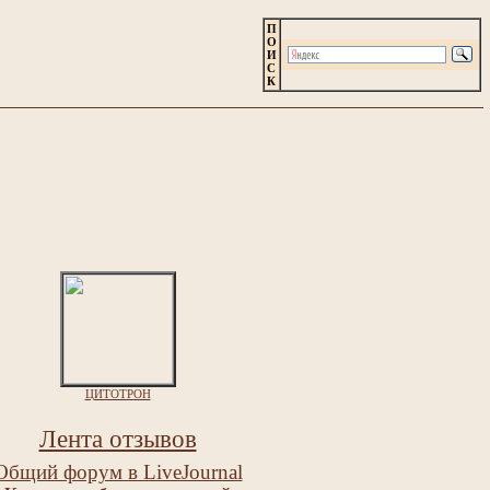
П
О
И
С
К
ЦИТОТРОН
Лента отзывов
Общий форум в LiveJournal