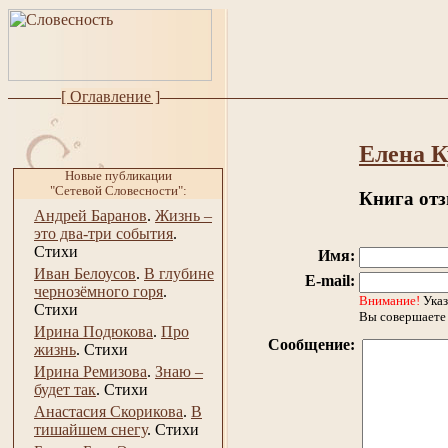
[ Оглавление ]
Елена К
Новые публикации
"Сетевой Словесности":
Книга от
Андрей Баранов
.
Жизнь –
это два-три события
.
Стихи
Имя:
Иван Белоусов
.
В глубине
E-mail:
чернозёмного горя
.
Внимание!
Указ
Стихи
Вы совершаете 
Ирина Подюкова
.
Про
Сообщение:
жизнь
.
Стихи
Ирина Ремизова
.
Знаю –
будет так
.
Стихи
Анастасия Скорикова
.
В
тишайшем снегу
.
Стихи