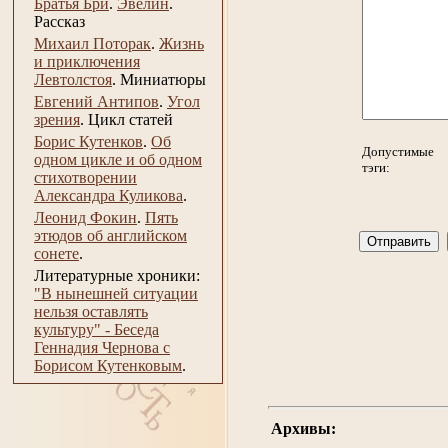
Братья Бри
.
Эвелин
.
Рассказ
Михаил Поторак
.
Жизнь
и приключения
Левтолстоя
.
Миниатюры
Евгений Антипов
.
Угол
зрения
.
Цикл статей
Борис Кутенков
.
Об
Допустимые
одном цикле и об одном
тэги:
стихотворении
Александра Куликова
.
Леонид Фокин
.
Пять
этюдов об английском
сонете
.
Литературные хроники:
"В нынешней ситуации
нельзя оставлять
культуру" - Беседа
Геннадия Чернова с
Борисом Кутенковым
.
Архивы: