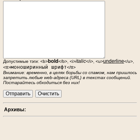
bold
italic
underline
Допустимые тэги: <b>
</b>, <i>
</i>, <u>
</u>,
моноширинный шрифт
<tt>
</tt>
Внимание: временно, в целях борьбы со спамом, нам пришлось
запретить любые web-адреса (URL) в текстах сообщений.
Постарайтесь обходиться без них!
Архивы: