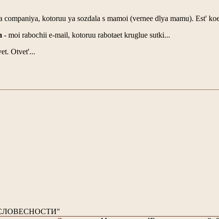
 companiya, kotoruu ya sozdala s mamoi (vernee dlya mamu). Est' koe 
m
- moi rabochii e-mail, kotoruu rabotaet kruglue sutki...
t. Otvet'...
СЛОВЕСНОСТИ"