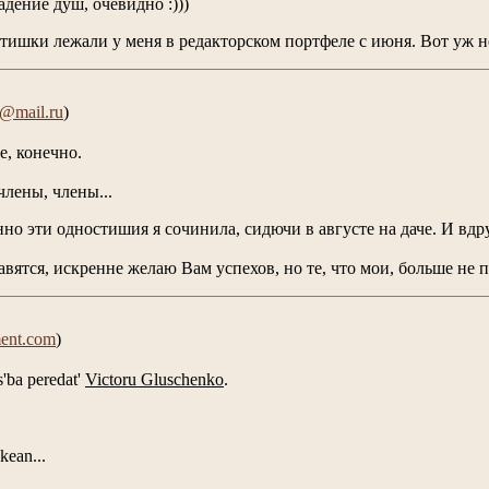
дение душ, очевидно :)))
стишки лежали у меня в редакторском портфеле с июня. Вот уж не
@mail.ru
)
е, конечно.
члены, члены...
 эти одностишия я сочинила, сидючи в августе на даче. И вдруг
вятся, искренне желаю Вам успехов, но те, что мои, больше не 
ent.com
)
s'ba peredat'
Victoru Gluschenko
.
kean...