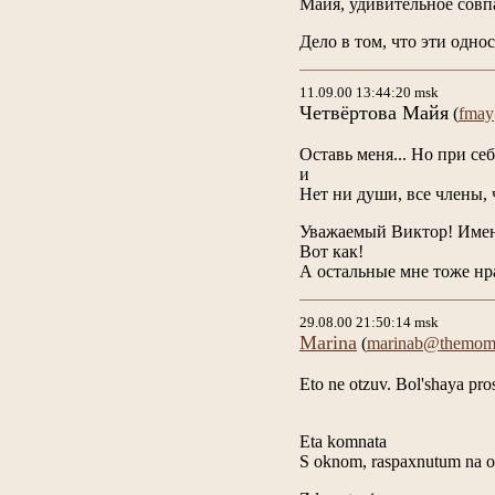
Майя, удивительное совпа
Дело в том, что эти одно
11.09.00 13:44:20 msk
Четвёртова Майя
(
fmay
Оставь меня... Но при себ
и
Нет ни души, все члены, 
Уважаемый Виктор! Именно
Вот как!
А остальные мне тоже нра
29.08.00 21:50:14 msk
Marina
(
marinab@themom
Eto ne otzuv. Bol'shaya pro
Eta komnata
S oknom, raspaxnutum na o