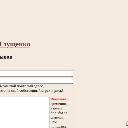
 Глущенко
зывов
ывая свой почтовый адрес,
это на свой собственный страх и риск!
Внимание:
временно,
в целях
борьбы со
спамом,
нам
пришлось