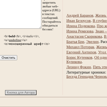
запретить
любые web-
адреса (URL)
в текстах
Андрей Баранов
.
Жизнь 
сообщений.
Иван Белоусов
.
В глуби
Постарайтесь
обходиться
Ирина Подюкова
.
Про ж
без них!
Ирина Ремизова
.
Знаю –
<b>
bold
</b>, <i>
italic
</i>,
Анастасия Скорикова
.
В
<u>
underline
</u>
Братья Бри
.
Эвелин
.
Рас
<tt>
моноширинный шрифт
</tt>
Михаил Поторак
.
Жизнь
Евгений Антипов
.
Угол
Борис Кутенков
.
Об одн
Куликова
.
Леонид Фокин
.
Пять эт
Литературные хроники:
Беседа Геннадия Чернов