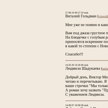
27.08.24 00:27:19 msk
Виталий Гольдман
(
vitgo
Мне уже не помню в каком
Вам под джаза грустное 
На блюдечке с голубым р
приносятся искренние по
в какой то степени с Но
Спасибо!!!
14.03.20 14:18:49 msk
Людмила Шадукаева
(
mil
Добрый день, Виктор Мих
читаю и перечитываю. Я т
ваши строчки "Мы только 
А роман хочу назвать "Пр
С уважением Людмила.
14.08.07 19:09:38 msk