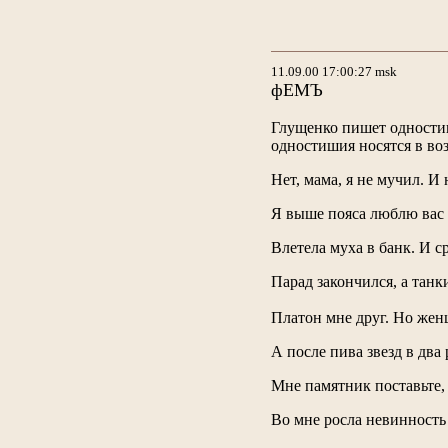
11.09.00 17:00:27 msk
фЕМЪ
Глущенко пишет одностиш
одностишия носятся в воз
Нет, мама, я не мучил. И 
Я выше пояса люблю вас 
Влетела муха в банк. И ср
Парад закончился, а танки
Платон мне друг. Но жен
А после пива звезд в два 
Мне памятник поставьте, н
Во мне росла невинность 