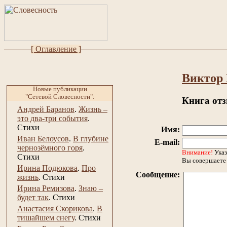
[ Оглавление ]
Виктор
Новые публикации
"Сетевой Словесности":
Книга от
Андрей Баранов
.
Жизнь –
это два-три события
.
Стихи
Имя:
Иван Белоусов
.
В глубине
E-mail:
чернозёмного горя
.
Внимание!
Указ
Стихи
Вы совершаете 
Ирина Подюкова
.
Про
Сообщение:
жизнь
.
Стихи
Ирина Ремизова
.
Знаю –
будет так
.
Стихи
Анастасия Скорикова
.
В
тишайшем снегу
.
Стихи