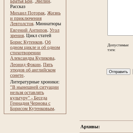
Братья Бри
.
Эвелин
.
Рассказ
Михаил Поторак
.
Жизнь
и приключения
Левтолстоя
.
Миниатюры
Евгений Антипов
.
Угол
зрения
.
Цикл статей
Борис Кутенков
.
Об
Допустимые
одном цикле и об одном
тэги:
стихотворении
Александра Куликова
.
Леонид Фокин
.
Пять
этюдов об английском
сонете
.
Литературные хроники:
"В нынешней ситуации
нельзя оставлять
культуру" - Беседа
Геннадия Чернова с
Борисом Кутенковым
.
Архивы: