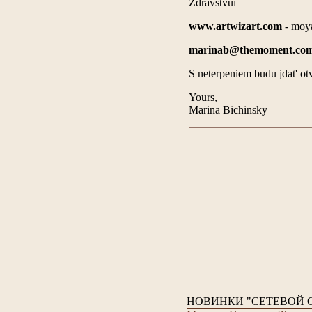
Zdravstvui
www.artwizart.com
- moya
marinab@themoment.co
S neterpeniem budu jdat' otve
Yours,
Marina Bichinsky
НОВИНКИ "СЕТЕВОЙ 