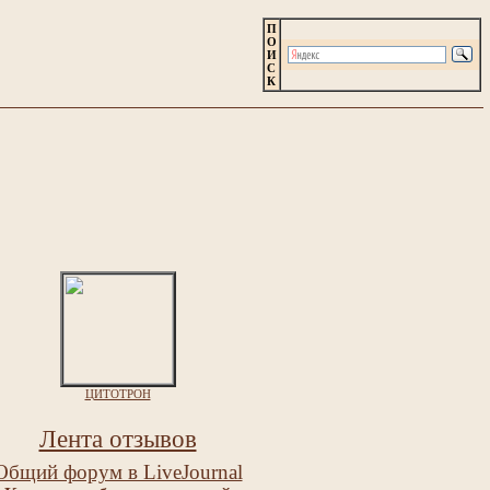
П
О
И
С
К
ЦИТОТРОН
Лента отзывов
Общий форум в LiveJournal