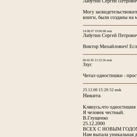
Лабутин Сергей Петрови
Могу засвидетельствовать
книги, были созданы на м
14.08.07 19:06:08 msk
Лабутин Сергей Петрови
Виктор Михайлович! Если
06.02.05 11:22:56 msk
Зхус
Читал одностишки - прос
25.12.00 15:29:52 msk
Никита
Клянусь,что одностишия н
Я человек честный.
В.Глущенко
25.12.2000
ВСЕХ С НОВЫМ ГОДО
Нам выпала уникальная д