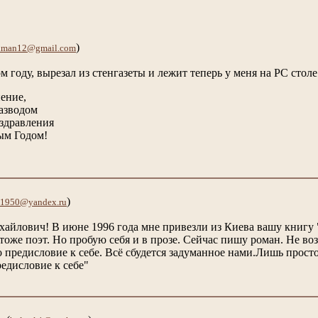
)
ldman12@gmail.com
 году, вырезал из стенгазеты и лежит теперь у меня на PC столе
пение,
азводом
здравления
вым Годом!
)
a1950@yandex.ru
айлович! В июне 1996 года мне привезли из Киева вашу книгу "
оже поэт. Но пробую себя и в прозе. Сейчас пишу роман. Не возр
предисловие к себе. Всё сбудется задуманное нами.Лишь просто 
едисловие к себе"