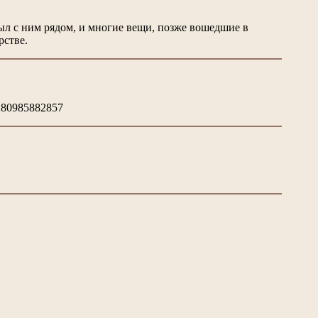
 был с ним рядом, и многие вещи, позже вошедшие в
рстве.
:80985882857