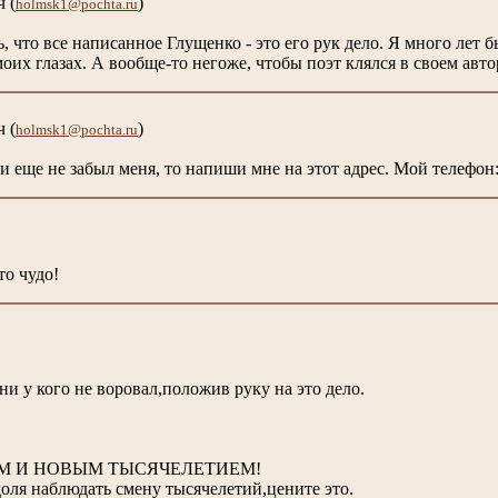
ч
(
)
holmsk1@pochta.ru
, что все написанное Глущенко - это его рук дело. Я много лет
оих глазах. А вообще-то негоже, чтобы поэт клялся в своем авто
ч
(
)
holmsk1@pochta.ru
 еще не забыл меня, то напиши мне на этот адрес. Мой телефон
то чудо!
и у кого не воровал,положив руку на это дело.
М И НОВЫМ ТЫСЯЧЕЛЕТИЕМ!
оля наблюдать смену тысячелетий,цените это.