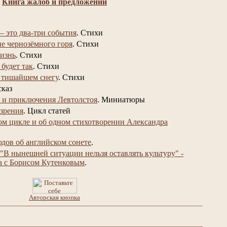
Книга жалоб и предложений
– это два-три события
.
Стихи
не чернозёмного горя
.
Стихи
изнь
.
Стихи
 будет так
.
Стихи
 тишайшем снегу
.
Стихи
сказ
 и приключения Левтолстоя
.
Миниатюры
 зрения
.
Цикл статей
ом цикле и об одном стихотворении Александра
юдов об английском сонете
.
"В нынешней ситуации нельзя оставлять культуру" -
а с Борисом Кутенковым
.
Авторская кнопка