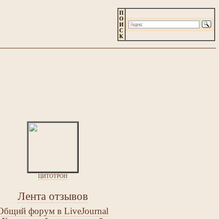
П
О
И
С
К
ЦИТОТРОН
Лента отзывов
Общий форум в LiveJournal