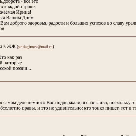
,доброта - всё это
в каждой строке.
ажаемая Ирина!
мся Вашим Днём
Вам доброго здоровья, радости и больших успехов во славу урал
в
ki в ЖЖ
(
)
yr-dagimov@mail.ru
Это как раз
й, которые
сской поэзии...
 в самом деле немного Вас поддержали, я счастлива, посколь
бсолютно правы, и это не удивительно: кто тонко пишет, тот и т