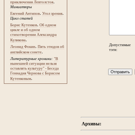
.
приключения Левтолстоя
Миниатюры
.
.
Евгений Антипов
Угол зрения
Цикл статей
.
Борис Кутенков
Об одном
цикле и об одном
стихотворении Александра
.
Куликова
Допустимые
.
Леонид Фокин
Пять этюдов об
тэги:
.
английском сонете
Литературные хроники:
"В
нынешней ситуации нельзя
оставлять культуру" - Беседа
Геннадия Чернова с Борисом
.
Кутенковым
Архивы: