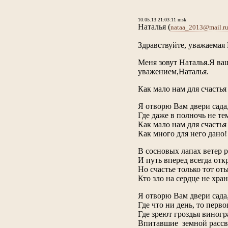
10.05.13 21:03:11 msk
Наталья
(
nataa_2013@mail.r
Здравствуйте, уважаемая
Меня зовут Наталья.Я ва
уважением,Наталья.
Как мало нам для счастья
Я отворю Вам двери сада
Где даже в полночь не те
Как мало нам для счастья
Как много для него дано!
В сосновых лапах ветер 
И путь вперед всегда отк
Но счастье только тот от
Кто зло на сердце не хран
Я отворю Вам двери сада
Где что ни день, то перво
Где зреют гроздья виногр
Впитавшие земной рассв