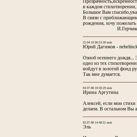
Прозрачность,искренность
в каждом стихотворении, 
Большое Вам спасибо,ув
В связи с приближающи
рождения, хочу пожелать 
И.Герчико
22.04.10 00:53:39 msk
Юрий Дагимов - nebelinc
Озноб осеннего дождя... 
одно из тех стихотворени
войдут в золотой фонд ру
Так мне думается.
04.07.08 10:50:29 msk
Ирина Аргутина
Алексей, если мои стихи
делаем. В остальном Вы а
03.07.08 14:48:51 msk
Эль