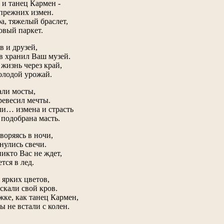
 и танец Кармен -
прежних измен.
ра, тяжелый браслет,
овый паркет.
в и друзей,
в хранил Ваш музей.
жизнь через край,
олодой урожай.
али мосты,
ревесил мечты.
и… измена и страсть
 подобрана масть.
оряясь в ночи,
снулись свечи.
никто Вас не ждет,
тся в лед.
ярких цветов,
скали свой кров.
жке, как танец Кармен,
 не встали с колен.