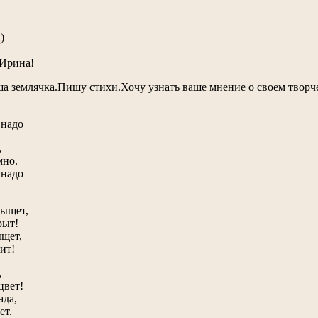
)
u
 Ирина!
ша землячка.Пишу стихи.Хочу узнать ваше мнение о своем твор
 надо
,
мно.
 надо
рыщет,
рыт!
ыщет,
ит!
,
цвет!
ада,
ет.