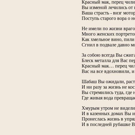
Красный мак, перец чили
Вы изменой лечились от 
Ваша страсть - визг мото
Поступь старого вора о н
Не имели по жизни враго
Много женских портрето
Как хмельное вино, пили 
Сгнил в подвале давно м
За собою всегда Вы сжиг
Блеск металла для Вас пе
Красный мак… перец чил
Вас на все вдохновили, и
Шабаш Вы ожидали, раств
И ни разу за жизнь не ко
Вы стремились туда, где 
Где живая вода превращае
Хмурым утром не видели 
И в казенных домах Вы и
Пронеслась жизнь в упря
И в последней рубашке Вы