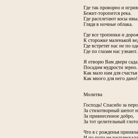
Где так проворно и игрив
Бежит-торопится река.
Где расплетают косы ивы
Глядя в ночные облака.
Где все тропинки и доро
К сторожке маленькой ве
Где встретят нас не по од
Где по глазам нас узнают.
Я отворю Вам двери сада
Посадим мудрости зерно.
Как мало нам для счастья
Как много для него дано!
Молитва
Господь! Спасибо за перо
За стихотворный шепот н
За привнесенное добро,
За тот целительный глоточ
Что я с рожденья приняла
И по пути не расплескала