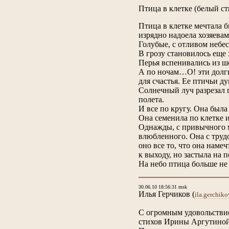
Птица в клетке (белый ст
Птица в клетке мечтала б
изрядно надоела хозяевам,
Голубые, с отливом небес
В грозу становилось еще 
Перья вспенивались из ше
А по ночам…О! эти долги
для счастья. Ее птичьи 
Солнечный луч разрезал п
полета.
И все по кругу. Она была 
Она семенила по клетке 
Однажды, с привычного м
влюбленного. Она с трудо
оно все то, что она наме
к выходу, но застыла на 
На небо птица больше не 
30.06.10 18:56:31 msk
Илья Герчиков
(
ila.gerchi
С огромным удовольстви
стихов Ирины Аргутиной