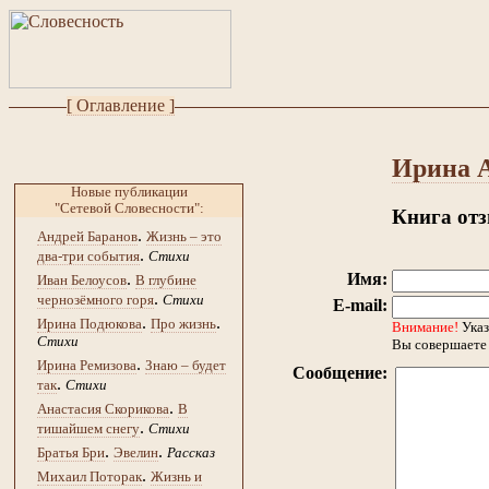
[ Оглавление ]
Ирина 
Новые публикации
"Сетевой Словесности":
Книга от
.
Андрей Баранов
Жизнь – это
.
два-три события
Стихи
.
Имя:
Иван Белоусов
В глубине
.
чернозёмного горя
Стихи
E-mail:
.
.
Ирина Подюкова
Про жизнь
Внимание!
Указ
Стихи
Вы совершаете 
.
Ирина Ремизова
Знаю – будет
Сообщение:
.
так
Стихи
.
Анастасия Скорикова
В
.
тишайшем снегу
Стихи
.
.
Братья Бри
Эвелин
Рассказ
.
Михаил Поторак
Жизнь и