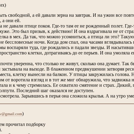
их)
ыть свободной, а ей давали зерна на завтрак. И на ужин все пов
 а они ей.
а не давали птице покоя. Где-то там ее не рожденный полет. Где
хуже. Это был призыв, к действию! И она вздрагивала не от стра
лка в мех. Да так, что можно усомниться, а птица ли это? Такую
е бессловесные ночи. Когда дом спал, она часами вглядывалась 
думы воспаряли туда, где рождались и падали звезды. И насытив
ространство клетки, дотрагиваясь до ее перьев. И она умоляла е
почти уверенна, что столько не живут, сколько она думает. Так б
и застывала на выходе. В блаженном предвкушении затворяя ресн
еста, клетку вынесли на балкон. У птицы закружилась голова. Н
м от воротила взгляд и в тот же миг обнаружила, что задвижка н
чтала и к чему стремилась. Ее охватило смятение и страх. Дики
полпути. Последний шаг оказался не доступен.
смотрела. Зарывшись в перья она сложила крылья. А на утро уме
)
kov@gmail.com
ем прочитал подборку
.