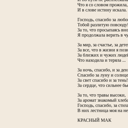
Что я со словом прожила,
И в слове истину искала.
Господь, спасибо за любо
Тобой разлитую повсюду
За то, что просыпаясь вно
Я продолжала верить в чу
За мир, за счастье, за дете
За все, что в жизни я по
За близких и чужих люде
Что находила и теряла ...
За ночь, спасибо, и за ден
Спасибо за луну и солнце
За свет спасибо и за тень!
За сердце, что сильнее бь
За то, что травы высоки,
За аромат знакомый хлеба
Господь, спасибо, за стих
В них лестница моя на не
КРАСНЫЙ МАК