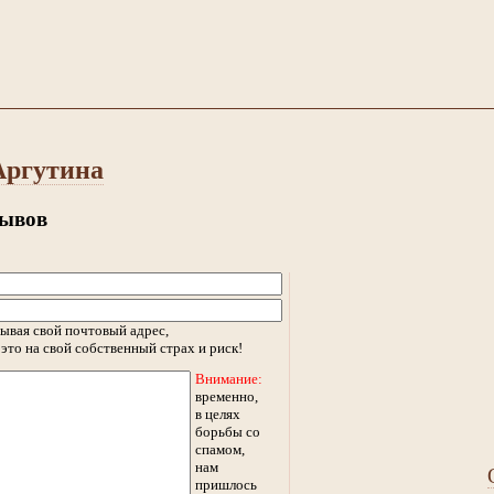
Аргутина
зывов
ывая свой почтовый адрес,
это на свой собственный страх и риск!
Внимание:
временно,
в целях
борьбы со
спамом,
нам
пришлось