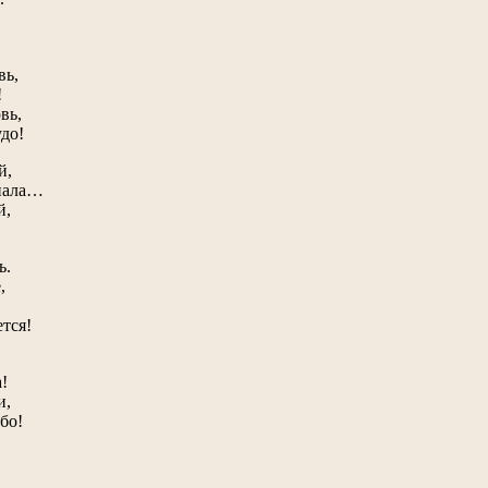
вь,
!
вь,
до!
й,
знала…
й,
ь.
,
ется!
!
и,
бо!