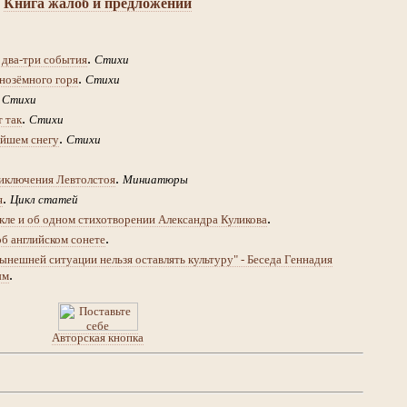
Книга жалоб и предложений
.
 два-три события
Стихи
.
нозёмного горя
Стихи
.
Стихи
.
т так
Стихи
.
йшем снегу
Стихи
.
иключения Левтолстоя
Миниатюры
.
я
Цикл статей
.
кле и об одном стихотворении Александра Куликова
.
об английском сонете
ынешней ситуации нельзя оставлять культуру" - Беседа Геннадия
.
ым
Авторская кнопка