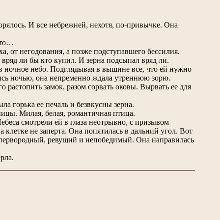
торялось. И все небрежней, нехотя, по-привычке. Она
-то…
ха, от негодования, а позже подступавшего бессилия.
 вряд ли бы кто купил. И зерна подсыпал вряд ли.
в ночное небо. Подглядывая в вышине все, что ей нужно
шись ночью, она непременно ждала утреннюю зорю.
го растопить замок, разом сорвать оковы. Вырвать ее для
ыла горька ее печаль и безвкусны зерна.
ицы. Милая, белая, романтичная птица.
ебеса смотрели ей в глаза неотрывно, с призывом
а клетке не заперта. Она попятилась в дальний угол. Вот
й, первородный, ревущий и непобедимый. Она направилась
рла.