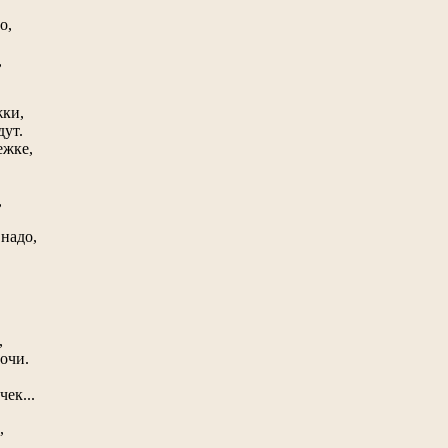
о,
,
жки,
дут.
ежке,
,
 надо,
,
очи.
ек...
,
.