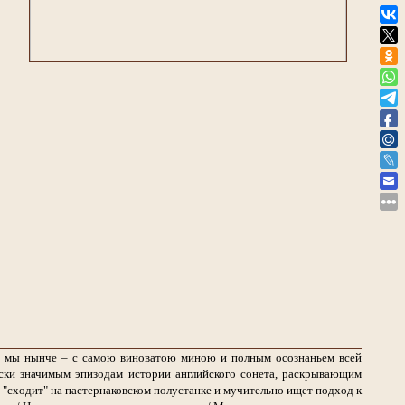
ем мы нынче – с самою виноватою миною и полным осознаньем всей
ски значимым эпизодам истории английского сонета, раскрывающим
 "сходит" на пастернаковском полустанке и мучительно ищет подход к