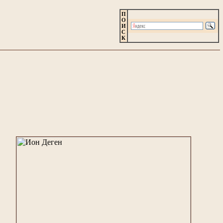
П
О
И
С
К