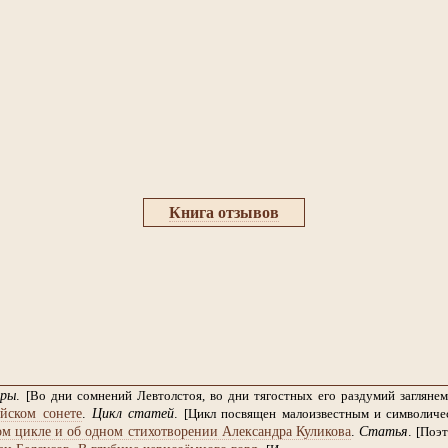
Книга отзывов
ры
.
[Во дни сомнений Левтолстоя, во дни тягостных его раздумий заглян
йском сонете
.
Цикл статей
.
[Цикл посвящен малоизвестным и символиче
м цикле и об одном стихотворении Александра Куликова
.
Статья
.
[Поэт