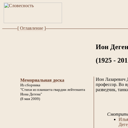
[ Оглавление ]
Ион Деге
(1925 - 201
Ион Лазаревич Д
Мемориальная доска
профессор. Во 
Из сборника
разведчик, танк
"Стихи из планшета гвардии лейтенанта
Иона Дегена"
(8 мая 2009)
Смотрите
Илья
Деге