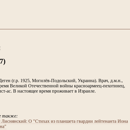
н
7)
еген (г.р. 1925, Могилёв-Подольский, Украина). Врач, д.м.н.,
время Великой Отечественной войны красноармеец-пехотинец,
ист-ас. В настоящее время проживает в Израиле.
 также:
 Лиснянский: О "Стихах из планшета гвардии лейтенанта Иона
на"