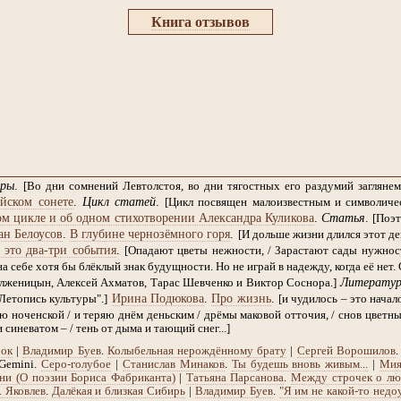
Книга отзывов
ры
.
[Во дни сомнений Левтолстоя, во дни тягостных его раздумий заглян
йском сонете
.
Цикл статей
.
[Цикл посвящен малоизвестным и символиче
м цикле и об одном стихотворении Александра Куликова
.
Статья
.
[Поэт
ан Белоусов
.
В глубине чернозёмного горя
.
[И дольше жизни длился этот ден
 это два-три события
.
[Опадают цветы нежности, / Зарастают сады нужности
а себе хотя бы блёклый знак будущности. Но не играй в надежду, когда её нет. 
Литератур
лженицын, Алексей Ахматов, Тарас Шевченко и Виктор Соснора.]
Ирина Подюкова
.
Про жизнь
.
Летопись культуры".]
[и чудилось – это начало
 ноченской / и теряю днём деньским / дрёмы маковой отточия, / снов цветные
 синеватом – / тень от дыма и тающий снег...]
рок
|
Владимир Буев
.
Колыбельная нерождённому брату
|
Сергей Ворошилов
 Gemini.
Серо-голубое
|
Станислав Минаков
.
Ты будешь вновь живым...
|
Мия
ени (О поэзии Бориса Фабриканта)
|
Татьяна Парсанова
.
Между строчек о люб
. Яковлев
.
Далёкая и близкая Сибирь
|
Владимир Буев
.
"Я им не какой-то недо