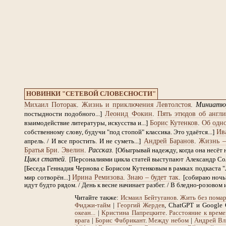
НОВИНКИ "СЕТЕВОЙ СЛОВЕСНОСТИ"
Михаил Поторак
.
Жизнь и приключения Левтолстоя
.
Миниатю
Леонид Фокин
.
Пять этюдов об англи
постыдности подобного...]
Борис Кутенков
.
Об одно
взаимодействие литературы, искусства и...]
Ив
собственному слову, будучи "под стопой" классика. Это удаётся...]
Андрей Баранов
.
Жизнь –
апрель. / И все простить. И не суметь...]
Братья Бри
.
Эвелин
.
Рассказ
.
[Обыгрывай надежду, когда она несёт н
Цикл статей
.
[Персоналиями цикла статей выступают Александр Со
[Беседа Геннадия Чернова с Борисом Кутенковым в рамках подкаста "
Ирина Ремизова
.
Знаю – будет так
.
мир сотворён...]
[собираю ночью
идут будто рядом. / День к весне начинает разбег. / В бледно-розовом и
Читайте также:
Исмаил Бейтуганов
.
Жить без пома
Фиджи-тайм
|
Георгий Жердев
, ChatGPT и Google
океан...
|
Кристина Папрецките
.
Расстояние к врем
врага
|
Борис Фабрикант
.
Между небом
|
Андрей Вл