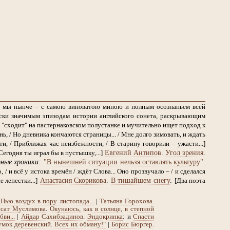
ем мы нынче – с самою виноватою миною и полным осознаньем всей
ски значимым эпизодам истории английского сонета, раскрывающим
 "сходит" на пастернаковском полустанке и мучительно ищет подход к
ь, / Но дневника кончаются страницы... / Мне долго зимовать, и ждать
, / Приближая час неизбежности, / В старину говорили – ужасти...]
Евгений Антипов
.
Угол зрения
.
Сегодня ты играл бы в пустышку,...]
ные хроники:
"В нынешней ситуации нельзя оставлять культуру"
.
, / и всё у истока времён / ждёт Слова... Оно прозвучало – / и сделался
Анастасия Скорикова
.
В тишайшем снегу
.
 лепестки...]
[Два поэта
.
Пью воздух в пору листопада...
|
Татьяна Горохова
.
сат Муслимова
.
Окунаюсь, как в солнце, в степной
ви...
|
Айдар Сахибзадинов
.
Эндокринка
: и
Спасти
умок деревенский. Всех их обману!"
|
Борис Бюргер
.