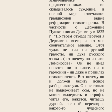
замалчивались, о
предшественниках же
складывалось суждение, в
полной мере отвечавшее
грандиозной задаче
реформации стихотворства. В
частности, о Державине
Пушкин писал Дельвигу в 1825
г.: "По твоем отъезде перечел я
Державина всего, и вот мое
окончательное мнение. Этот
чудак не знал ни русской
грамоты, ни духа русского
языка - (вот почему он и ниже
Ломоносова). Он не имел
понятия ни о слоге, ни о
гармонии - ни даже о правилах
стихосложения. Вот почему он
и должен бесить всякое
разборчивое ухо. Он не только
не выдерживает
оды
, но не
может выдержать и строфы.
Читая его, кажется, читаешь
дурной, вольный перевод с
какого-то чудесного