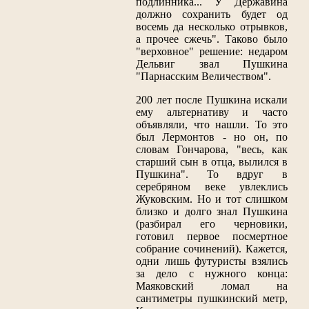
подлинника... У Державина
должно сохранить будет од
восемь да несколько отрывков,
а прочее сжечь". Таково было
"верховное" решение: недаром
Дельвиг звал Пушкина
"Парнасским Величеством".
200 лет после Пушкина искали
ему альтернативу и часто
объявляли, что нашли. То это
был Лермонтов - но он, по
словам Гончарова, "весь, как
старший сын в отца, вылился в
Пушкина". То вдруг в
серебряном веке увлеклись
Жуковским. Но и тот слишком
близко и долго знал Пушкина
(разбирал его черновики,
готовил первое посмертное
собрание сочинений). Кажется,
одни лишь футуристы взялись
за дело с нужного конца:
Маяковский ломал на
сантиметры пушкинский метр,