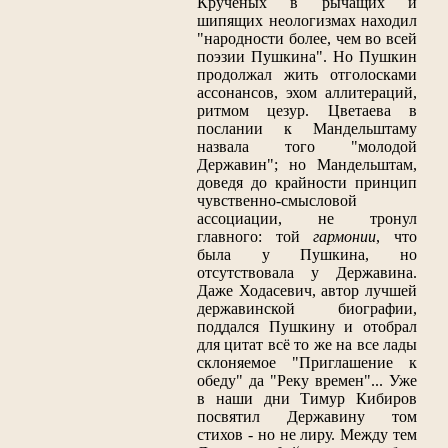
Крученых в рычащих и
шипящих неологизмах находил
"народности более, чем во всей
поэзии Пушкина". Но Пушкин
продолжал жить отголосками
ассонансов, эхом аллитераций,
ритмом цезур. Цветаева в
послании к Мандельштаму
назвала того "молодой
Державин"; но Мандельштам,
доведя до крайности принцип
чувственно-смысловой
ассоциации, не тронул
главного: той
гармонии
, что
была у Пушкина, но
отсутствовала у Державина.
Даже Ходасевич, автор лучшей
державинской биографии,
поддался Пушкину и отобрал
для цитат всё то же на все лады
склоняемое "Приглашение к
обеду" да "Реку времен"... Уже
в наши дни Тимур Кибиров
посвятил Державину том
стихов - но не лиру. Между тем