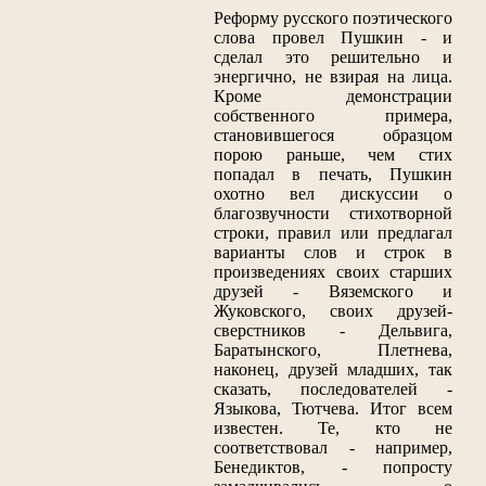
Реформу русского поэтического
слова провел Пушкин - и
сделал это решительно и
энергично, не взирая на лица.
Кроме демонстрации
собственного примера,
становившегося образцом
порою раньше, чем стих
попадал в печать, Пушкин
охотно вел дискуссии о
благозвучности стихотворной
строки, правил или предлагал
варианты слов и строк в
произведениях своих старших
друзей - Вяземского и
Жуковского, своих друзей-
сверстников - Дельвига,
Баратынского, Плетнева,
наконец, друзей младших, так
сказать, последователей -
Языкова, Тютчева. Итог всем
известен. Те, кто не
соответствовал - например,
Бенедиктов, - попросту