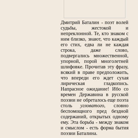
Дмитрий Баталин - поэт волей
судьбы, жестокой и
непреклонной. Те, кто знаком с
ним близко, знают, что каждый
его стих, едва ли не каждая
строка, даже слово,
подвергались множественной,
упорной, порой многолетней
шлифовке. Прочитав эту фразу,
всякий в праве предположить,
что впереди его ждет сухая
лирическая гладкопись.
Напрасное ожидание! Ибо со
времен Державина в русской
поэзии не обреталось еще поэта
столь
угловатого
, словно
беспомощного пред бездной
содержаний, открытых одному
ему. Эта борьба - между знаком
и смыслом - есть форма бытия
поэзии Баталина.