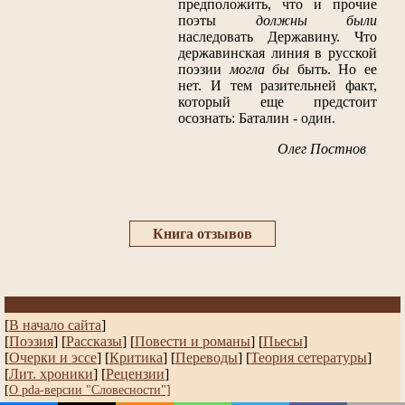
предположить, что и прочие
поэты
должны были
наследовать Державину. Что
державинская линия в русской
поэзии
могла бы
быть. Но ее
нет. И тем разительней факт,
который еще предстоит
осознать: Баталин - один.
Олег Постнов
Книга отзывов
[
В начало сайта
]
[
Поэзия
] [
Рассказы
]
[
Повести и романы
]
[
Пьесы
]
[
Очерки и эссе
]
[
Критика
] [
Переводы
]
[
Теория сетературы
]
[
Лит. хроники
]
[
Рецензии
]
[
О pda-версии "Словесности"]