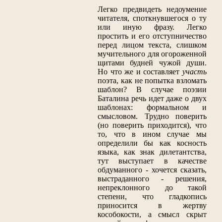
Легко предвидеть недоумение
читателя, споткнувшегося о ту
или иную фразу. Легко
простить и его отступничество
перед лицом текста, слишком
мучительного для огороженной
щитами будней чужой души.
Но что же и составляет
участь
поэта, как не попытка взломать
шаблон? В случае поэзии
Баталина речь идет даже о двух
шаблонах: формальном и
смысловом. Трудно поверить
(но поверить приходится), что
то, что в ином случае мы
определили бы как косность
языка, как знак дилетантства,
тут выступает в качестве
обдуманного - хочется сказать,
выстраданного - решения,
непреклонного до такой
степени, что гладкопись
приносится в жертву
кособокости, а смысл скрыт