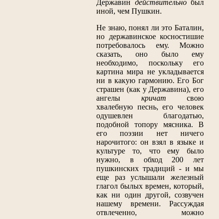
Державин
действительно
был
иной, чем Пушкин.
Не знаю, понял ли это Баталин,
но державинское косностишие
потребовалось ему. Можно
сказать, оно было ему
необходимо, поскольку его
картина мира не укладывается
ни в какую гармонию. Его Бог
страшен (как у Державина), его
ангелы
кричат
свою
хвалебную песнь, его человек
одушевлен благодатью,
подобной топору мясника. В
его поэзии нет ничего
нарочитого: он взял в языке и
культуре то, что ему было
нужно, в обход 200 лет
пушкинских традиций - и мы
еще раз услышали железный
глагол былых времен, который,
как ни один другой, созвучен
нашему времени. Рассуждая
отвлеченно, можно