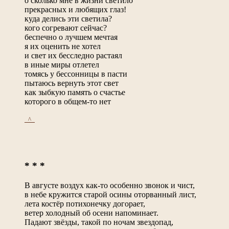
о сколько мне в жизни светило
прекрасных и любящих глаз!
куда делись эти светила?
кого согревают сейчас?
беспечно о лучшем мечтая
я их оценить не хотел
и свет их бесследно растаял
в иные миры отлетел
томясь у бессонницы в пасти
пытаюсь вернуть этот свет
как зыбкую память о счастье
которого в общем-то нет
_^_
* * *
В августе воздух как-то особенно звонок и чист,
в небе кружится старой осины оторванный лист,
лета костёр потихонечку догорает,
ветер холодный об осени напоминает.
Падают звёзды, такой по ночам звездопад,