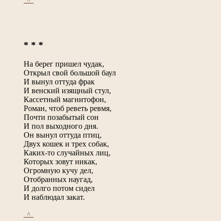
_^_
* * *
На берег пришел чудак,
Открыл свой большой баул
И вынул оттуда фрак
И венский изящный стул,
Кассетный магнитофон,
Роман, чтоб реветь ревмя,
Почти позабытый сон
И пол выходного дня.
Он вынул оттуда птиц,
Двух кошек и трех собак,
Каких-то случайных лиц,
Которых зовут никак,
Огромную кучу дел,
Отобранных наугад,
И долго потом сидел
И наблюдал закат.
_^_