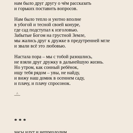
нам было друг другу о чём рассказать
и горьких поставить вопросов.
Нам было тепло и уютно вполне
в убогой и тесной своей конуре,
где сад подступал к изголовью.
Забытые Богом на грустной Земле,
мы жались друг к дружке в предутренней мгле
и звали всё это любовью.
Настала пора – мы с тобой разошлись,
не взяли друг дружку в дальнейшую жизнь.
Но утром, как сонный ребёнок,
ищу тебя рядом – увы, не найду,
и вижу наш домик в осеннем саду,
и плачу, и плачу спросонок.
_^_
* * *
часы идут и непреодолим