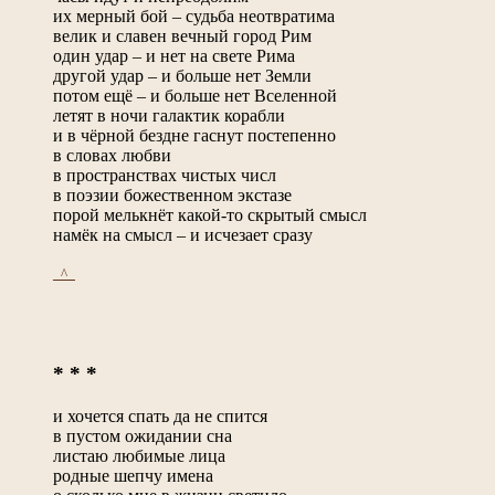
их мерный бой – судьба неотвратима
велик и славен вечный город Рим
один удар – и нет на свете Рима
другой удар – и больше нет Земли
потом ещё – и больше нет Вселенной
летят в ночи галактик корабли
и в чёрной бездне гаснут постепенно
в словах любви
в пространствах чистых числ
в поэзии божественном экстазе
порой мелькнёт какой-то скрытый смысл
намёк на смысл – и исчезает сразу
_^_
* * *
и хочется спать да не спится
в пустом ожидании сна
листаю любимые лица
родные шепчу имена