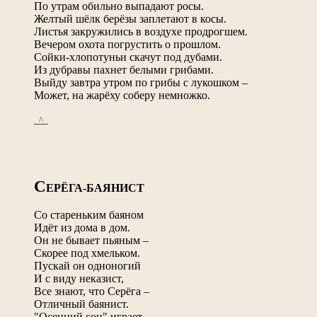
По утрам обильно выпадают росы.
Желтый шёлк берёзы заплетают в косы.
Листья закружились в воздухе продрогшем.
Вечером охота погрустить о прошлом.
Сойки-хлопотуньи скачут под дубами.
Из дубравы пахнет белыми грибами.
Выйду завтра утром по грибы с лукошком –
Может, на жарёху соберу немножко.
_^_
С
ЕРЁГА-БАЯНИСТ
Со стареньким баяном
Идёт из дома в дом.
Он не бывает пьяным –
Скорее под хмельком.
Пускай он одноногий
И с виду неказист,
Все знают, что Серёга –
Отличный баянист.
"Осенний сон" играет,