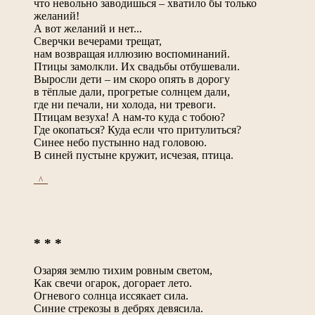
что невольно заводишься – хватило бы только
желаний!
А вот желаний и нет...
Сверчки вечерами трещат,
нам возвращая иллюзию воспоминаний.
Птицы замолкли. Их свадьбы отбушевали.
Выросли дети – им скоро опять в дорогу
в тёплые дали, прогретые солнцем дали,
где ни печали, ни холода, ни тревоги.
Птицам везуха! А нам-то куда с тобою?
Где окопаться? Куда если что притулиться?
Синее небо пустынно над головою.
В синей пустыне кружит, исчезая, птица.
_^_
* * *
Озаряя землю тихим ровным светом,
Как свечи огарок, догорает лето.
Огневого солнца иссякает сила.
Синие стрекозы в дебрях девясила.