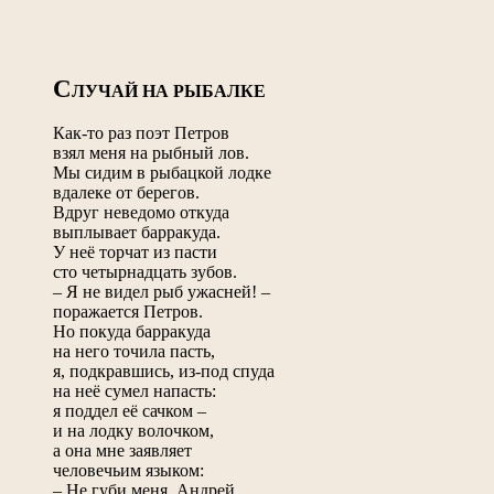
С
ЛУЧАЙ НА РЫБАЛКЕ
Как-то раз поэт Петров
взял меня на рыбный лов.
Мы сидим в рыбацкой лодке
вдалеке от берегов.
Вдруг неведомо откуда
выплывает барракуда.
У неё торчат из пасти
сто четырнадцать зубов.
– Я не видел рыб ужасней! –
поражается Петров.
Но покуда барракуда
на него точила пасть,
я, подкравшись, из-под спуда
на неё сумел напасть:
я поддел её сачком –
и на лодку волочком,
а она мне заявляет
человечьим языком:
– Не губи меня, Андрей,