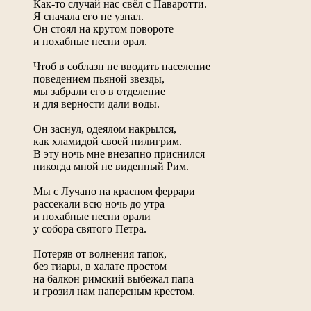
Как-то случай нас свёл с Паваротти.
Я сначала его не узнал.
Он стоял на крутом повороте
и похабные песни орал.
Чтоб в соблазн не вводить население
поведением пьяной звезды,
мы забрали его в отделение
и для верности дали воды.
Он заснул, одеялом накрылся,
как хламидой своей пилигрим.
В эту ночь мне внезапно приснился
никогда мной не виденный Рим.
Мы с Лучано на красном феррари
рассекали всю ночь до утра
и похабные песни орали
у собора святого Петра.
Потеряв от волнения тапок,
без тиары, в халате простом
на балкон римский выбежал папа
и грозил нам наперсным крестом.