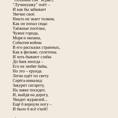
"Лучинушку" поёт –
И как бы забывает
Увечие своё.
Никто не знает толком,
Как он попал сюда:
Таёжные посёлки,
Чужие города,
Моря и океаны,
События войны
В его рассказах странных,
Как в фильме, сплетены.
И хоть бывают слабы
До баек иногда –
Его не любят бабы,
Но это – ерунда.
Легко идёт по свету
Серёга-инвалид:
Закурит сигарету,
На лавке посидит,
И, выйдя на дорогу,
Увидит журавлей...
Ещё б вернули ногу –
И было б всё о'кей!