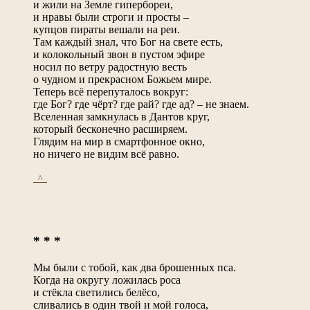
и жили на Земле гипербореи,
и нравы были строги и просты –
купцов пираты вешали на реи.
Там каждый знал, что Бог на свете есть,
и колокольный звон в пустом эфире
носил по ветру радостную весть
о чудном и прекрасном Божьем мире.
Теперь всё перепуталось вокруг:
где Бог? где чёрт? где рай? где ад? – не знаем.
Вселенная замкнулась в Дантов круг,
который бесконечно расширяем.
Глядим на мир в смартфонное окно,
но ничего не видим всё равно.
_^_
* * *
Мы были с тобой, как два брошенных пса.
Когда на округу ложилась роса
и стёкла светились белёсо,
сливались в один твой и мой голоса,