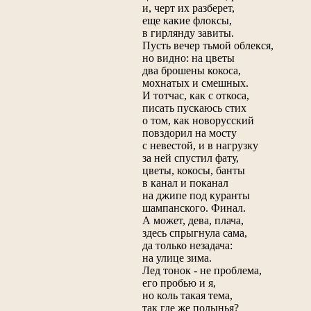
и, черт их разберет,
еще какие флоксы,
в гирлянду завиты.
Пусть вечер тьмой облекся,
но видно: на цветы
два брошены кокоса,
мохнатых и смешных.
И тотчас, как с откоса,
писать пускаюсь стих
о том, как новорусский
повздорил на мосту
с невестой, и в нагрузку
за ней спустил фату,
цветы, кокосы, банты
в канал и поканал
на джипе под куранты
шампанского. Финал.
А может, дева, плача,
здесь спрыгнула сама,
да только незадача:
на улице зима.
Лед тонок - не проблема,
его пробью и я,
но коль такая тема,
так где же полынья?