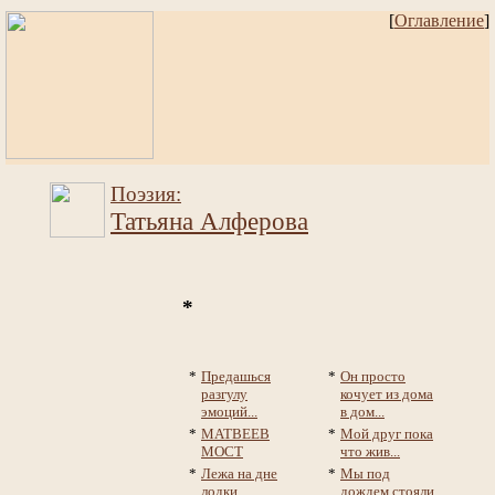
[
Оглавление
]
Поэзия:
Татьяна Алферова
*
*
Предашься
*
Он просто
разгулу
кочует из дома
эмоций...
в дом...
*
МАТВЕЕВ
*
Мой друг пока
МОСТ
что жив...
*
Лежа на дне
*
Мы под
лодки...
дождем стояли