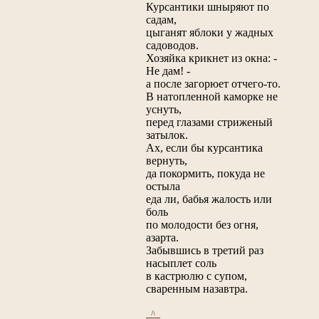
Курсантики шныряют по
садам,
цыганят яблоки у жадных
садоводов.
Хозяйка крикнет из окна: -
Не дам! -
а после загорюет отчего-то.
В натопленной каморке не
уснуть,
перед глазами стриженый
затылок.
Ах, если бы курсантика
вернуть,
да покормить, покуда не
остыла
еда ли, бабья жалость или
боль
по молодости без огня,
азарта.
Забывшись в третий раз
насыплет соль
в кастрюлю с супом,
сваренным назавтра.
_^_