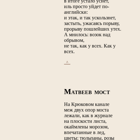
в итоге устало уснет,
иль просто уйдет по-
английски:
и этак, и так ускользнет,
застыть, ужасаясь порыву,
прорыву пошлейших утех.
А мнилось: возок над
обрывом,
не так, как у всех. Как у
всех.
_^_
М
АТВЕЕВ МОСТ
На Крюковом канале
меж двух опор моста
лежали, как в журнале
на плоскости листа,
окаймлены морозом,
впечатанные в лед,
цветы: тюльпаны, розы