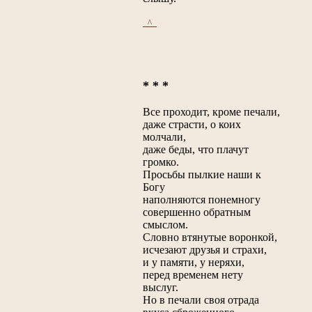
_^_
* * *
Все проходит, кроме печали,
даже страсти, о коих
молчали,
даже беды, что плачут
громко.
Просьбы пылкие наши к
Богу
наполняются понемногу
совершенно обратным
смыслом.
Словно втянутые воронкой,
исчезают друзья и страхи,
и у памяти, у неряхи,
перед временем нету
выслуг.
Но в печали своя отрада