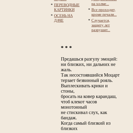
на холме...
*
ПЕРЕВОДНЫЕ
КАРТИНКИ
*
Все проходит,
кроме печали...
*
ОСЕНЬ НА
ДАЧЕ
*
Случается,
защиту лет
разрушит...
* * *
Предашься разгулу эмоций:
ни близких, ни дальних не
жаль.
Так несостоявшийся Моцарт
терзает безвинный рояль.
Выплескивать крики и
стоны,
бросать на ковер карандаш,
чтоб клекот часов
монотонный
не стискивал слух, как
бандаж.
Когда самый близкий из
близких