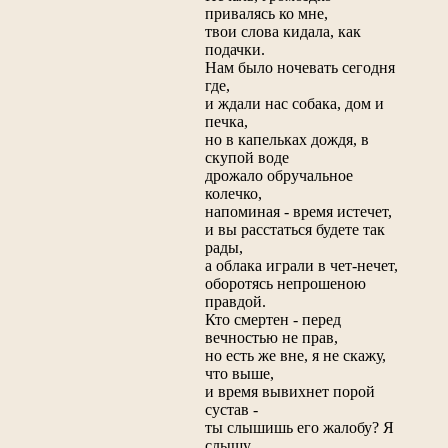
привалясь ко мне,
твои слова кидала, как
подачки.
Нам было ночевать сегодня
где,
и ждали нас собака, дом и
печка,
но в капельках дождя, в
скупой воде
дрожало обручальное
колечко,
напоминая - время истечет,
и вы расстаться будете так
рады,
а облака играли в чет-нечет,
оборотясь непрошеною
правдой.
Кто смертен - перед
вечностью не прав,
но есть же вне, я не скажу,
что выше,
и время вывихнет порой
сустав -
ты слышишь его жалобу? Я
слышу.