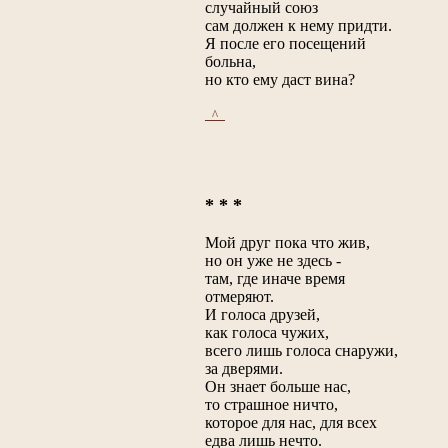
случайный союз
сам должен к нему придти.
Я после его посещений
больна,
но кто ему даст вина?
_^_
* * *
Мой друг пока что жив,
но он уже не здесь -
там, где иначе время
отмеряют.
И голоса друзей,
как голоса чужих,
всего лишь голоса снаружи,
за дверями.
Он знает больше нас,
то страшное ничто,
которое для нас, для всех
едва лишь нечто.