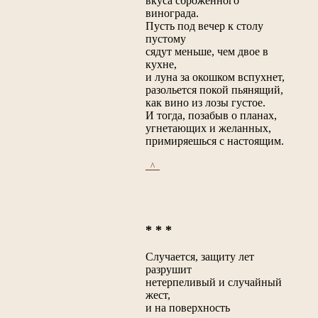
вкуса сброженного
винограда.
Пусть под вечер к столу
пустому
сядут меньше, чем двое в
кухне,
и луна за окошком вспухнет,
разольется покой пьянящий,
как вино из лозы густое.
И тогда, позабыв о планах,
угнетающих и желанных,
примиряешься с настоящим.
_^_
* * *
Случается, защиту лет
разрушит
нетерпеливый и случайный
жест,
и на поверхность