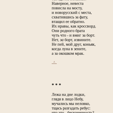
Наверное, невеста
повисла на мосту,
и новорусский с места,
схватившись за фату,
втащил ее обратно.
Их нравы, как кроссворд.
Они родного брата
чуть что - и вмиг за борт.
Нет,
за
борт, извините.
Не пей, мой друг, коньяк,
когда луна в зените,
а за окошком мрак.
_^_
* * *
Лежа на дне лодки,
глядя в лицо Небу,
мучались мы неловко,
тщась разгадать ребус:
что это - бесконечность?