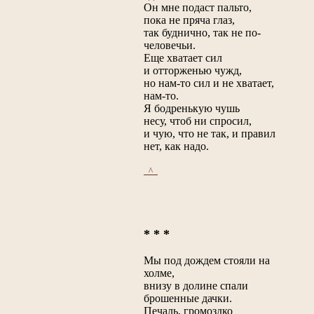
Он мне подаст пальто,
пока не пряча глаз,
так буднично, так не по-
человечьи.
Еще хватает сил
и отторженью чужд,
но нам-то сил и не хватает,
нам-то.
Я бодренькую чушь
несу, чтоб ни спросил,
и чую, что не так, и правил
нет, как надо.
_^_
* * *
Мы под дождем стояли на
холме,
внизу в долине спали
брошенные дачки.
Печаль, громоздко