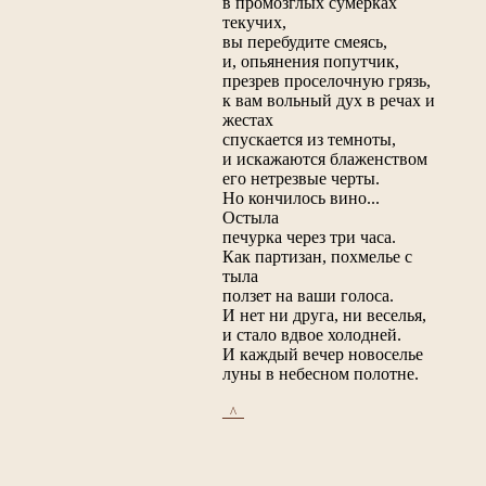
в промозглых сумерках
текучих,
вы перебудите смеясь,
и, опьянения попутчик,
презрев проселочную грязь,
к вам вольный дух в речах и
жестах
спускается из темноты,
и искажаются блаженством
его нетрезвые черты.
Но кончилось вино...
Остыла
печурка через три часа.
Как партизан, похмелье с
тыла
ползет на ваши голоса.
И нет ни друга, ни веселья,
и стало вдвое холодней.
И каждый вечер новоселье
луны в небесном полотне.
_^_