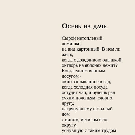
О
СЕНЬ НА ДАЧЕ
Сырой нетопленый
домишко,
на вид картонный. В нем ли
жить,
когда с дождливою одышкой
октябрь на яблонях лежит?
Когда единственным
досугом -
окно заплаканное в сад,
когда холодная посуда
остудит чай, и будешь рад
сухим поленьям, словно
другу,
нагрянувшему в стылый
дом
с вином, и мигом всю
округу,
уснувшую с таким трудом