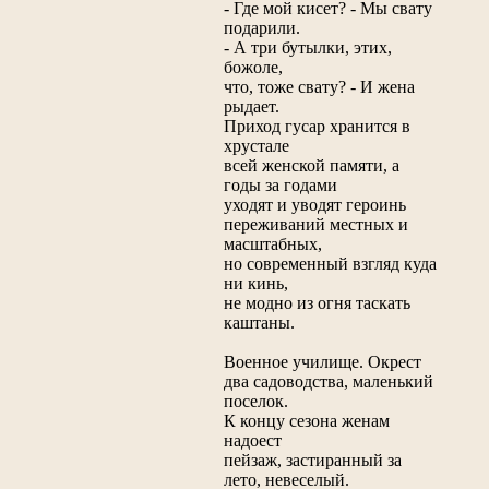
- Где мой кисет? - Мы свату
подарили.
- А три бутылки, этих,
божоле,
что, тоже свату? - И жена
рыдает.
Приход гусар хранится в
хрустале
всей женской памяти, а
годы за годами
уходят и уводят героинь
переживаний местных и
масштабных,
но современный взгляд куда
ни кинь,
не модно из огня таскать
каштаны.
Военное училище. Окрест
два садоводства, маленький
поселок.
К концу сезона женам
надоест
пейзаж, застиранный за
лето, невеселый.