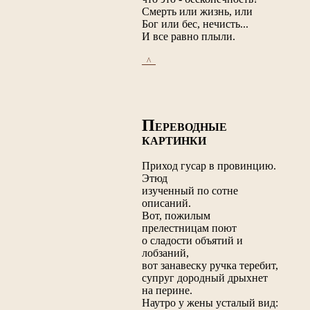
Смерть или жизнь, или
Бог или бес, нечисть...
И все равно плыли.
_^_
П
ЕРЕВОДНЫЕ
КАРТИНКИ
Приход гусар в провинцию.
Этюд
изученный по сотне
описаний.
Вот, пожилым
прелестницам поют
о сладости объятий и
лобзаний,
вот занавеску ручка теребит,
супруг дородный дрыхнет
на перине.
Наутро у жены усталый вид: