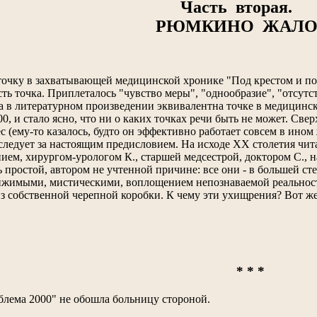
Часть вторая.
РЮМКИНО ЖАЛ
 точку в захватывающей медицинской хронике "Под крестом и п
есть точка. Приплеталось "чувство меры", "однообразие", "отсутс
а в литературном произведении эквивалентна точке в медицинско
0, и стало ясно, что ни о каких точках речи быть не может. Св
с (ему-то казалось, будто он эффективно работает совсем в ином 
оследует за настоящим предисловием. На исходе ХХ столетия чи
ием, хирургом-урологом К., старшей медсестрой, доктором С.,
 простой, автором не учтенной причине: все они - в большей ст
жимыми, мистическими, воплощением непознаваемой реальности. 
из собственной черепной коробки. К чему эти ухищрения? Вот же
* * *
лема 2000" не обошла больницу стороной.