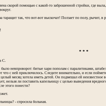
влена скорой помощью с какой-то заброшенной стройки, где выла
вокруг.
аза таращит так, что вот-вот выскочат! Ползает по полу, рычит, в
!
* * *
а С.
 было невпроворот: битые хари пополам с паралитиками, штабел
т что с ней приключилось. Следите внимательно, и если поймете 
 целый месяц хотела иметь детей. Он подмешал ей неизвестное в
ует, нельзя ли поставить капельницу с целью выведения вредног
сле этого понести?
ожет.
ельницы? - спросила больная.