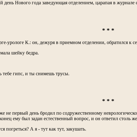
й день Нового года заведующая отделением, царапая в журнале с
* * *
рге-урологе К.: он, дежуря в приемном отделении, обратился к с
омала шейку бедра.
ь тебе гипс, и ты снимешь трусы.
* * *
е не первый день бродил по содружественному неврологическом
онец ему был задан естественный вопрос, и он ответил столь же
ся погреться? А я - тут как тут, закушать.