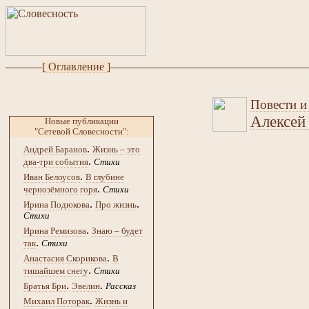
[ Оглавление ]
Повести и
Алексей
Новые публикации
"Сетевой Словесности":
.
Андрей Баранов
Жизнь – это
.
два-три события
Стихи
.
Иван Белоусов
В глубине
.
чернозёмного горя
Стихи
.
.
Ирина Подюкова
Про жизнь
Стихи
.
Ирина Ремизова
Знаю – будет
.
так
Стихи
.
Анастасия Скорикова
В
.
тишайшем снегу
Стихи
.
.
Братья Бри
Эвелин
Рассказ
.
Михаил Поторак
Жизнь и