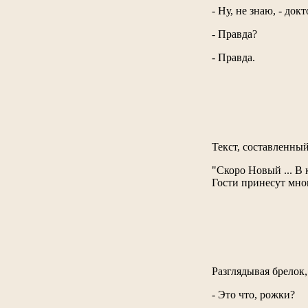
- Ну, не знаю, - до
- Правда?
- Правда.
Текст, составленны
"Скоро Новый ... В к
Гости принесут много 
Разглядывая брелок
- Это что, рожки?