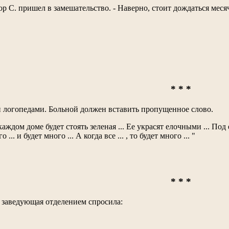
ктор С. пришел в замешательство. - Наверно, стоит дождаться меся
* * *
й логопедами. Больной должен вставить пропущенное слово.
аждом доме будет стоять зеленая ... Ее украсят елочными ... Под 
... и будет много ... А когда все ... , то будет много ... "
* * *
, заведующая отделением спросила: