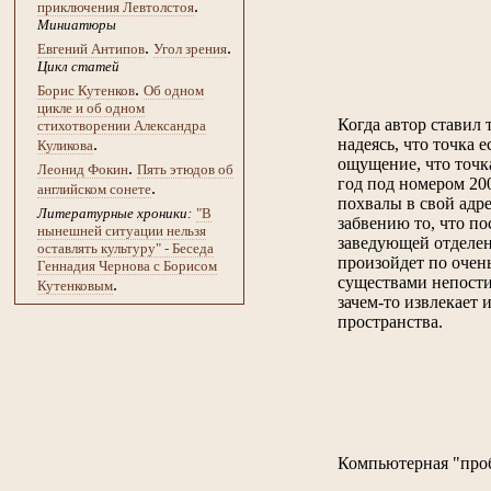
.
приключения Левтолстоя
Миниатюры
.
.
Евгений Антипов
Угол зрения
Цикл статей
.
Борис Кутенков
Об одном
цикле и об одном
Когда автор ставил
стихотворении Александра
надеясь, что точка 
.
Куликова
ощущение, что точк
.
Леонид Фокин
Пять этюдов об
год под номером 200
.
английском сонете
похвалы в свой адре
Литературные хроники:
"В
забвению то, что п
нынешней ситуации нельзя
заведующей отделен
оставлять культуру" - Беседа
произойдет по очень
Геннадия Чернова с Борисом
существами непости
.
Кутенковым
зачем-то извлекает 
пространства.
Компьютерная "проб