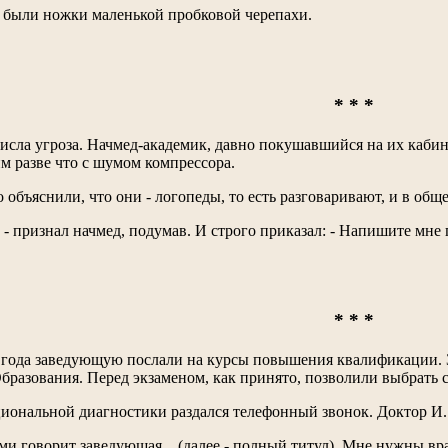
 были ножки маленькой пробковой черепахи.
* * *
исла угроза. Начмед-академик, давно покушавшийся на их каби
 разве что с шумом компрессора.
объяснили, что они - логопеды, то есть разговаривают, и в обще
, - признал начмед, подумав. И строго приказал: - Напишите мне
* * *
 года заведующую послали на курсы повышения квалификации. 
разования. Перед экзаменом, как принято, позволили выбрать се
циональной диагностики раздался телефонный звонок. Доктор И. 
ами говорит заведующая... (далее - полный титул). Мне нужны вр