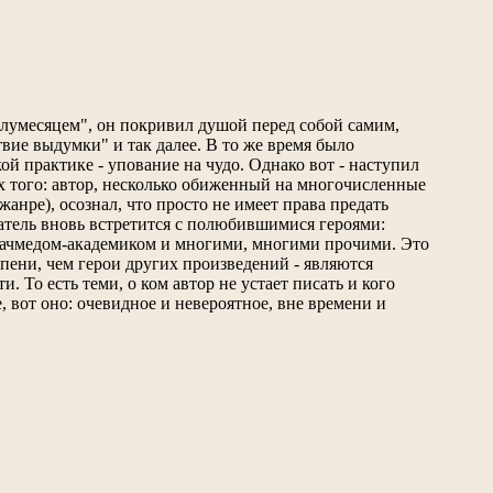
О
олумесяцем", он покривил душой перед собой самим,
твие выдумки" и так далее. В то же время было
й практике - упование на чудо. Однако вот - наступил
ерх того: автор, несколько обиженный на многочисленные
жанре), осознал, что просто не имеет права предать
татель вновь встретится с полюбившимися героями:
 начмедом-академиком и многими, многими прочими. Это
епени, чем герои других произведений - являются
То есть теми, о ком автор не устает писать и кого
, вот оно: очевидное и невероятное, вне времени и