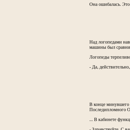
Она ошибалась. Это
Над логопедами нав
машины был сравним
Логопеды терпеливо 
- Да, действительно
В конце минувшего
Последипломного Об
... В кабинете функ
- Здравствуйте. С в