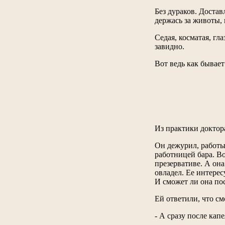
Без дураков. Доста
держась за животы, 
Седая, косматая, гл
завидно.
Вот ведь как бывает
Из практики доктор
Он дежурил, работы
работницей бара. Во
презервативе. А она
овладел. Ее интерес
И сможет ли она по
Ей ответили, что см
- А сразу после кап