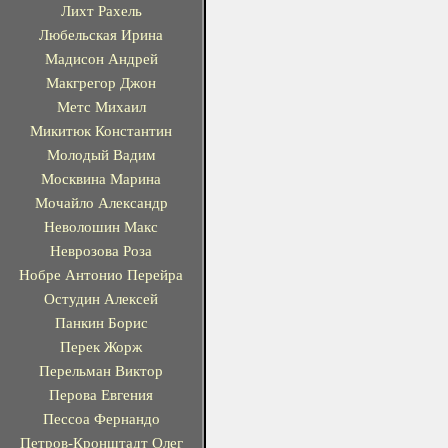
Лихт Рахель
Любельская Ирина
Мадисон Андрей
Макгрегор Джон
Метс Михаил
Микитюк Константин
Молодый Вадим
Москвина Марина
Мочайло Александр
Неволошин Макс
Неврозова Роза
Нобре Антонио Перейра
Остудин Алексей
Панкин Борис
Перек Жорж
Перельман Виктор
Перова Евгения
Пессоа Фернандо
Петров-Кронштадт Олег