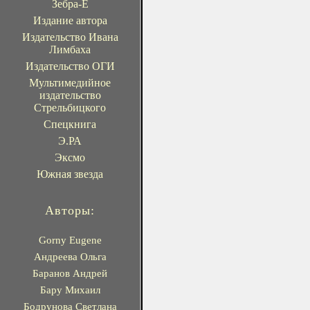
Зебра-Е
Издание автора
Издательство Ивана
Лимбаха
Издательство ОГИ
Мультимедийное
издательство
Стрельбицкого
Спецкнига
Э.РА
Эксмо
Южная звезда
Авторы:
Gorny Eugene
Андреева Ольга
Баранов Андрей
Бару Михаил
Бодрунова Светлана