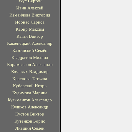
Зхус Сергей
Ивин Алексей
Измайлова Виктория
Йоонас Лариса
Кабир Максим
Каган Виктор
Каменецкий Александр
Каминский Семён
Квадратов Михаил
Корамыслов Александр
Кочевых Владимир
Краснова Татьяна
Куберский Игорь
Кудимова Марина
Кузьменков Александр
Куликов Александр
Кустов Виктор
Кутенков Борис
Лившин Семен