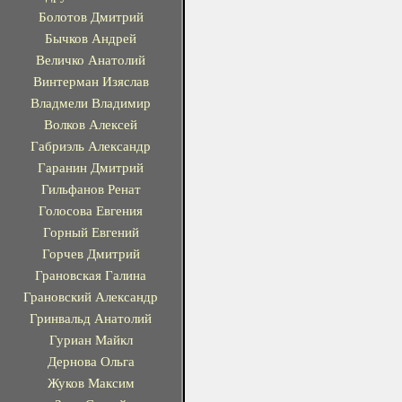
Болотов Дмитрий
Бычков Андрей
Величко Анатолий
Винтерман Изяслав
Владмели Владимир
Волков Алексей
Габриэль Александр
Гаранин Дмитрий
Гильфанов Ренат
Голосова Евгения
Горный Евгений
Горчев Дмитрий
Грановская Галина
Грановский Александр
Гринвальд Анатолий
Гуриан Майкл
Дернова Ольга
Жуков Максим