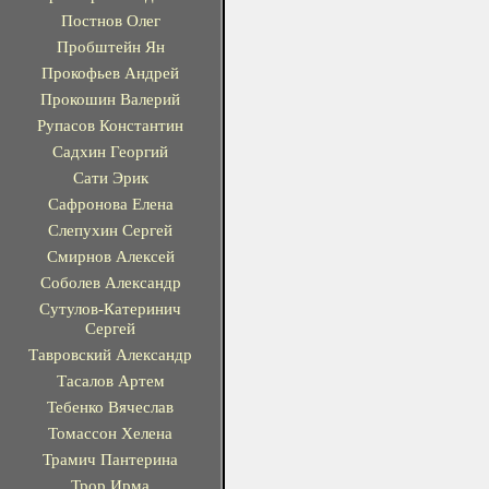
Постнов Олег
Пробштейн Ян
Прокофьев Андрей
Прокошин Валерий
Рупасов Константин
Садхин Георгий
Сати Эрик
Сафронова Елена
Слепухин Сергей
Смирнов Алексей
Соболев Александр
Сутулов-Катеринич
Сергей
Тавровский Александр
Тасалов Артем
Тебенко Вячеслав
Томассон Хелена
Трамич Пантерина
Трор Ирма