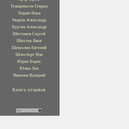
Тумаринсон Генрих
Тюрин Илья
Уваров Александр
Хургин Александр
Шестаков Сергей
Шехтер Яков
Шешолин Евгений
Шлосберг Изя
Юдин Борис
Юлин Лев
Яковлев Валерий
Книга отзывов