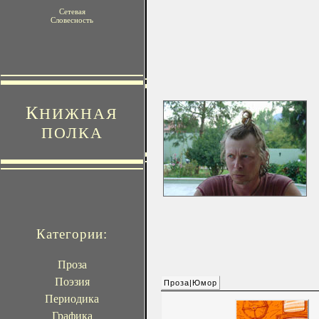
Сетевая
Словесность
К
НИЖНАЯ
ПОЛКА
Категории:
Проза
Поэзия
Проза|Юмор
Периодика
Графика