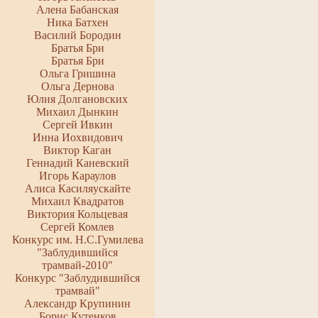
Алена Бабанская
Ника Батхен
Василий Бородин
Братья Бри
Братья Бри
Ольга Гришина
Ольга Дернова
Юлия Долгановских
Михаил Дынкин
Сергей Ивкин
Инна Иохвидович
Виктор Каган
Геннадий Каневский
Игорь Караулов
Алиса Касиляускайте
Михаил Квадратов
Виктория Кольцевая
Сергей Комлев
Конкурс им. Н.С.Гумилева
"Заблудившийся
трамвай-2010"
Конкурс "Заблудившийся
трамвай"
Александр Крупинин
Борис Кутенков