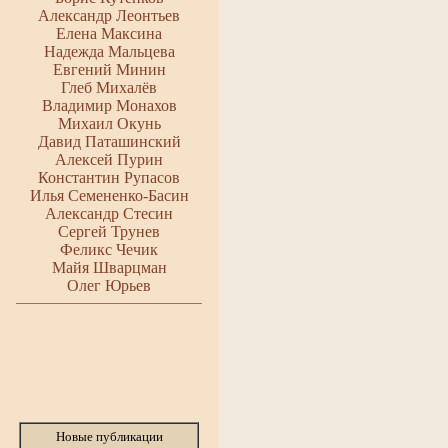
Александр Леонтьев
Елена Максина
Надежда Мальцева
Евгений Минин
Глеб Михалёв
Владимир Монахов
Михаил Окунь
Давид Паташинский
Алексей Пурин
Константин Рупасов
Илья Семененко-Басин
Александр Стесин
Сергей Трунев
Феликс Чечик
Майя Шварцман
Олег Юрьев
Новые публикации