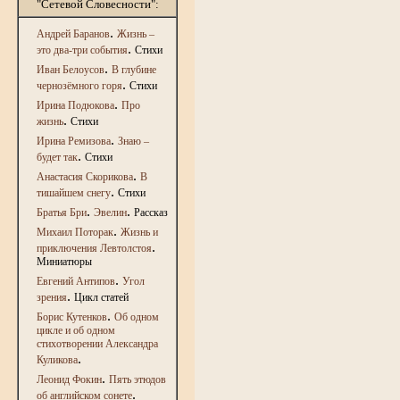
"Сетевой Словесности":
.
Андрей Баранов
Жизнь –
.
это два-три события
Стихи
.
Иван Белоусов
В глубине
.
чернозёмного горя
Стихи
.
Ирина Подюкова
Про
.
жизнь
Стихи
.
Ирина Ремизова
Знаю –
.
будет так
Стихи
.
Анастасия Скорикова
В
.
тишайшем снегу
Стихи
.
.
Братья Бри
Эвелин
Рассказ
.
Михаил Поторак
Жизнь и
.
приключения Левтолстоя
Миниатюры
.
Евгений Антипов
Угол
.
зрения
Цикл статей
.
Борис Кутенков
Об одном
цикле и об одном
стихотворении Александра
.
Куликова
.
Леонид Фокин
Пять этюдов
.
об английском сонете