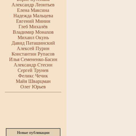
Александр Леонтьев
Елена Максина
Надежда Мальцева
Евгений Минин
Глеб Михалёв
Владимир Монахов
Михаил Окунь
Давид Паташинский
Алексей Пурин
Константин Рупасов
Илья Семененко-Басин
Александр Стесин
Сергей Трунев
Феликс Чечик
Майя Шварцман
Олег Юрьев
Новые публикации