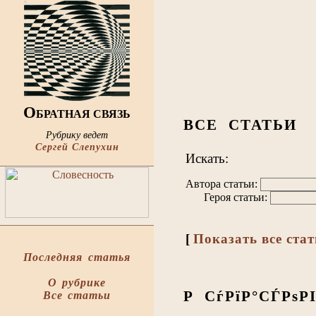
О
БРАТНАЯ СВЯЗЬ
ВСЕ СТАТЬИ
Рубрику ведет
Сергей Слепухин
Искать:
Автора статьи:
Героя статьи:
[
Показать все ста
Последняя статья
О рубрике
Р СѓРїР°СЃРѕР
Все статьи