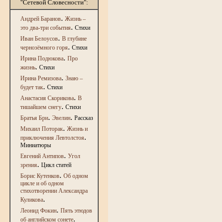
"Сетевой Словесности":
.
Андрей Баранов
Жизнь –
.
это два-три события
Стихи
.
Иван Белоусов
В глубине
.
чернозёмного горя
Стихи
.
Ирина Подюкова
Про
.
жизнь
Стихи
.
Ирина Ремизова
Знаю –
.
будет так
Стихи
.
Анастасия Скорикова
В
.
тишайшем снегу
Стихи
.
.
Братья Бри
Эвелин
Рассказ
.
Михаил Поторак
Жизнь и
.
приключения Левтолстоя
Миниатюры
.
Евгений Антипов
Угол
.
зрения
Цикл статей
.
Борис Кутенков
Об одном
цикле и об одном
стихотворении Александра
.
Куликова
.
Леонид Фокин
Пять этюдов
.
об английском сонете