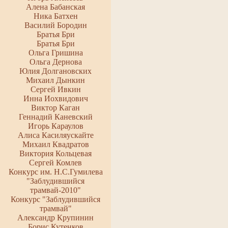
Алена Бабанская
Ника Батхен
Василий Бородин
Братья Бри
Братья Бри
Ольга Гришина
Ольга Дернова
Юлия Долгановских
Михаил Дынкин
Сергей Ивкин
Инна Иохвидович
Виктор Каган
Геннадий Каневский
Игорь Караулов
Алиса Касиляускайте
Михаил Квадратов
Виктория Кольцевая
Сергей Комлев
Конкурс им. Н.С.Гумилева
"Заблудившийся
трамвай-2010"
Конкурс "Заблудившийся
трамвай"
Александр Крупинин
Борис Кутенков