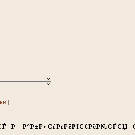
тьи
]
СЃ Р—Р°Р±Р»СѓРґРёРІС€РёР№СЃСЏ С