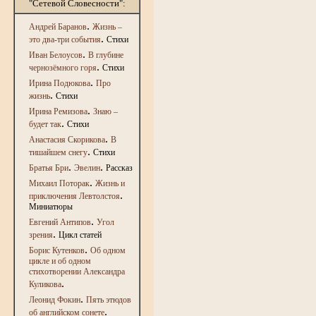
"Сетевой Словесности":
.
Андрей Баранов
Жизнь –
.
это два-три события
Стихи
.
Иван Белоусов
В глубине
.
чернозёмного горя
Стихи
.
Ирина Подюкова
Про
.
жизнь
Стихи
.
Ирина Ремизова
Знаю –
.
будет так
Стихи
.
Анастасия Скорикова
В
.
тишайшем снегу
Стихи
.
.
Братья Бри
Эвелин
Рассказ
.
Михаил Поторак
Жизнь и
.
приключения Левтолстоя
Миниатюры
.
Евгений Антипов
Угол
.
зрения
Цикл статей
.
Борис Кутенков
Об одном
цикле и об одном
стихотворении Александра
.
Куликова
.
Леонид Фокин
Пять этюдов
.
об английском сонете