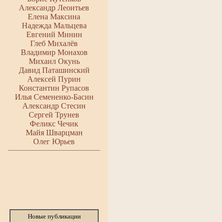
Александр Леонтьев
Елена Максина
Надежда Мальцева
Евгений Минин
Глеб Михалёв
Владимир Монахов
Михаил Окунь
Давид Паташинский
Алексей Пурин
Константин Рупасов
Илья Семененко-Басин
Александр Стесин
Сергей Трунев
Феликс Чечик
Майя Шварцман
Олег Юрьев
Новые публикации