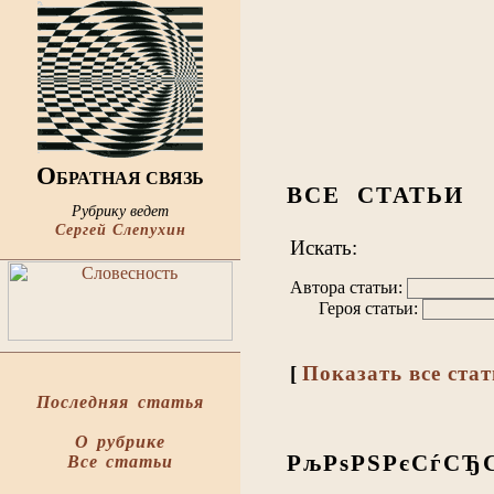
О
БРАТНАЯ СВЯЗЬ
ВСЕ СТАТЬИ
Рубрику ведет
Сергей Слепухин
Искать:
Автора статьи:
Героя статьи:
[
Показать все ста
Последняя статья
О рубрике
РљРѕРЅРєСѓСЂ
Все статьи