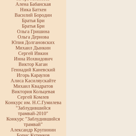
Алена Бабанская
Ника Батхен
Василий Бородин
Братья Бри
Братья Бри
Ольга Гришина
Ольга Дернова
Юлия Долгановских
Михаил Дынкин
Сергей Ивкин
Инна Иохвидович
Виктор Каган
Геннадий Каневский
Игорь Караулов
Алиса Касиляускайте
Михаил Квадратов
Виктория Кольцевая
Сергей Комлев
Конкурс им. Н.С.Гумилева
"Заблудившийся
трамвай-2010"
Конкурс "Заблудившийся
трамвай"
Александр Крупинин
Борис Кутенков