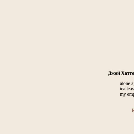
Джой Хатто
alone a
tea lea
my emp